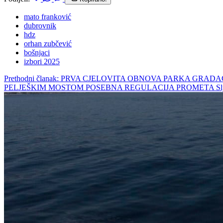
mato franković
dubrovnik
hdz
orhan zubčević
bošnjaci
izbori 2025
Prethodni članak: PRVA CJELOVITA OBNOVA PARKA G
PELJEŠKIM MOSTOM POSEBNA REGULACIJA PROMETA
Sl