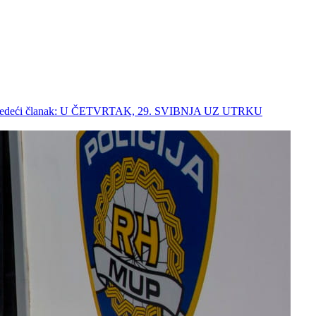
jedeći članak: U ČETVRTAK, 29. SVIBNJA UZ UTRKU