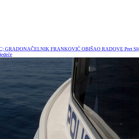
RADAC; GRADONAČELNIK FRANKOVIĆ OBIŠAO RADOVE
Pret
Sl
jedeće