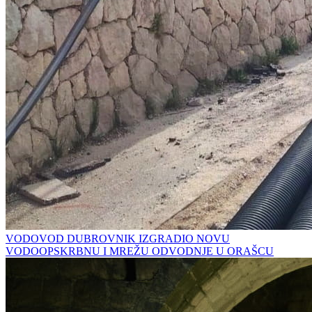
VODOVOD DUBROVNIK IZGRADIO NOVU
VODOOPSKRBNU I MREŽU ODVODNJE U ORAŠCU