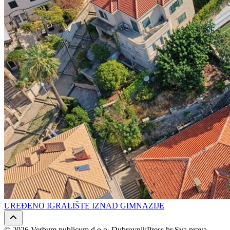
UREĐENO IGRALIŠTE IZNAD GIMNAZIJE
© 2026 Verbum publicum d.o.o. DubrovnikPress.hr Sva prava