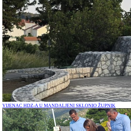
VIJENAC HDZ-A U MANDALJENI SKLONIO ŽUPNIK