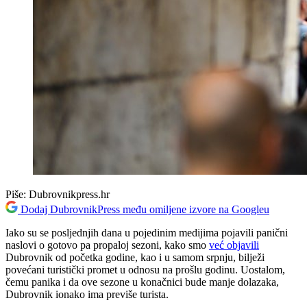
Piše:
Dubrovnikpress.hr
Dodaj DubrovnikPress među omiljene izvore na Googleu
Iako su se posljednjih dana u pojedinim medijima pojavili panični
naslovi o gotovo pa propaloj sezoni, kako smo
već objavili
Dubrovnik od početka godine, kao i u samom srpnju, bilježi
povećani turistički promet u odnosu na prošlu godinu. Uostalom,
čemu panika i da ove sezone u konačnici bude manje dolazaka,
Dubrovnik ionako ima previše turista.