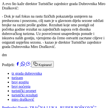
A evo što kaže direktor Turističke zajednice grada Dubrovnika Miro
Drašković:
- Dok je naš fokus na rastu fizičkih pokazatelja usmjeren na
predsezonu i posezonu, cilj nam je u glavnom dijelu sezone održati
brojke na razini prošle godine. Rezultati koje smo postigli od
početka godine rezultat su zajedničkih napora svih dionika
dubrovačkog turizma. Uz posvećenost unapređenju ponude i
iskustva naših gostiju, vjerujemo da ćemo ostvariti zacrtane ciljeve i
osigurati uspješnu sezonu. - kazao je direktor Turističke zajednice
grada Dubrovnika Miro Drašković.
dm
Podijeli:
Kopirano!
tz grada dubrovnika
turizam
broj gostiju
broj noćenja
turistički promet
turistički rezultati
miro drašković
Prethodni članak: ZRAČNA LUKA „RUĐER BOŠKOVIĆ”