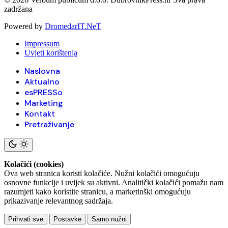
zadržana
Powered by
DromedarIT.NeT
Impressum
Uvjeti korištenja
Naslovna
Aktualno
esPRESSo
Marketing
Kontakt
Pretraživanje
Kolačići (cookies)
Ova web stranica koristi kolačiće. Nužni kolačići omogućuju
osnovne funkcije i uvijek su aktivni. Analitički kolačići pomažu nam
razumjeti kako koristite stranicu, a marketinški omogućuju
prikazivanje relevantnog sadržaja.
Prihvati sve
Postavke
Samo nužni