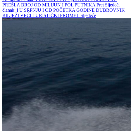
PREŠLA BROJ OD MILIJUN I POL PUTNIKA
Pret
Sljedeći
članak: I U SRPNJU I OD POČETKA GODINE DUBROVNIK
BILJEŽI VEĆI TURISTIČKI PROMET
Sljedeće