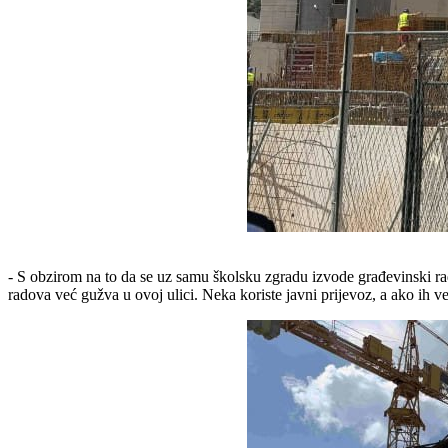
- S obzirom na to da se uz samu školsku zgradu izvode građevinski ra
radova već gužva u ovoj ulici. Neka koriste javni prijevoz, a ako ih v