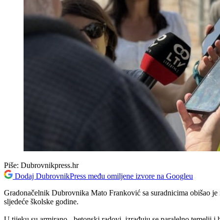
Piše:
Dubrovnikpress.hr
Dodaj DubrovnikPress među omiljene izvore na Googleu
Gradonačelnik Dubrovnika Mato Franković sa suradnicima obišao je ra
sljedeće školske godine.
U tijeku su armirano - betonski radovi, izrađuju se paralelno temelji i