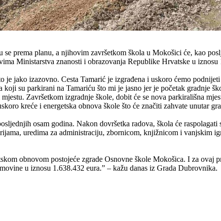
u se prema planu, a njihovim završetkom škola u Mokošici će, kao posl
dstvima Ministarstva znanosti i obrazovanja Republike Hrvatske u iznosu
o je jako izazovno. Cesta Tamarić je izgrađena i uskoro ćemo podnijeti
 koji su parkirani na Tamariću što mi je jasno jer je početak gradnje š
 mjestu. Završetkom izgradnje škole, dobit će se nova parkirališna mjes
skoro kreće i energetska obnova škole što će značiti zahvate unutar gr
osljednjih osam godina. Nakon dovršetka radova, škola će raspolagati s
rijama, uredima za administraciju, zbornicom, knjižnicom i vanjskim i
rgetskom obnovom postojeće zgrade Osnovne škole Mokošica. I za ovaj 
e imovine u iznosu 1.638.432 eura.” – kažu danas iz Grada Dubrovnika.