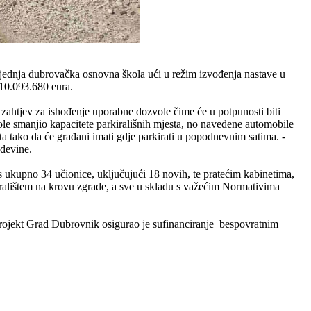
jednja dubrovačka osnovna škola ući u režim izvođenja nastave u
 10.093.680 eura.
 zahtjev za ishođenje uporabne dozvole čime će u potpunosti biti
kole smanjio kapacitete parkirališnih mjesta, no navedene automobile
ta tako da će građani imati gdje parkirati u popodnevnim satima. -
ađevine.
 ukupno 34 učionice, uključujući 18 novih, te pratećim kabinetima,
gralištem na krovu zgrade, a sve u skladu s važećim Normativima
projekt Grad Dubrovnik osigurao je sufinanciranje bespovratnim