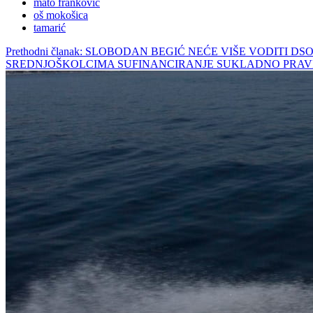
mato franković
oš mokošica
tamarić
Prethodni članak: SLOBODAN BEGIĆ NEĆE VIŠE VODITI DS
SREDNJOŠKOLCIMA SUFINANCIRANJE SUKLADNO PRAV