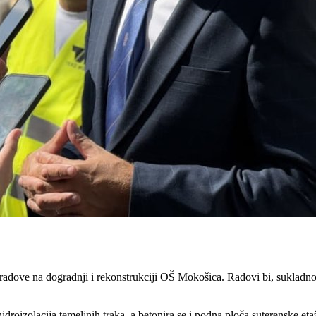
dove na dogradnji i rekonstrukciji OŠ Mokošica. Radovi bi, sukladno p
 hidroizolacija temeljnih traka, a betonira se i podna ploča suterenske 