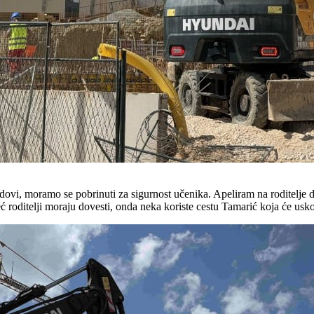
dovi, moramo se pobrinuti za sigurnost učenika. Apeliram na roditelje 
eć roditelji moraju dovesti, onda neka koriste cestu Tamarić koja će usk