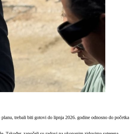
lanu, trebali biti gotovi do lipnja 2026. godine odnosno do početka
etaže. Također, započeli su radovi na ukopanim zidovima suterena,