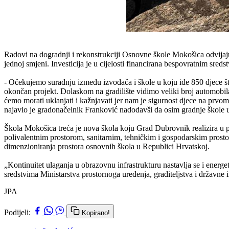
Radovi na dogradnji i rekonstrukciji Osnovne škole Mokošica odvijaj
jednoj smjeni. Investicija je u cijelosti financirana bespovratnim sre
- Očekujemo suradnju između izvođača i škole u koju ide 850 djece št
okončan projekt. Dolaskom na gradilište vidimo veliki broj automobila
ćemo morati uklanjati i kažnjavati jer nam je sigurnost djece na prvom
najavio je gradonačelnik Franković nadodavši da osim gradnje škole u
Škola Mokošica treća je nova škola koju Grad Dubrovnik realizira u p
polivalentnim prostorom, sanitarnim, tehničkim i gospodarskim prosto
dimenzioniranja prostora osnovnih škola u Republici Hrvatskoj.
„Kontinuitet ulaganja u obrazovnu infrastrukturu nastavlja se i ene
sredstvima Ministarstva prostornoga uređenja, graditeljstva i državn
JPA
Podijeli:
Kopirano!