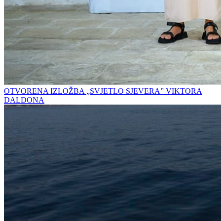
OTVORENA IZLOŽBA „SVJETLO SJEVERA” VIKTORA
DALDONA