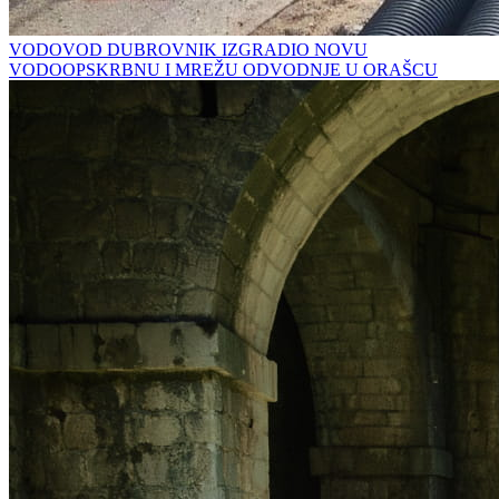
VODOVOD DUBROVNIK IZGRADIO NOVU
VODOOPSKRBNU I MREŽU ODVODNJE U ORAŠCU