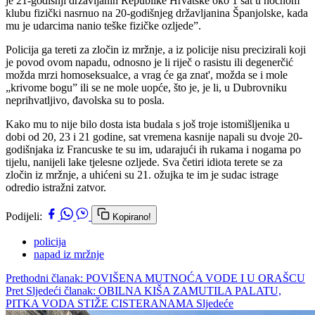
je 21-godišnji državljanin Republike Hrvatske oko 1 sat u noćnom
klubu fizički nasrnuo na 20-godišnjeg državljanina Španjolske, kada
mu je udarcima nanio teške fizičke ozljede”.
Policija ga tereti za zločin iz mržnje, a iz policije nisu precizirali koji
je povod ovom napadu, odnosno je li riječ o rasistu ili degenerčić
možda mrzi homoseksualce, a vrag će ga znat', možda se i mole
„krivome bogu” ili se ne mole uopće, što je, je li, u Dubrovniku
neprihvatljivo, đavolska su to posla.
Kako mu to nije bilo dosta ista budala s još troje istomišljenika u
dobi od 20, 23 i 21 godine, sat vremena kasnije napali su dvoje 20-
godišnjaka iz Francuske te su im, udarajući ih rukama i nogama po
tijelu, nanijeli lake tjelesne ozljede. Sva četiri idiota terete se za
zločin iz mržnje, a uhićeni su 21. ožujka te im je sudac istrage
odredio istražni zatvor.
Podijeli:
Kopirano!
policija
napad iz mržnje
Prethodni članak: POVIŠENA MUTNOĆA VODE I U ORAŠCU
Pret
Sljedeći članak: OBILNA KIŠA ZAMUTILA PALATU,
PITKA VODA STIŽE CISTERANAMA
Sljedeće