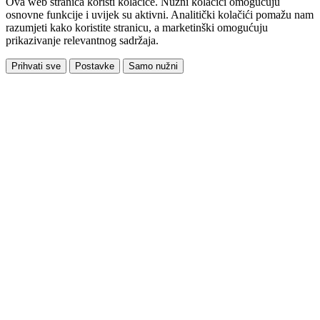
Ova web stranica koristi kolačiće. Nužni kolačići omogućuju
osnovne funkcije i uvijek su aktivni. Analitički kolačići pomažu nam
razumjeti kako koristite stranicu, a marketinški omogućuju
prikazivanje relevantnog sadržaja.
Prihvati sve
Postavke
Samo nužni