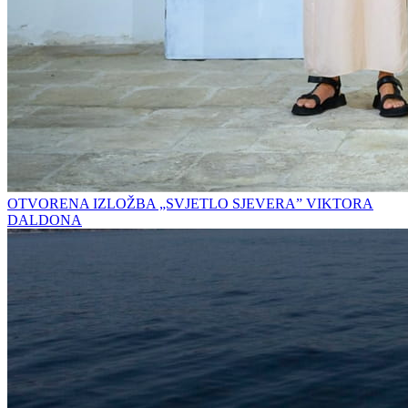
OTVORENA IZLOŽBA „SVJETLO SJEVERA” VIKTORA
DALDONA