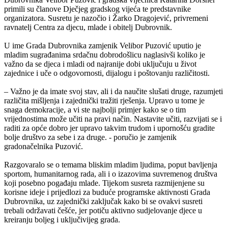
primili su članove Dječjeg gradskog vijeća te predstavnike
organizatora. Susretu je nazočio i Žarko Dragojević, privremeni
ravnatelj Centra za djecu, mlade i obitelj Dubrovnik.
U ime Grada Dubrovnika zamjenik Velibor Puzović uputio je
mladim sugrađanima srdačnu dobrodošlicu naglasivši koliko je
važno da se djeca i mladi od najranije dobi uključuju u život
zajednice i uče o odgovornosti, dijalogu i poštovanju različitosti.
– Važno je da imate svoj stav, ali i da naučite slušati druge, razumjeti
različita mišljenja i zajednički tražiti rješenja. Upravo u tome je
snaga demokracije, a vi ste najbolji primjer kako se o tim
vrijednostima može učiti na pravi način. Nastavite učiti, razvijati se i
raditi za opće dobro jer upravo takvim trudom i upornošću gradite
bolje društvo za sebe i za druge. - poručio je zamjenik
gradonačelnika Puzović.
Razgovaralo se o temama bliskim mladim ljudima, poput bavljenja
sportom, humanitarnog rada, ali i o izazovima suvremenog društva
koji posebno pogađaju mlade. Tijekom susreta razmijenjene su
korisne ideje i prijedlozi za buduće programske aktivnosti Grada
Dubrovnika, uz zajednički zaključak kako bi se ovakvi susreti
trebali održavati češće, jer potiču aktivno sudjelovanje djece u
kreiranju boljeg i uključivijeg grada.