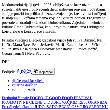
Međunarodni dječji tjedan 2025. obilježava se kroz niz radionica,
susreta i aktivnosti posvećenih djeci, njihovim pravima i potrebama,
a cilj je pružiti im priliku da izraze svoje ideje, kreativnost i mišljenja
te sudjeluju u važnim temama koje oblikuju zajednicu. Programi se
provode u suradnji s Gradom Dubrovnikom, Zajednicom tehničke
kulture Grada Dubrovnika, kao i brojnim institucijama i udrugama
koje djeluju u korist djece i mladih.
Prisutni vijećnici Dječjeg gradskog vijeća bili su Iva Dimnić, Iva
Lučić, Marta Šare, Petra Jerković, Marija Žarak i Lea Stražičić, dok
su Društvo Naša djeca Dubrovnik predstavljali Slavica Božić,
Goran Tomaši i Nera Pavlović.
DPJ
Podijeli:
Kopirano!
dječje gradsko vijeće
katarina doršner
velibor puzović
Prethodni članak: POČEO JE GOOD FOOD FESTIVAL;
PROMOTIVNE CIJENE U DUBROVAČKIM RESTORANIMA
Pret
Sljedeći članak: JUDO: SADO BEČIĆ OSVOJIO SREBRNU