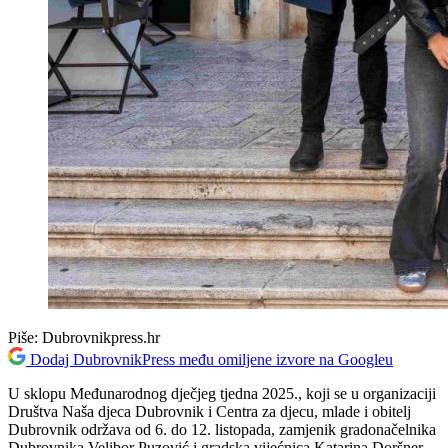
Piše:
Dubrovnikpress.hr
Dodaj DubrovnikPress među omiljene izvore na Googleu
U sklopu Međunarodnog dječjeg tjedna 2025., koji se u organizaciji
Društva Naša djeca Dubrovnik i Centra za djecu, mlade i obitelj
Dubrovnik održava od 6. do 12. listopada, zamjenik gradonačelnika
Dubrovnika Velibor Puzović i gradska vijećnica Katarina Doršner