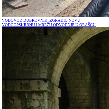
VODOVOD DUBROVNIK IZGRADIO NOVU
VODOOPSKRBNU I MREŽU ODVODNJE U ORAŠCU