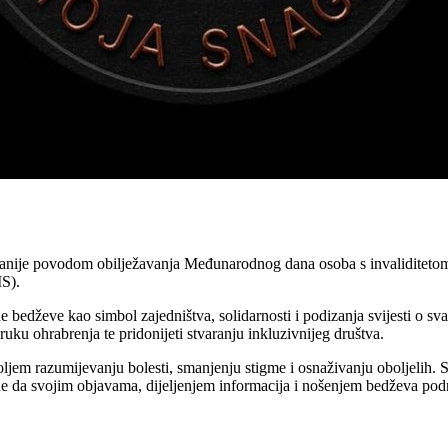
ije povodom obilježavanja Međunarodnog dana osoba s invaliditetom, 3. p
S).
ane bedževe kao simbol zajedništva, solidarnosti i podizanja svijesti 
uku ohrabrenja te pridonijeti stvaranju inkluzivnijeg društva.
ljem razumijevanju bolesti, smanjenju stigme i osnaživanju oboljelih. S
 da svojim objavama, dijeljenjem informacija i nošenjem bedževa podrž