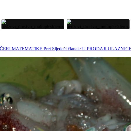
VEČERI MATEMATIKE
Pret
Sljedeći članak: U PRODAJI ULA