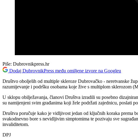
Piše:
Dubrovnikpress.hr
Dodaj DubrovnikPress među omiljene izvore na Googleu
Društvo oboljelih od multiple skleroze Dubrovačko - neretvanske župan
razumijevanje i podršku osobama koje žive s multiplom sklerozom (M
U sklopu obilježavanja, članovi Društva izradili su posebno dizajnir
su namijenjeni svim građanima koji žele podržati zajednicu, poslati por
Društva poručuje kako je vidljivost jedan od ključnih koraka prema bo
svakodnevno bore s nevidljivim simptomima te pozivaju sve sugrađane
invaliditetom.
DPJ