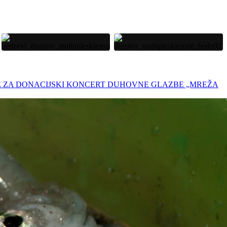
ZNICE ZA DONACIJSKI KONCERT DUHOVNE GLAZBE „MREŽA