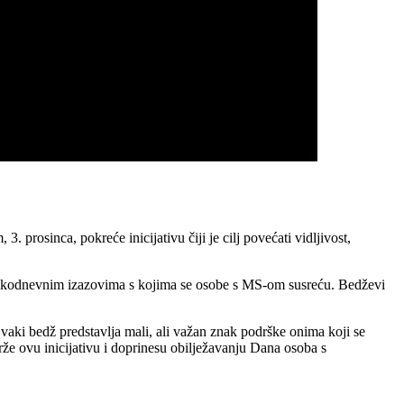
rosinca, pokreće inicijativu čiji je cilj povećati vidljivost,
o svakodnevnim izazovima s kojima se osobe s MS-om susreću. Bedževi
vaki bedž predstavlja mali, ali važan znak podrške onima koji se
e ovu inicijativu i doprinesu obilježavanju Dana osoba s