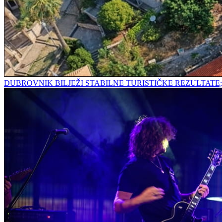
DUBROVNIK BILJEŽI STABILNE TURISTIČKE REZULTAT