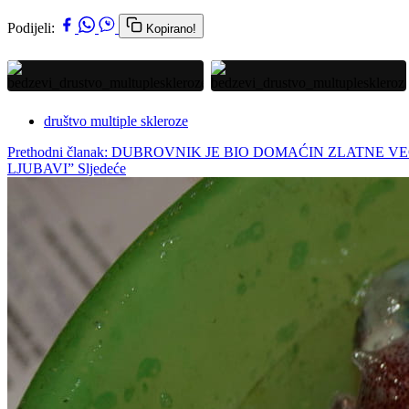
Podijeli:
Kopirano!
društvo multiple skleroze
Prethodni članak: DUBROVNIK JE BIO DOMAĆIN ZLATNE 
LJUBAVI”
Sljedeće