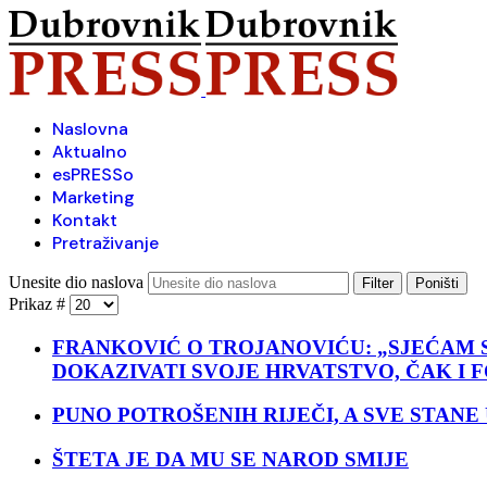
Naslovna
Aktualno
esPRESSo
Marketing
Kontakt
Pretraživanje
Unesite dio naslova
Filter
Poništi
Prikaz #
FRANKOVIĆ O TROJANOVIĆU: „SJEĆAM S
DOKAZIVATI SVOJE HRVATSTVO, ČAK I 
PUNO POTROŠENIH RIJEČI, A SVE STANE 
ŠTETA JE DA MU SE NAROD SMIJE