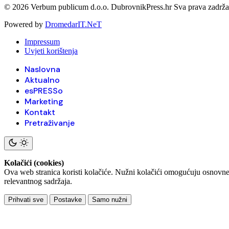
© 2026 Verbum publicum d.o.o. DubrovnikPress.hr Sva prava zadrž
Powered by
DromedarIT.NeT
Impressum
Uvjeti korištenja
Naslovna
Aktualno
esPRESSo
Marketing
Kontakt
Pretraživanje
Kolačići (cookies)
Ova web stranica koristi kolačiće. Nužni kolačići omogućuju osnovne f
relevantnog sadržaja.
Prihvati sve
Postavke
Samo nužni