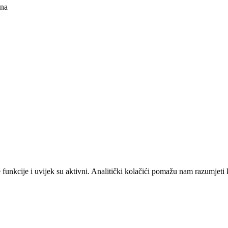
ana
unkcije i uvijek su aktivni. Analitički kolačići pomažu nam razumjeti 