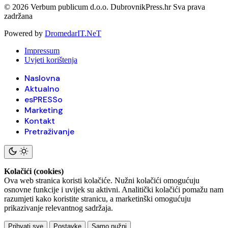
© 2026 Verbum publicum d.o.o. DubrovnikPress.hr Sva prava
zadržana
Powered by
DromedarIT.NeT
Impressum
Uvjeti korištenja
Naslovna
Aktualno
esPRESSo
Marketing
Kontakt
Pretraživanje
Kolačići (cookies)
Ova web stranica koristi kolačiće. Nužni kolačići omogućuju
osnovne funkcije i uvijek su aktivni. Analitički kolačići pomažu nam
razumjeti kako koristite stranicu, a marketinški omogućuju
prikazivanje relevantnog sadržaja.
Prihvati sve
Postavke
Samo nužni