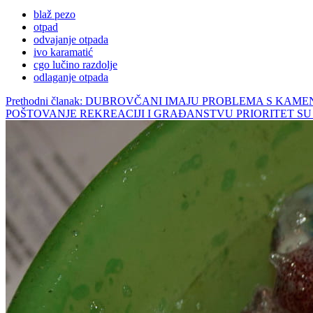
blaž pezo
otpad
odvajanje otpada
ivo karamatić
cgo lučino razdolje
odlaganje otpada
Prethodni članak: DUBROVČANI IMAJU PROBLEMA S KAME
POŠTOVANJE REKREACIJI I GRAĐANSTVU PRIORITET S