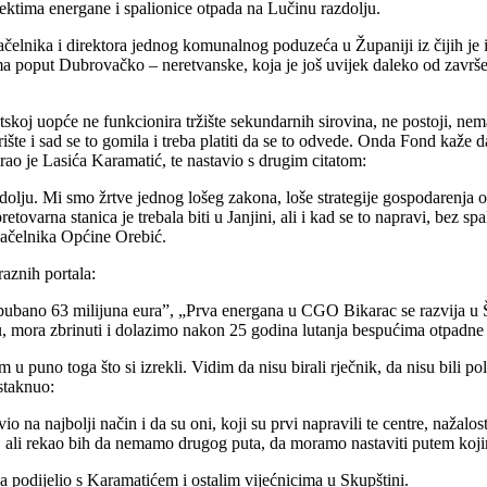
jektima energane i spalionice otpada na Lučinu razdolju.
elnika i direktora jednog komunalnog poduzeća u Županiji iz čijih je i
ma poput Dubrovačko – neretvanske, koja je još uvijek daleko od završ
skoj uopće ne funkcionira tržište sekundarnih sirovina, ne postoji, nem
e i sad se to gomila i treba platiti da se to odvede. Onda Fond kaže da 
itirao je Lasića Karamatić, te nastavio s drugim citatom:
ju. Mi smo žrtve jednog lošeg zakona, loše strategije gospodarenja o
tovarna stanica je trebala biti u Janjini, ali i kad se to napravi, bez sp
načelnika Općine Orebić.
raznih portala:
 ububano 63 milijuna eura”, „Prva energana u CGO Bikarac se razvija u Ši
-u, mora zbrinuti i dolazimo nakon 25 godina lutanja bespućima otpadne 
no toga što si izrekli. Vidim da nisu birali rječnik, da nisu bili polit
istaknuo:
 na najbolji način i da su oni, koji su prvi napravili te centre, nažalost,
rati, ali rekao bih da nemamo drugog puta, da moramo nastaviti putem koj
a podijelio s Karamatićem i ostalim vijećnicima u Skupštini.