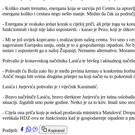
- Koliko znam trenutno, energana koja se razvija pri Centru za upravl
energana koliko i centara nego nešto manje. Mislim da čak za područje c
- Energana je svakako jedan korak u cijeloj priči, ali prije toga su ko
funkcionirati i koji nije lako uspostaviti. - kazao je Pezo, koji je sl
- Mi se još uvijek koprcamo s realizacijom našeg centra. Svi smo s cen
zagovaram Europsku uniju, onda je to u gospodarenju otpadom. Ne bje
sustav i uspostaviti ga u našoj Županiji. Nemamo alternativu. Moramo d
Pohvalio je konavoskog načelnika Lasića te bivšeg i aktualnog načel
- Pohvalit ću Boža zato što je među prvima krenuo u konkretnu borbu,
Ančić mogu biti svima drugima primjer na koji način su to pokrenuli i 
Lasića i Jurjevića pohvalio je i vijećnik Karamatić.
- Bravo načelniče Lasiću, bravo direktore Jurjeviću jer istina oslobađa.
situaciji. Izgubili smo puste godine. Netko je za to kriv. Imali smo 
- Cijela ona priča koju je nekad prodavala ministrica Matulović Dropu
vertikala HDZ-ova ne funkcionira kad je gospodarenje otpadom u pitanj
Podijeli:
Kopirano!