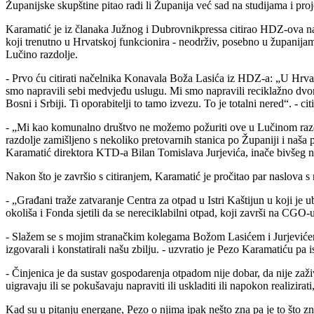
Županijske skupštine pitao radi li Županija već sad na studijama i pro
Karamatić je iz članaka Južnog i Dubrovnikpressa citirao HDZ-ova nač
koji trenutno u Hrvatskoj funkcionira - neodrživ, posebno u županija
Lučino razdolje.
- Prvo ću citirati načelnika Konavala Boža Lasića iz HDZ-a: „U Hrvat
smo napravili sebi medvjeđu uslugu. Mi smo napravili reciklažno dvorišt
Bosni i Srbiji. Ti oporabitelji to tamo izvezu. To je totalni nered“. - c
- „Mi kao komunalno društvo ne možemo požuriti ove u Lučinom razdol
razdolje zamišljeno s nekoliko pretovarnih stanica po Županiji i naša pre
Karamatić direktora KTD-a Bilan Tomislava Jurjevića, inače bivšeg 
Nakon što je završio s citiranjem, Karamatić je pročitao par naslova s 
- „Građani traže zatvaranje Centra za otpad u Istri Kaštijun u koji je
okoliša i Fonda sjetili da se nereciklabilni otpad, koji završi na CGO
- Slažem se s mojim stranačkim kolegama Božom Lasićem i Jurjevićem u pu
izgovarali i konstatirali našu zbilju. - uzvratio je Pezo Karamatiću pa 
- Činjenica je da sustav gospodarenja otpadom nije dobar, da nije zaživio
uigravaju ili se pokušavaju napraviti ili uskladiti ili napokon realizi
Kad su u pitanju energane, Pezo o njima ipak nešto zna pa je to što zn