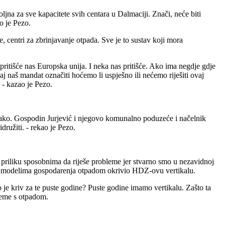
jna za sve kapacitete svih centara u Dalmaciji. Znači, neće biti
o je Pezo.
e, centri za zbrinjavanje otpada. Sve je to sustav koji mora
pritišće nas Europska unija. I neka nas pritišće. Ako ima negdje gdje
naš mandat označiti hoćemo li uspješno ili nećemo riješiti ovaj
 - kazao je Pezo.
 lako. Gospodin Jurjević i njegovo komunalno poduzeće i načelnik
družiti. - rekao je Pezo.
dati priliku sposobnima da riješe probleme jer stvarno smo u nezavidnoj
nje u modelima gospodarenja otpadom okrivio HDZ-ovu vertikalu.
 je kriv za te puste godine? Puste godine imamo vertikalu. Zašto ta
bleme s otpadom.