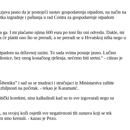
zjava jasno da je postojeći sustav gospodarenja otpadom, na način na
etka izgradnje i puštanja u rad Centra za gospodarenje otpadom
a ga. I mi plaćamo njima 600 eura po toni što oni odvedu. Dakle, mi
će platiti ono što se preradi, a ne preradi se u Hrvatskoj ništa nego u
tpadom na državnoj razini. To sada svima postaje jasno. Lučino
alionice, bez onog konačnog rješenja, nećemo biti sretni.“ - citirao je
beniku” i sad su se mudraci i stručnjaci iz Ministarstva zaštite
zbiljnosti na početak. - rekao je Karamatić.
ički korektni, nisu kalkulirali kad su to sve izgovarali nego su
 na svojoj koži osjetili sve negativnosti tih sustava koji se tek
im smo krenuli. - kazao je Pezo.