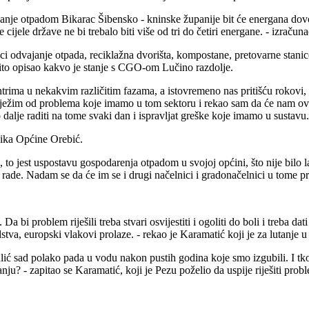
janje otpadom Bikarac Šibensko - kninske županije bit će energana dovol
ijele države ne bi trebalo biti više od tri do četiri energane. - izračuna
raci odvajanje otpada, reciklažna dvorišta, kompostane, pretovarne stanic
ikovito opisao kakvo je stanje s CGO-om Lučino razdolje.
trima u nekakvim različitim fazama, a istovremeno nas pritišću rokovi, 
žim od problema koje imamo u tom sektoru i rekao sam da će nam ovaj 
alje raditi na tome svaki dan i ispravljat greške koje imamo u sustavu.
nika Općine Orebić.
 to jest uspostavu gospodarenja otpadom u svojoj općini, što nije bilo
rade. Nadam se da će im se i drugi načelnici i gradonačelnici u tome pri
 Da bi problem riješili treba stvari osvijestiti i ogoliti do boli i treba 
sredstva, europski vlakovi prolaze. - rekao je Karamatić koji je za luta
lić sad polako pada u vodu nakon pustih godina koje smo izgubili. I tko
u? - zapitao se Karamatić, koji je Pezu poželio da uspije riješiti pro