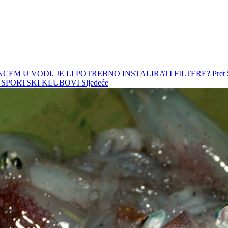
NCEM U VODI, JE LI POTREBNO INSTALIRATI FILTERE?
Pret
U SPORTSKI KLUBOVI
Sljedeće