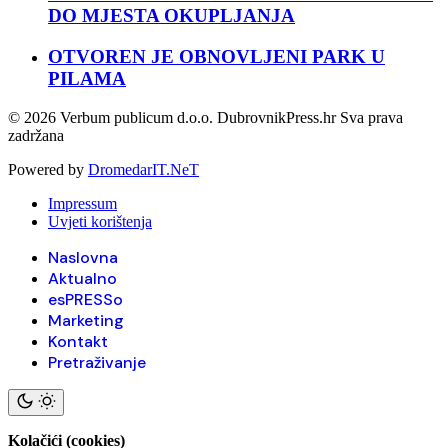
DO MJESTA OKUPLJANJA
OTVOREN JE OBNOVLJENI PARK U
PILAMA
© 2026 Verbum publicum d.o.o. DubrovnikPress.hr Sva prava
zadržana
Powered by
DromedarIT.NeT
Impressum
Uvjeti korištenja
Naslovna
Aktualno
esPRESSo
Marketing
Kontakt
Pretraživanje
Kolačići (cookies)