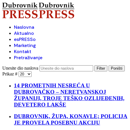
Naslovna
Aktualno
esPRESSo
Marketing
Kontakt
Pretraživanje
Unesite dio naslova
Filter
Poništi
Prikaz #
14 PROMETNIH NESREĆA U
DUBROVAČKO – NERETVANSKOJ
ŽUPANIJI, TROJE TEŠKO OZLIJEĐENIH,
DEVETERO LAKŠE
DUBROVNIK, ŽUPA, KONAVLE; POLICIJA
JE PROVELA POSEBNU AKCIJU