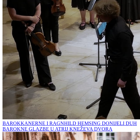
BAROKKANERNE I RAGNHILD HEMSING DONIJELI DUH
BAROKNE GLAZBE U ATRIJ KNEŽEVA DVORA