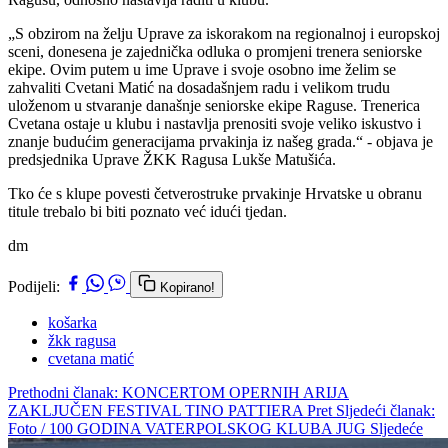
„S obzirom na želju Uprave za iskorakom na regionalnoj i europskoj
sceni, donesena je zajednička odluka o promjeni trenera seniorske
ekipe. Ovim putem u ime Uprave i svoje osobno ime želim se
zahvaliti Cvetani Matić na dosadašnjem radu i velikom trudu
uloženom u stvaranje današnje seniorske ekipe Raguse. Trenerica
Cvetana ostaje u klubu i nastavlja prenositi svoje veliko iskustvo i
znanje budućim generacijama prvakinja iz našeg grada.“ - objava je
predsjednika Uprave ŽKK Ragusa Lukše Matušića.
Tko će s klupe povesti četverostruke prvakinje Hrvatske u obranu
titule trebalo bi biti poznato već idući tjedan.
dm
Podijeli:
Kopirano!
košarka
žkk ragusa
cvetana matić
Prethodni članak: KONCERTOM OPERNIH ARIJA
ZAKLJUČEN FESTIVAL TINO PATTIERA
Pret
Sljedeći članak:
Foto / 100 GODINA VATERPOLSKOG KLUBA JUG
Sljedeće