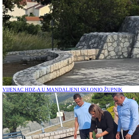
VIJENAC HDZ-A U MANDALJENI SKLONIO ŽUPNIK