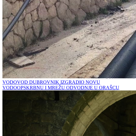
VODOVOD DUBROVNIK IZGRADIO NOVU
VODOOPSKRBNU I MREŽU ODVODNJE U ORAŠCU