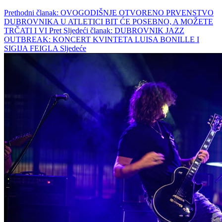
Prethodni članak: OVOGODIŠNJE OTVORENO PRVENSTVO
DUBROVNIKA U ATLETICI BIT ĆE POSEBNO, A MOŽETE
TRČATI I VI
Pret
Sljedeći članak: DUBROVNIK JAZZ
OUTBREAK: KONCERT KVINTETA LUISA BONILLE I
SIGIJA FEIGLA
Sljedeće