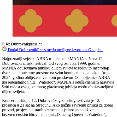
Piše:
Dubrovnikpress.hr
Dodaj DubrovnikPress među omiljene izvore na Googleu
Najpoznatiji svjetski ABBA tribute bend MANIA stiže na 12.
Dubrovački zimski festival! Od svog osnutka 1999. godine,
MANIA oduševljava publiku diljem svijeta te redovito rasprodaje
dvorane i koncertne prostore na svim kontinentima, a nakon što je
2024. godina obilježena velikom proslavom 50. obljetnice ABBA-
ina legendarnog hita „Waterloo“, MANIA s oduševljenjem nastavlja
širiti radost ovog iznimnog glazbenog jubileja među obožavateljima
diljem svijeta.
Koncert u sklopu 12. Dubrovačkog zimskog festivala je 12.
prosinca u 21 sat na Stradunu. Ako tražite savršenu priliku za dobar
provod, prisjećanje starih vremena ili jednostavno uživanje u
bezvremenskim hitovima poput „Dancing Queen“, „Waterloo“,