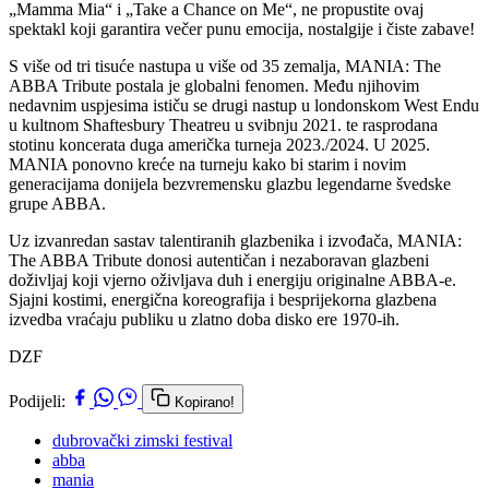
„Mamma Mia“ i „Take a Chance on Me“, ne propustite ovaj
spektakl koji garantira večer punu emocija, nostalgije i čiste zabave!
S više od tri tisuće nastupa u više od 35 zemalja, MANIA: The
ABBA Tribute postala je globalni fenomen. Među njihovim
nedavnim uspjesima ističu se drugi nastup u londonskom West Endu
u kultnom Shaftesbury Theatreu u svibnju 2021. te rasprodana
stotinu koncerata duga američka turneja 2023./2024. U 2025.
MANIA ponovno kreće na turneju kako bi starim i novim
generacijama donijela bezvremensku glazbu legendarne švedske
grupe ABBA.
Uz izvanredan sastav talentiranih glazbenika i izvođača, MANIA:
The ABBA Tribute donosi autentičan i nezaboravan glazbeni
doživljaj koji vjerno oživljava duh i energiju originalne ABBA-e.
Sjajni kostimi, energična koreografija i besprijekorna glazbena
izvedba vraćaju publiku u zlatno doba disko ere 1970-ih.
DZF
Podijeli:
Kopirano!
dubrovački zimski festival
abba
mania