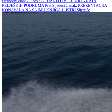
Prethodni članak: Foto / 17. DANI OTVORENIH VRATA
PELJEŠKIH PODRUMA
Pret
Sljedeći članak: PREZENTACIJA
KONAVALA NA SAJMU KNJIGA U ISTRI
Sljedeće