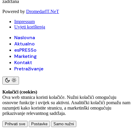
zadržana
Powered by
DromedarIT.NeT
Impressum
Uvjeti korištenja
Naslovna
Aktualno
esPRESSo
Marketing
Kontakt
Pretraživanje
Kolačići (cookies)
Ova web stranica koristi kolačiće. Nužni kolačići omogućuju
osnovne funkcije i uvijek su aktivni. Analitički kolačići pomažu nam
razumjeti kako koristite stranicu, a marketinški omogućuju
prikazivanje relevantnog sadržaja.
Prihvati sve
Postavke
Samo nužni