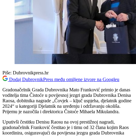
Piše:
Dubrovnikpress.hr
Dodaj DubrovnikPress među omiljene izvore na Googleu
Gradonačelnik Grada Dubrovnika Mato Franković primio je danas
voditelja tima Čistoće u povijesnoj jezgri grada Dubrovnika Denisa
Raosa, dobitnika nagrade „Čovjek – ključ uspjeha, djelatnik godine
2024“ u kategoriji Djelatnik na uređenju i održavanju okoliša.
Prijemu je nazočila i direktorica Čistoće Mihaela Mikulandra.
Uputivši čestitku Denisu Raosu na ovoj prestižnoj nagradi,
gradonačelnik Franković čestitao je i timu od 32 člana kojim Raos
koordinira, osiguravajući da povijesna jezgra grada Dubrovnika