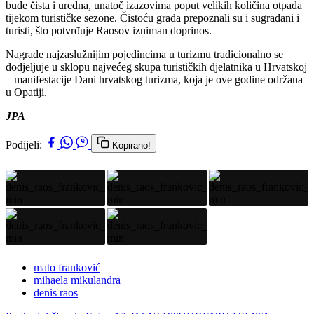
bude čista i uredna, unatoč izazovima poput velikih količina otpada
tijekom turističke sezone. Čistoću grada prepoznali su i sugrađani i
turisti, što potvrđuje Raosov izniman doprinos.
Nagrade najzaslužnijim pojedincima u turizmu tradicionalno se
dodjeljuje u sklopu najvećeg skupa turističkih djelatnika u Hrvatskoj
– manifestacije Dani hrvatskog turizma, koja je ove godine održana
u Opatiji.
JPA
Podijeli:
Kopirano!
mato franković
mihaela mikulandra
denis raos