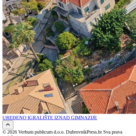
UREĐENO IGRALIŠTE IZNAD GIMNAZIJE
© 2026 Verbum publicum d.o.o. DubrovnikPress.hr Sva prava