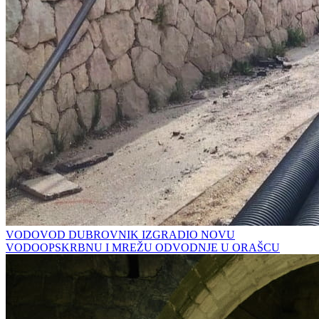
VODOVOD DUBROVNIK IZGRADIO NOVU
VODOOPSKRBNU I MREŽU ODVODNJE U ORAŠCU