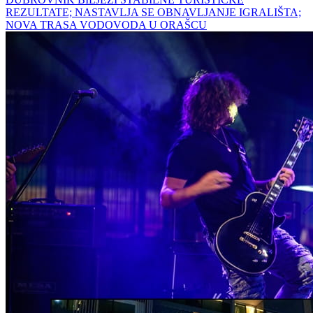
REZULTATE; NASTAVLJA SE OBNAVLJANJE IGRALIŠTA;
NOVA TRASA VODOVODA U ORAŠCU