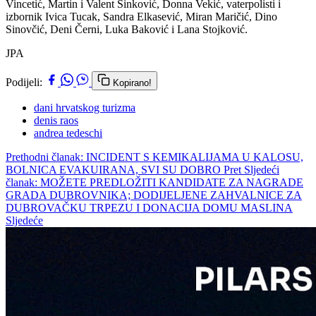
Vincetić, Martin i Valent Sinković, Donna Vekić, vaterpolisti i
izbornik Ivica Tucak, Sandra Elkasević, Miran Maričić, Dino
Sinovčić, Deni Černi, Luka Baković i Lana Stojković.
JPA
Podijeli:
Kopirano!
dani hrvatskog turizma
denis raos
andrea tedeschi
Prethodni članak: INCIDENT S KEMIKALIJAMA U KALOSU,
BOLNICA EVAKUIRANA, SVI SU DOBRO
Pret
Sljedeći
članak: MOŽETE PREDLOŽITI KANDIDATE ZA NAGRADE
GRADA DUBROVNIKA; DODIJELJENE ZAHVALNICE ZA
DUBROVAČKU TRPEZU I DONACIJA DOMU MASLINA
Sljedeće