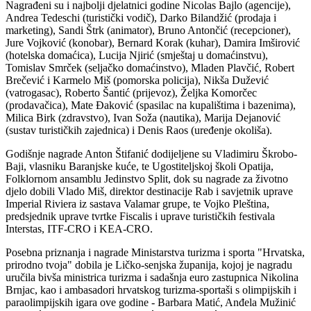
Nagrađeni su i najbolji djelatnici godine Nicolas Bajlo (agencije),
Andrea Tedeschi (turistički vodič), Darko Bilandžić (prodaja i
marketing), Sandi Štrk (animator), Bruno Antončić (recepcioner),
Jure Vojković (konobar), Bernard Korak (kuhar), Damira Imširović
(hotelska domaćica), Lucija Njirić (smještaj u domaćinstvu),
Tomislav Smrček (seljačko domaćinstvo), Mladen Plavčić, Robert
Brečević i Karmelo Miš (pomorska policija), Nikša Dužević
(vatrogasac), Roberto Šantić (prijevoz), Željka Komorčec
(prodavačica), Mate Đaković (spasilac na kupalištima i bazenima),
Milica Birk (zdravstvo), Ivan Soža (nautika), Marija Dejanović
(sustav turističkih zajednica) i Denis Raos (uređenje okoliša).
Godišnje nagrade Anton Štifanić dodijeljene su Vladimiru Škrobo-
Baji, vlasniku Baranjske kuće, te Ugostiteljskoj školi Opatija,
Folklornom ansamblu Jedinstvo Split, dok su nagrade za životno
djelo dobili Vlado Miš, direktor destinacije Rab i savjetnik uprave
Imperial Riviera iz sastava Valamar grupe, te Vojko Pleština,
predsjednik uprave tvrtke Fiscalis i uprave turističkih festivala
Interstas, ITF-CRO i KEA-CRO.
Posebna priznanja i nagrade Ministarstva turizma i sporta "Hrvatska,
prirodno tvoja" dobila je Ličko-senjska županija, kojoj je nagradu
uručila bivša ministrica turizma i sadašnja euro zastupnica Nikolina
Brnjac, kao i ambasadori hrvatskog turizma-sportaši s olimpijskih i
paraolimpijskih igara ove godine - Barbara Matić, Anđela Mužinić