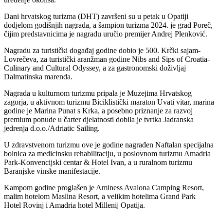
Dani hrvatskog turizma (DHT) završeni su u petak u Opatiji
dodjelom godišnjih nagrada, a šampion turizma 2024. je grad Poreč,
čijim predstavnicima je nagradu uručio premijer Andrej Plenković.
Nagradu za turistički događaj godine dobio je 500. Krčki sajam-
Lovrečeva, za turistički aranžman godine Nibs and Sips of Croatia-
Culinary and Cultural Odyssey, a za gastronomski doživljaj
Dalmatinska marenda.
Nagrada u kulturnom turizmu pripala je Muzejima Hrvatskog
zagorja, u aktivnom turizmu Biciklistički maraton Uvati vitar, marina
godine je Marina Punat s Krka, a posebno priznanje za razvoj
premium ponude u čarter djelatnosti dobila je tvrtka Jadranska
jedrenja d.o.o./Adriatic Sailing.
U zdravstvenom turizmu ove je godine nagrađen Naftalan specijalna
bolnica za medicinsku rehabilitaciju, u poslovnom turizmu Amadria
Park-Konvencijski centar & Hotel Ivan, a u ruralnom turizmu
Baranjske vinske manifestacije.
Kampom godine proglašen je Aminess Avalona Camping Resort,
malim hotelom Maslina Resort, a velikim hotelima Grand Park
Hotel Rovinj i Amadria hotel Millenij Opatija.