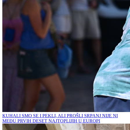
KUHALI SMO SE I PEKLI, ALI PROŠLI SRPANJ NIJE NI
MEĐU PRVIH DESET NAJTOPLIJIH U EUROPI