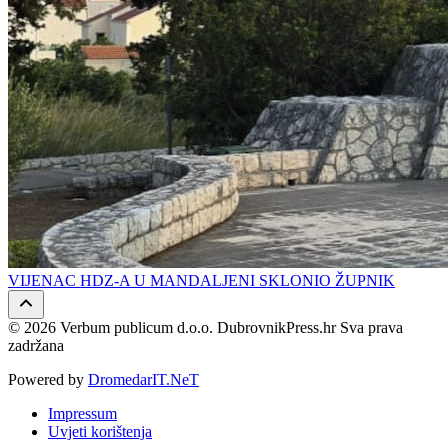
VIJENAC HDZ-A U MANDALJENI SKLONIO ŽUPNIK
© 2026 Verbum publicum d.o.o. DubrovnikPress.hr Sva prava
zadržana
Powered by
DromedarIT.NeT
Impressum
Uvjeti korištenja