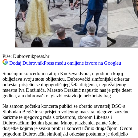
Piše:
Dubrovnikpress.hr
Dodaj DubrovnikPress među omiljene izvore na Googleu
Sinoćnjim koncertom u atriju Kneževa dvora, u godini u kojoj
obilježava svoju stotu obljetnicu, Dubrovački simfonijski orkestar
orkestar prisjetio se dugogodišnjeg šefa dirigenta, neprežaljenog
maestra Iva Dražinića. Maestro Dražinić napustio nas je prije deset
godina, a u dubrovačkoj glazbi ostavio je neizbrisiv trag.
Na samom početku koncerta publici se obratio ravnatelj DSO-a
Slobodan Begić te se prisjetio voljenog maestra, njegove izuzetne
karizme te njegovog rada s orkestrom, zborom Libertas i
Dubrovačkim ljetnim igrama. Mnogi glazbenici pamte šale i
dosjetke kojima je svaku probu i koncert učinio drugačijom. Ovom
prigodom Dubrovački simfonijski orkestar postumno je dodijelio