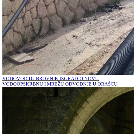
VODOVOD DUBROVNIK IZGRADIO NOVU
VODOOPSKRBNU I MREŽU ODVODNJE U ORAŠCU