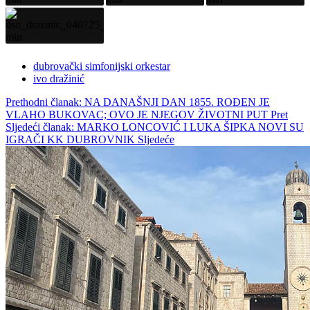
dubrovački simfonijski orkestar
ivo dražinić
Prethodni članak: NA DANAŠNJI DAN 1855. ROĐEN JE
VLAHO BUKOVAC; OVO JE NJEGOV ŽIVOTNI PUT
Pret
Sljedeći članak: MARKO LONCOVIĆ I LUKA ŠIPKA NOVI SU
IGRAČI KK DUBROVNIK
Sljedeće