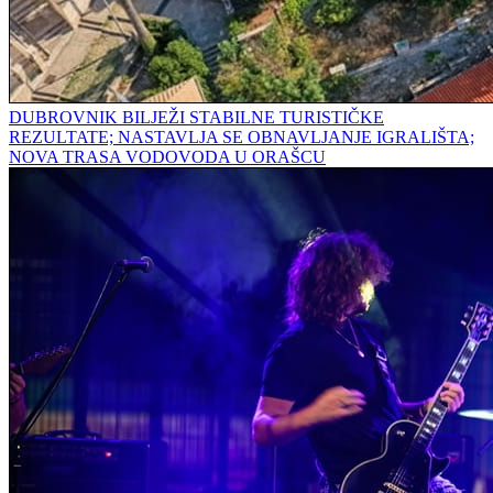
DUBROVNIK BILJEŽI STABILNE TURISTIČKE
REZULTATE; NASTAVLJA SE OBNAVLJANJE IGRALIŠTA;
NOVA TRASA VODOVODA U ORAŠCU