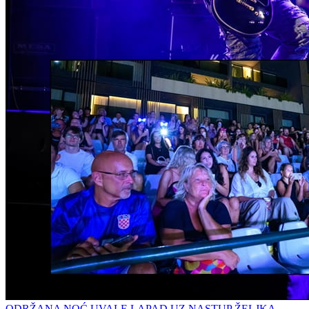
ODRŽANA NOĆ UVALE LAPAD UZ NASTUP ŽELJKA