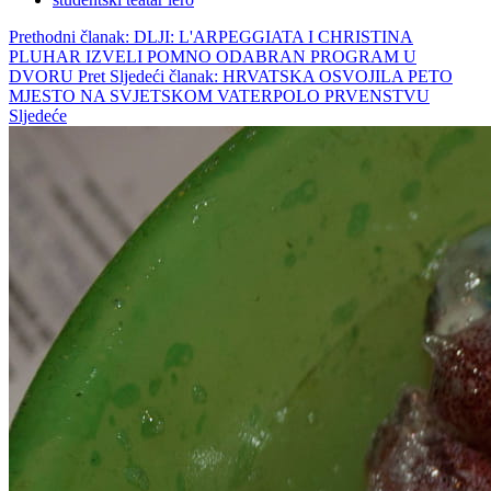
Prethodni članak: DLJI: L'ARPEGGIATA I CHRISTINA
PLUHAR IZVELI POMNO ODABRAN PROGRAM U
DVORU
Pret
Sljedeći članak: HRVATSKA OSVOJILA PETO
MJESTO NA SVJETSKOM VATERPOLO PRVENSTVU
Sljedeće