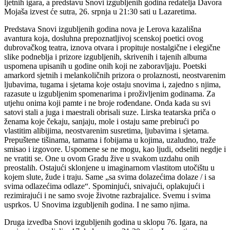
ljetnih igara, a predstavu Snovi izgubljenih godina redatelja Davora
Mojaša izvest će sutra, 26. srpnja u 21:30 sati u Lazaretima.
Predstava Snovi izgubljenih godina nova je Lerova kazališna
avantura koja, dosluhna prepoznatljivoj scenskoj poetici ovog
dubrovačkog teatra, iznova otvara i propituje nostalgične i elegične
slike podneblja i prizore izgubljenih, skrivenih i tajenih albuma
uspomena upisanih u godine onih koji ne zaboravljaju. Poetski
amarkord sjetnih i melankoličnih prizora o prolaznosti, neostvarenim
ljubavima, tugama i sjetama koje ostaju snovima i, zajedno s njima,
razasute u izgubljenim spomenarima i proživljenim godinama. Za
utjehu onima koji pamte i ne broje rođendane. Onda kada su svi
satovi stali a juga i maestrali obrisali suze. Lirska teatarska priča o
ženama koje čekaju, sanjaju, mole i ostaju same prebirući po
vlastitim alibijima, neostvarenim susretima, ljubavima i sjetama.
Prepuštene tišinama, tamama i fobijama u kojima, uzaludno, traže
smisao i izgovore. Uspomene se ne mogu, kao ljudi, odseliti negdje i
ne vratiti se. One u ovom Gradu žive u svakom uzdahu onih
preostalih. Ostajući sklonjene u imaginarnom vlastitom utočištu u
kojem slute, žude i traju. Same „sa svima dolazećima dolaze / i sa
svima odlazećima odlaze“. Spominjući, snivajući, oplakujući i
rezimirajući i ne samo svoje životne razbrajalice. Svemu i svima
usprkos. U Snovima izgubljenih godina. I ne samo njima.
Druga izvedba Snovi izgubljenih godina u sklopu 76. Igara, na