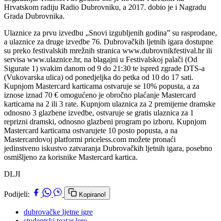
Hrvatskom radiju Radio Dubrovniku, a 2017. dobio je i Nagradu
Grada Dubrovnika.
Ulaznice za prvu izvedbu „Snovi izgubljenih godina” su rasprodane,
a ulaznice za druge izvedbe 76. Dubrovačkih ljetnih igara dostupne
su preko festivalskih mrežnih stranica www.dubrovnikfestival.hr ili
servisa www.ulaznice.hr, na blagajni u Festivalskoj palači (Od
Sigurate 1) svakim danom od 9 do 21:30 te ispred zgrade DTS-a
(Vukovarska ulica) od ponedjeljka do petka od 10 do 17 sati.
Kupnjom Mastercard karticama ostvaruje se 10% popusta, a za
iznose iznad 70 € omogućeno je obročno plaćanje Mastercard
karticama na 2 ili 3 rate. Kupnjom ulaznica za 2 premijerne dramske
odnosno 3 glazbene izvedbe, ostvaruje se gratis ulaznica za 1
reprizni dramski, odnosno glazbeni program po izboru. Kupnjom
Mastercard karticama ostvarujete 10 posto popusta, a na
Mastercardovoj platformi priceless.com možete pronaći
jedinstveno iskustvo zatvaranja Dubrovačkih ljetnih igara, posebno
osmišljeno za korisnike Mastercard kartica.
DLJI
Podijeli:
Kopirano!
dubrovačke ljetne igre
studentski teatar lero