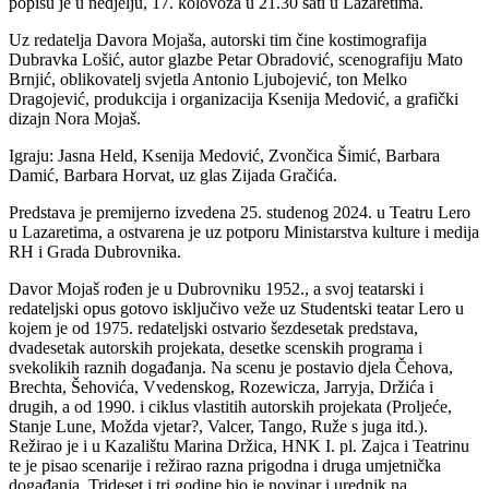
popisu je u nedjelju, 17. kolovoza u 21.30 sati u Lazaretima.
Uz redatelja Davora Mojaša, autorski tim čine kostimografija
Dubravka Lošić, autor glazbe Petar Obradović, scenografiju Mato
Brnjić, oblikovatelj svjetla Antonio Ljubojević, ton Melko
Dragojević, produkcija i organizacija Ksenija Medović, a grafički
dizajn Nora Mojaš.
Igraju: Jasna Held, Ksenija Medović, Zvončica Šimić, Barbara
Damić, Barbara Horvat, uz glas Zijada Gračića.
Predstava je premijerno izvedena 25. studenog 2024. u Teatru Lero
u Lazaretima, a ostvarena je uz potporu Ministarstva kulture i medija
RH i Grada Dubrovnika.
Davor Mojaš rođen je u Dubrovniku 1952., a svoj teatarski i
redateljski opus gotovo isključivo veže uz Studentski teatar Lero u
kojem je od 1975. redateljski ostvario šezdesetak predstava,
dvadesetak autorskih projekata, desetke scenskih programa i
svekolikih raznih događanja. Na scenu je postavio djela Čehova,
Brechta, Šehovića, Vvedenskog, Rozewicza, Jarryja, Držića i
drugih, a od 1990. i ciklus vlastitih autorskih projekata (Proljeće,
Stanje Lune, Možda vjetar?, Valcer, Tango, Ruže s juga itd.).
Režirao je i u Kazalištu Marina Držica, HNK I. pl. Zajca i Teatrinu
te je pisao scenarije i režirao razna prigodna i druga umjetnička
događanja. Trideset i tri godine bio je novinar i urednik na