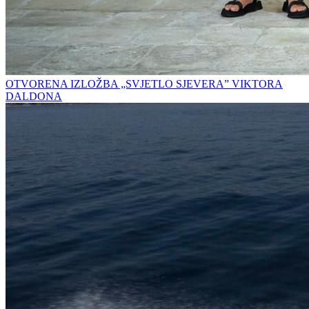
OTVORENA IZLOŽBA „SVJETLO SJEVERA” VIKTORA
DALDONA