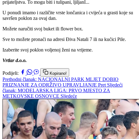
prijateljstva. To mogu biti i tulipani, ljiljanI...
U ponudi imamo i različite vrste lončanica i cvijeća u grasti koje su
savršen poklon za ovaj dan.
Možete naručiti svoj buket ili flower box.
Sve to možete pronaći na adresi Điva Natali 7 ili na kućici Pile.
Izaberite svoj poklon voljenoj ženi na vrijeme.
Vrtlar d.o.o.
Podijeli:
Kopirano!
Prethodni članak: NACIONALNI PARK MLJET DOBIO
PRIZNANJE ZA ODRŽIVO UPRAVLJANJE
Pret
Sljedeći
članak: MODELARSKA LIGA: PRVO MJESTO ZA
METKOVSKE OSNOVCE
Sljedeće