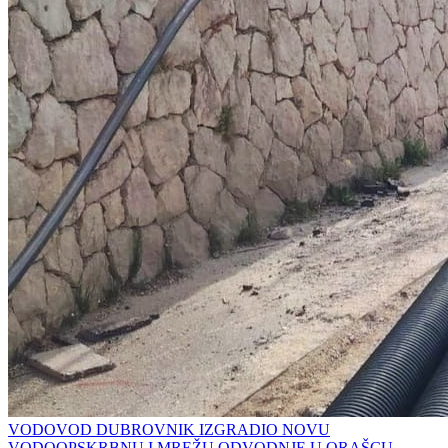
VODOVOD DUBROVNIK IZGRADIO NOVU
VODOOPSKRBNU I MREŽU ODVODNJE U ORAŠCU