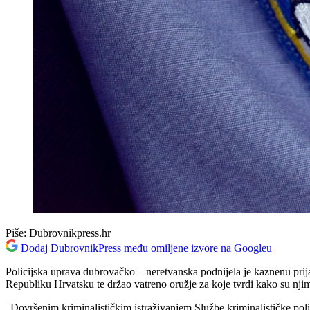
Piše:
Dubrovnikpress.hr
Dodaj DubrovnikPress među omiljene izvore na Googleu
Policijska uprava dubrovačko – neretvanska podnijela je kaznenu prij
Republiku Hrvatsku te držao vatreno oružje za koje tvrdi kako su njime
„Dovršenim kriminalističkim istraživanjem Službe kriminalističke polic