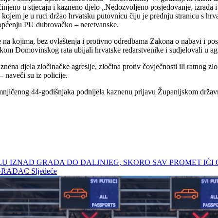
injeno u stjecaju i kazneno djelo „Nedozvoljeno posjedovanje, izrada i 
ojem je u ruci držao hrvatsku putovnicu čiju je prednju stranicu s hrv
riopćenju PU dubrovačko – neretvanske.
je na kojima, bez ovlaštenja i protivno odredbama Zakona o nabavi i po
ekom Domovinskog rata ubijali hrvatske redarstvenike i sudjelovali u ag
ena djela zločinačke agresije, zločina protiv čovječnosti ili ratnog zlo
– naveči su iz policije.
sumnjičenog 44-godišnjaka podnijela kaznenu prijavu Županijskom drža
TRALU IZNAD GRADA DO DALJNJEG, SKORO SAV PROMET IĆ
A GRADAC
Sljedeće