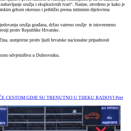
nabavljanje oružja i eksplozivnih tvari“. Naime, utvrđeno je kako je
atskim grbom okrenuo i približio prema intimnim dijelovima
sjedovanju oružja građana, držao vatreno oružje te istovremeno
resiji protiv Republike Hrvatske.
čina, usmjerene protiv ljudi hrvatske nacionalne pripadnosti
vnom odvjetništvu u Dubrovniku.
I ĆE CESTOM GDJE SU TRENUTNO U TIJEKU RADOVI
Pret