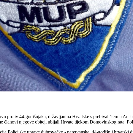
avu protiv 44-godišnjaka, državljanina Hrvatske s prebivalištem u Aust
 članovi njegove obiteji ubijali Hrvate tijekom Domovinskog rata. Polici
ije Policijske uprave dubrovačko - neretvanske, 44-godišnji hrvatski drž