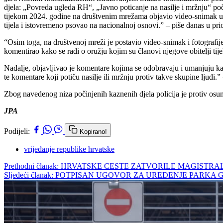
djela: „Povreda ugleda RH“, „Javno poticanje na nasilje i mržnju“ poč
tijekom 2024. godine na društvenim mrežama objavio video-snimak u k
tijela i istovremeno psovao na nacionalnoj osnovi.” – piše danas u p
“Osim toga, na društvenoj mreži je postavio video-snimak i fotografi
komentirao kako se radi o oružju kojim su članovi njegove obitelji tij
Nadalje, objavljivao je komentare kojima se odobravaju i umanjuju kazn
te komentare koji potiču nasilje ili mržnju protiv takve skupine ljudi.” 
Zbog navedenog niza počinjenih kaznenih djela policija je protiv o
JPA
Podijeli:
Kopirano!
vrijeđanje republike hrvatske
Prethodni članak: HRVATSKE CESTE ZATVORILE MAGIS
Sljedeći članak: POTPISAN UGOVOR ZA UREĐENJE PARK