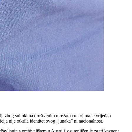
riji zbog snimki na društvenim mrežama u kojima je vrijeđao
ja nije otkrila identitet ovog „junaka” ni nacionalnost.
avljanin s prebivalištem u Austriji, osumnjičen je za tri kaznena