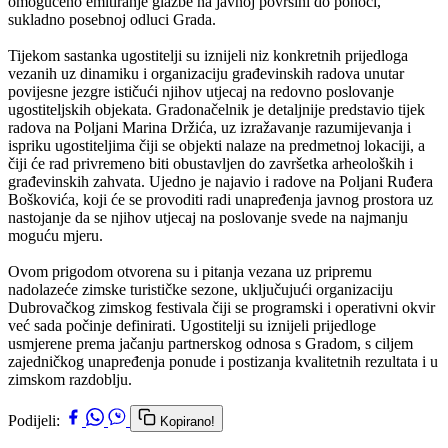
omogućeno emitiranje glazbe na javnoj površini do ponoći,
sukladno posebnoj odluci Grada.
Tijekom sastanka ugostitelji su iznijeli niz konkretnih prijedloga
vezanih uz dinamiku i organizaciju građevinskih radova unutar
povijesne jezgre ističući njihov utjecaj na redovno poslovanje
ugostiteljskih objekata. Gradonačelnik je detaljnije predstavio tijek
radova na Poljani Marina Držića, uz izražavanje razumijevanja i
ispriku ugostiteljima čiji se objekti nalaze na predmetnoj lokaciji, a
čiji će rad privremeno biti obustavljen do završetka arheoloških i
građevinskih zahvata. Ujedno je najavio i radove na Poljani Ruđera
Boškovića, koji će se provoditi radi unapređenja javnog prostora uz
nastojanje da se njihov utjecaj na poslovanje svede na najmanju
moguću mjeru.
Ovom prigodom otvorena su i pitanja vezana uz pripremu
nadolazeće zimske turističke sezone, uključujući organizaciju
Dubrovačkog zimskog festivala čiji se programski i operativni okvir
već sada počinje definirati. Ugostitelji su iznijeli prijedloge
usmjerene prema jačanju partnerskog odnosa s Gradom, s ciljem
zajedničkog unapređenja ponude i postizanja kvalitetnih rezultata i u
zimskom razdoblju.
Podijeli:
Kopirano!