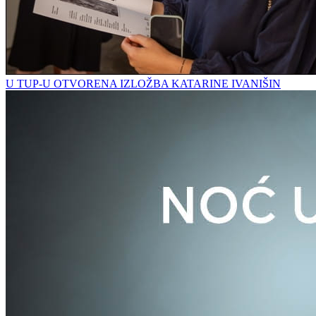
U TUP-U OTVORENA IZLOŽBA KATARINE IVANIŠIN