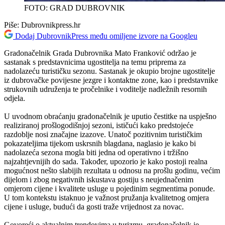
FOTO: GRAD DUBROVNIK
Piše:
Dubrovnikpress.hr
Dodaj DubrovnikPress među omiljene izvore na Googleu
Gradonačelnik Grada Dubrovnika Mato Franković održao je
sastanak s predstavnicima ugostitelja na temu priprema za
nadolazeću turističku sezonu. Sastanak je okupio brojne ugostitelje
iz dubrovačke povijesne jezgre i kontaktne zone, kao i predstavnike
strukovnih udruženja te pročelnike i voditelje nadležnih resornih
odjela.
U uvodnom obraćanju gradonačelnik je uputio čestitke na uspješno
realiziranoj prošlogodišnjoj sezoni, ističući kako predstojeće
razdoblje nosi značajne izazove. Unatoč pozitivnim turističkim
pokazateljima tijekom uskrsnih blagdana, naglasio je kako bi
nadolazeća sezona mogla biti jedna od operativno i tržišno
najzahtjevnijih do sada. Također, upozorio je kako postoji realna
mogućnost nešto slabijih rezultata u odnosu na prošlu godinu, većim
dijelom i zbog negativnih iskustava gostiju s neujednačenim
omjerom cijene i kvalitete usluge u pojedinim segmentima ponude.
U tom kontekstu istaknuo je važnost pružanja kvalitetnog omjera
cijene i usluge, budući da gosti traže vrijednost za novac.
Govoreći o aktualnim trendovima u turizmu, gradonačelnik je