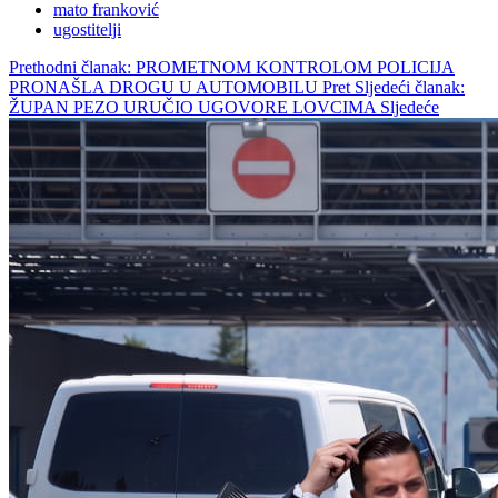
mato franković
ugostitelji
Prethodni članak: PROMETNOM KONTROLOM POLICIJA
PRONAŠLA DROGU U AUTOMOBILU
Pret
Sljedeći članak:
ŽUPAN PEZO URUČIO UGOVORE LOVCIMA
Sljedeće