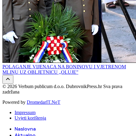
POLAGANJE VIJENACA NA BONINOVU I VJETRENOM
MLINU UZ OBLJETNICU „OLUJE”
© 2026 Verbum publicum d.o.o. DubrovnikPress.hr Sva prava
zadržana
Powered by
DromedarIT.NeT
Impressum
Uvjeti korištenja
Naslovna
Aktualno