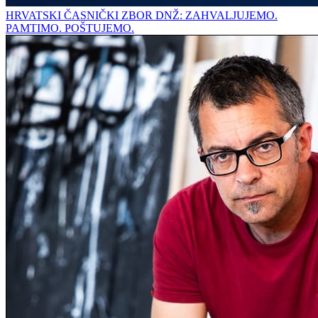
HRVATSKI ČASNIČKI ZBOR DNŽ: ZAHVALJUJEMO.
PAMTIMO. POŠTUJEMO.