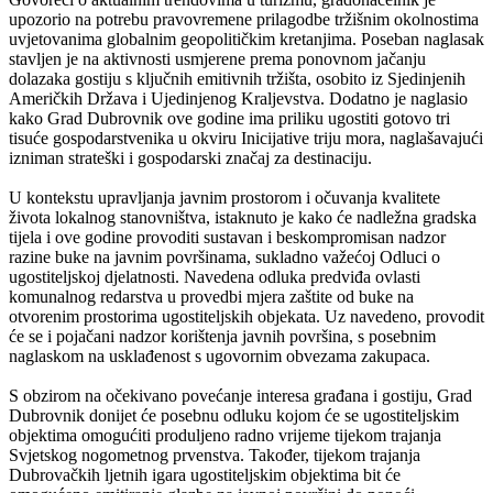
upozorio na potrebu pravovremene prilagodbe tržišnim okolnostima
uvjetovanima globalnim geopolitičkim kretanjima. Poseban naglasak
stavljen je na aktivnosti usmjerene prema ponovnom jačanju
dolazaka gostiju s ključnih emitivnih tržišta, osobito iz Sjedinjenih
Američkih Država i Ujedinjenog Kraljevstva. Dodatno je naglasio
kako Grad Dubrovnik ove godine ima priliku ugostiti gotovo tri
tisuće gospodarstvenika u okviru Inicijative triju mora, naglašavajući
izniman strateški i gospodarski značaj za destinaciju.
U kontekstu upravljanja javnim prostorom i očuvanja kvalitete
života lokalnog stanovništva, istaknuto je kako će nadležna gradska
tijela i ove godine provoditi sustavan i beskompromisan nadzor
razine buke na javnim površinama, sukladno važećoj Odluci o
ugostiteljskoj djelatnosti. Navedena odluka predviđa ovlasti
komunalnog redarstva u provedbi mjera zaštite od buke na
otvorenim prostorima ugostiteljskih objekata. Uz navedeno, provodit
će se i pojačani nadzor korištenja javnih površina, s posebnim
naglaskom na usklađenost s ugovornim obvezama zakupaca.
S obzirom na očekivano povećanje interesa građana i gostiju, Grad
Dubrovnik donijet će posebnu odluku kojom će se ugostiteljskim
objektima omogućiti produljeno radno vrijeme tijekom trajanja
Svjetskog nogometnog prvenstva. Također, tijekom trajanja
Dubrovačkih ljetnih igara ugostiteljskim objektima bit će