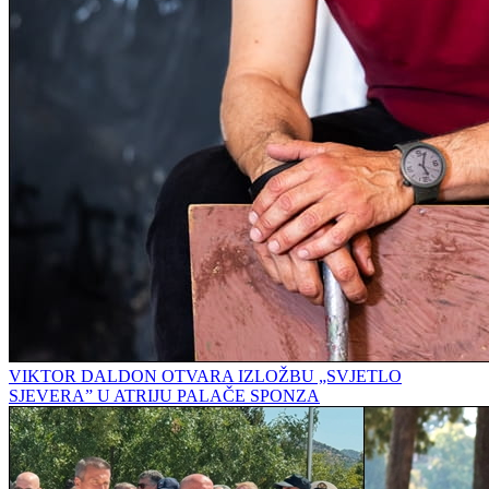
VIKTOR DALDON OTVARA IZLOŽBU „SVJETLO
SJEVERA” U ATRIJU PALAČE SPONZA