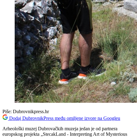
Piše:
Dubrovnikpress.hr
Dodaj DubrovnikPress među omiljene izvore na Googleu
Arheološki muzej Dubrovačkih muzeja jedan je od partnera
europskog projekta „StecakLand - Interpreting Art of Mysterious