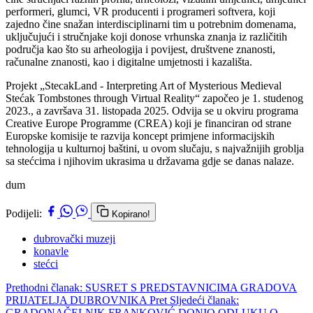
performeri, glumci, VR producenti i programeri softvera, koji
zajedno čine snažan interdisciplinarni tim u potrebnim domenama,
uključujući i stručnjake koji donose vrhunska znanja iz različitih
područja kao što su arheologija i povijest, društvene znanosti,
računalne znanosti, kao i digitalne umjetnosti i kazališta.
Projekt „StecakLand - Interpreting Art of Mysterious Medieval
Stećak Tombstones through Virtual Reality“ započeo je 1. studenog
2023., a završava 31. listopada 2025. Odvija se u okviru programa
Creative Europe Programme (CREA) koji je financiran od strane
Europske komisije te razvija koncept primjene informacijskih
tehnologija u kulturnoj baštini, u ovom slučaju, s najvažnijih groblja
sa stećcima i njihovim ukrasima u državama gdje se danas nalaze.
dum
Podijeli:
Kopirano!
dubrovački muzeji
konavle
stećci
Prethodni članak: SUSRET S PREDSTAVNICIMA GRADOVA
PRIJATELJA DUBROVNIKA
Pret
Sljedeći članak:
GRADONAČELNIK FRANKOVIĆ DONIO ODLUKU O