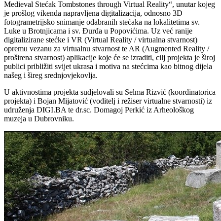
Medieval Stećak Tombstones through Virtual Reality“, unutar kojeg
je prošlog vikenda napravljena digitalizacija, odnosno 3D
fotogrametrijsko snimanje odabranih stećaka na lokalitetima sv.
Luke u Brotnjicama i sv. Đurđa u Popovićima. Uz već ranije
digitalizirane stećke i VR (Virtual Reality / virtualna stvarnost)
opremu vezanu za virtualnu stvarnost te AR (Augmented Reality /
proširena stvarnost) aplikacije koje će se izraditi, cilj projekta je široj
publici približiti svijet ukrasa i motiva na stećcima kao bitnog dijela
našeg i šireg srednjovjekovlja.
U aktivnostima projekta sudjelovali su Selma Rizvić (koordinatorica
projekta) i Bojan Mijatović (voditelj i režiser virtualne stvarnosti) iz
udruženja DIGI.BA te dr.sc. Domagoj Perkić iz Arheološkog
muzeja u Dubrovniku.