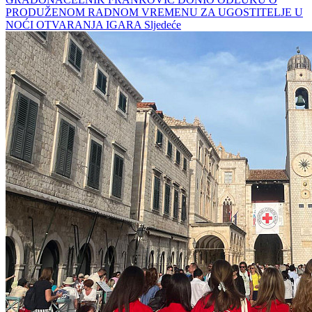
PRODUŽENOM RADNOM VREMENU ZA UGOSTITELJE U
NOĆI OTVARANJA IGARA
Sljedeće