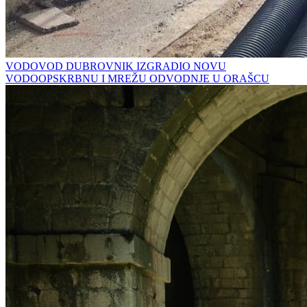
VODOVOD DUBROVNIK IZGRADIO NOVU
VODOOPSKRBNU I MREŽU ODVODNJE U ORAŠCU