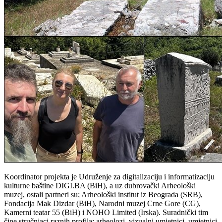
Koordinator projekta je Udruženje za digitalizaciju i informatizaciju
kulturne baštine DIGI.BA (BiH), a uz dubrovački Arheološki
muzej, ostali partneri su; Arheološki institut iz Beograda (SRB),
Fondacija Mak Dizdar (BiH), Narodni muzej Crne Gore (CG),
Kamerni teatar 55 (BiH) i NOHO Limited (Irska). Suradnički tim
čine stručnjaci raznih profila; arheolozi, vizualni umjetnici, umjetnici