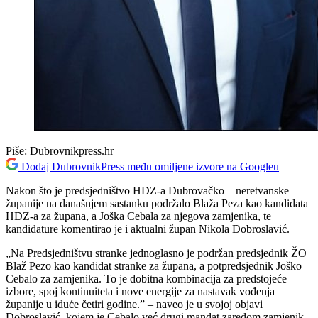
Piše:
Dubrovnikpress.hr
Dodaj DubrovnikPress među omiljene izvore na Googleu
Nakon što je predsjedništvo HDZ-a Dubrovačko – neretvanske
županije na današnjem sastanku podržalo Blaža Peza kao kandidata
HDZ-a za župana, a Joška Cebala za njegova zamjenika, te
kandidature komentirao je i aktualni župan Nikola Dobroslavić.
„Na Predsjedništvu stranke jednoglasno je podržan predsjednik ŽO
Blaž Pezo kao kandidat stranke za župana, a potpredsjednik Joško
Cebalo za zamjenika. To je dobitna kombinacija za predstojeće
izbore, spoj kontinuiteta i nove energije za nastavak vođenja
županije u iduće četiri godine.” – naveo je u svojoj objavi
Dobroslavić, kojem je Cebalo već drugi mandat zaredom zamjenik.