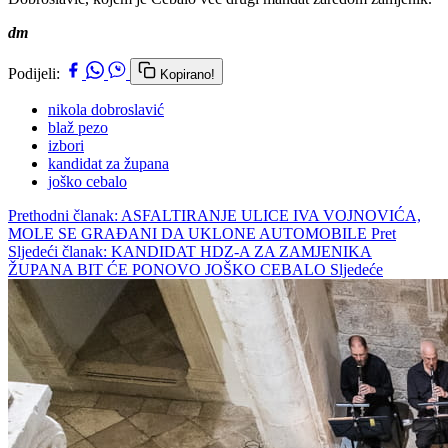
dm
Podijeli:
Kopirano!
nikola dobroslavić
blaž pezo
izbori
kandidat za župana
joško cebalo
Prethodni članak: ASFALTIRANJE ULICE IVA VOJNOVIĆA,
MOLE SE GRAĐANI DA UKLONE AUTOMOBILE
Pret
Sljedeći članak: KANDIDAT HDZ-A ZA ZAMJENIKA
ŽUPANA BIT ĆE PONOVO JOŠKO CEBALO
Sljedeće