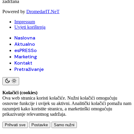
zadržana
Powered by
DromedarIT.NeT
Impressum
Uvjeti korištenja
Naslovna
Aktualno
esPRESSo
Marketing
Kontakt
Pretraživanje
Kolačići (cookies)
Ova web stranica koristi kolačiće. Nužni kolačići omogućuju
osnovne funkcije i uvijek su aktivni. Analitički kolačići pomažu nam
razumjeti kako koristite stranicu, a marketinški omogućuju
prikazivanje relevantnog sadržaja.
Prihvati sve
Postavke
Samo nužni