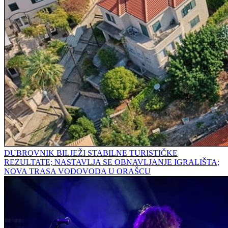
DUBROVNIK BILJEŽI STABILNE TURISTIČKE
REZULTATE; NASTAVLJA SE OBNAVLJANJE IGRALIŠTA;
NOVA TRASA VODOVODA U ORAŠCU