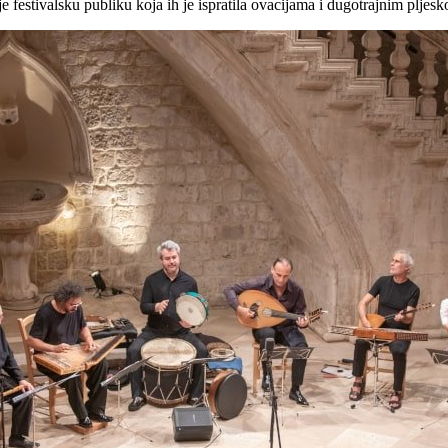
e festivalsku publiku koja ih je ispratila ovacijama i dugotrajnim pljes