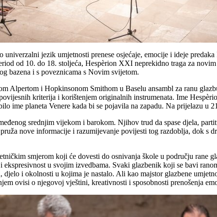
o univerzalni jezik umjetnosti prenese osjećaje, emocije i ideje predaka
eriod od 10. do 18. stoljeća, Hespèrion XXI neprekidno traga za novim 
og bazena i s poveznicama s Novim svijetom.
nzom Alpertom i Hopkinsonom Smithom u Baselu ansambl za ranu glazbu
 povijesnih kriterija i korištenjem originalnih instrumenata. Ime Hespèr
 bilo ime planeta Venere kada bi se pojavila na zapadu. Na prijelazu u
eđenog srednjim vijekom i barokom. Njihov trud da spase djela, partit
nje pruža nove informacije i razumijevanje povijesti tog razdoblja, dok
ičkim smjerom koji će dovesti do osnivanja škole u području rane glaz
 i ekspresivnost u svojim izvedbama. Svaki glazbenik koji se bavi ran
, djelo i okolnosti u kojima je nastalo. Ali kao majstor glazbene umjetn
jem ovisi o njegovoj vještini, kreativnosti i sposobnosti prenošenja emo