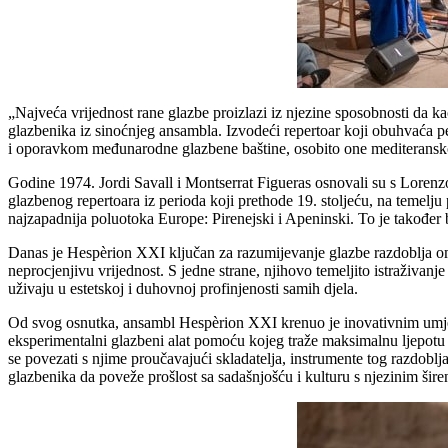
„Najveća vrijednost rane glazbe proizlazi iz njezine sposobnosti da ka
glazbenika iz sinoćnjeg ansambla. Izvodeći repertoar koji obuhvaća p
i oporavkom međunarodne glazbene baštine, osobito one mediteransk
Godine 1974. Jordi Savall i Montserrat Figueras osnovali su s Lore
glazbenog repertoara iz perioda koji prethode 19. stoljeću, na temelju
najzapadnija poluotoka Europe: Pirenejski i Apeninski. To je također
Danas je Hespèrion XXI ključan za razumijevanje glazbe razdoblja om
neprocjenjivu vrijednost. S jedne strane, njihovo temeljito istraživa
uživaju u estetskoj i duhovnoj profinjenosti samih djela.
Od svog osnutka, ansambl Hespèrion XXI krenuo je inovativnim umjetn
eksperimentalni glazbeni alat pomoću kojeg traže maksimalnu ljepotu
se povezati s njime proučavajući skladatelja, instrumente tog razdoblja
glazbenika da poveže prošlost sa sadašnjošću i kulturu s njezinim širen