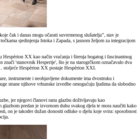
 koje čak i danas mogu očarati suvremenog slušatelja”, stav je
točkama sjedinjenja Istoka i Zapada, s jasnom željom za integracijom
 Hespèrion XX kao način vraćanja i širenja bogatog i fascinantnog
ion znači 'stanovnik Hesperije', što je na starogrčkom označavalo dva
 21. stoljeće Hespèrion XX postaje Hespèrion XXI.
ure, instrumente i neobjavljene dokumente ima dvostruku i
 s druge strane njihove vrhunske izvedbe omogućuju ljudima da slobodno
be, jer njegovi članovi ranu glazbu doživljavaju kao
om glazbom predan je izvornom duhu svakog djela te mora naučiti kako
osti, on je također dužan donositi odluke o djelu koje svira: sposobnost
cija.