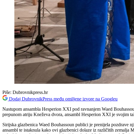
Piše:
Dubrovnikpress.hr
Dodaj DubrovnikPress među omiljene izvore na Googleu
Nastupom ansambla Hesperion XXI pod ravnanjem Waed Bouhassoun si
prepunom atriju Kneževa dvora, ansambl Hesperion XXI je svojim talen
Sirijska glazbenica Waed Bouhassoun publici je prenijela pozdrave nj
ansambl te istaknula kako ovi glazbenici dolaze iz različitih zemalja M