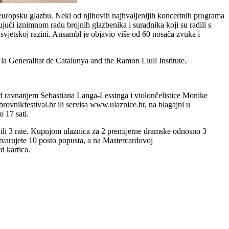
europsku glazbu. Neki od njihovih najhvaljenijih koncertnih programa
jući iznimnom radu brojnih glazbenika i suradnika koji su radili s
svjetskoj razini. Ansambl je objavio više od 60 nosača zvuka i
la Generalitat de Catalunya and the Ramon Llull Institute.
od ravnanjem Sebastiana Langa-Lessinga i violončelistice Monike
ovnikfestival.hr ili servisa www.ulaznice.hr, na blagajni u
 17 sati.
ili 3 rate. Kupnjom ulaznica za 2 premijerne dramske odnosno 3
tvarujete 10 posto popusta, a na Mastercardovoj
d kartica.