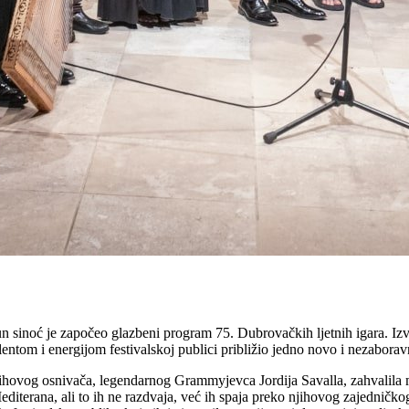
noć je započeo glazbeni program 75. Dubrovačkih ljetnih igara. Iz
tom i energijom festivalskoj publici približio jedno novo i nezaboravn
ihovog osnivača, legendarnog Grammyjevca Jordija Savalla, zahvalila m
editerana, ali to ih ne razdvaja, već ih spaja preko njihovog zajedničkog