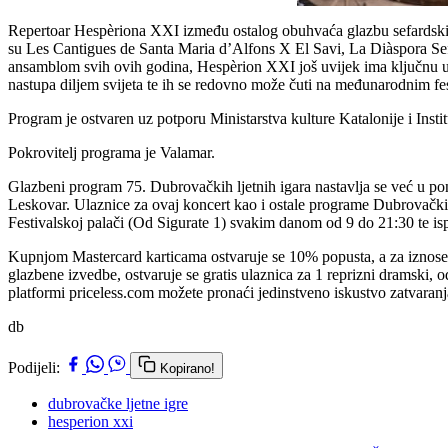
Repertoar Hespèriona XXI između ostalog obuhvaća glazbu sefardskih 
su Les Cantigues de Santa Maria d’Alfons X El Savi, La Diàspora Sefar
ansamblom svih ovih godina, Hespèrion XXI još uvijek ima ključnu ulog
nastupa diljem svijeta te ih se redovno može čuti na međunarodnim fe
Program je ostvaren uz potporu Ministarstva kulture Katalonije i Inst
Pokrovitelj programa je Valamar.
Glazbeni program 75. Dubrovačkih ljetnih igara nastavlja se već u p
Leskovar. Ulaznice za ovaj koncert kao i ostale programe Dubrovačkih 
Festivalskoj palači (Od Sigurate 1) svakim danom od 9 do 21:30 te is
Kupnjom Mastercard karticama ostvaruje se 10% popusta, a za iznose
glazbene izvedbe, ostvaruje se gratis ulaznica za 1 reprizni dramski
platformi priceless.com možete pronaći jedinstveno iskustvo zatvaranj
db
Podijeli:
Kopirano!
dubrovačke ljetne igre
hesperion xxi