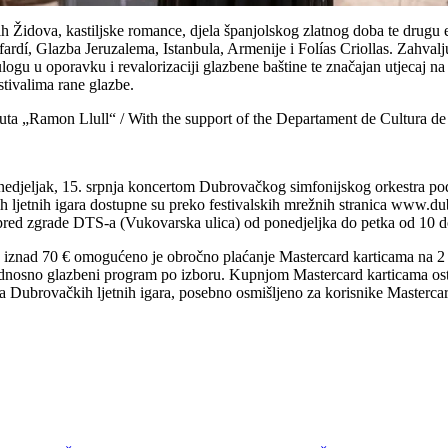
Židova, kastiljske romance, djela španjolskog zlatnog doba te drugu 
dí, Glazba Jeruzalema, Istanbula, Armenije i Folías Criollas. Zahvalju
u u oporavku i revalorizaciji glazbene baštine te značajan utjecaj na 
stivalima rane glazbe.
ituta „Ramon Llull“ / With the support of the Departament de Cultura de 
onedjeljak, 15. srpnja koncertom Dubrovačkog simfonijskog orkestra p
ljetnih igara dostupne su preko festivalskih mrežnih stranica www.dubr
pred zgrade DTS-a (Vukovarska ulica) od ponedjeljka do petka od 10 do
 iznad 70 € omogućeno je obročno plaćanje Mastercard karticama na 2 
, odnosno glazbeni program po izboru. Kupnjom Mastercard karticama os
a Dubrovačkih ljetnih igara, posebno osmišljeno za korisnike Mastercar