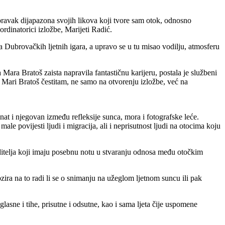
boravak dijapazona svojih likova koji tvore sam otok, odnosno
ordinatorici izložbe, Marijeti Radić.
a Dubrovačkih ljetnih igara, a upravo se u tu misao vodilju, atmosferu
a Mara Bratoš zaista napravila fantastičnu karijeru, postala je službeni
 Mari Bratoš čestitam, ne samo na otvorenju izložbe, već na
nat i njegovan između refleksije sunca, mora i fotografske leće.
le povijesti ljudi i migracija, ali i neprisutnost ljudi na otocima koju
ditelja koji imaju posebnu notu u stvaranju odnosa među otočkim
ira na to radi li se o snimanju na užeglom ljetnom suncu ili pak
lasne i tihe, prisutne i odsutne, kao i sama ljeta čije uspomene