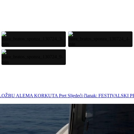
UZ IZLOŽBU ALEMA KORKUTA
Pret
Sljedeći članak: FESTIVA