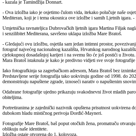
- kazala je Tamindžija Donnart.
- Ova izložba iako je osjetimo čulom vida, itekako polučuje naše osjet
Mediteran, koji je i tema okosnica ove izložbe i samih Ljetnih igara. -
Umjetnička ravnateljica Dubrovačkih ljetnih igara Martina Filjak nagl
i senzilibitet Mediterana, savršeno uklapa izložba Mare Bratoš.
- Gledajući ovu izložbu, osjetila sam jedan intimni prostor, povezivanje 
fotograf najvećeg nacionalnog kazališta, Hrvatskog narodnog kazališta
cjelokupnoj dosadašnjoj karijeri i na svemu što će još postići u životu. 
Mara Bratoš istaknula je kako je predivno vidjeti sve svoje fotografije
Iako fotografkinja sa zagrebačkom adresom, Mara Bratoš bez iznimke svo
Predstavljene serije fotografija tako uokviruju godine od 1998. do 2024
demonstriraju napuštene zgrade, iznoseći narativ o napuštenim snovima 
Odabrane fotografije ujedno prikazuju svakodnevni život mladih parov
obiteljima.
Portretiranima je zajednički nazivnik opuštena prisutnost uokvirena d
dubokom hladu mističnog perivoja Đorđić-Mayneri.
Fotografije Mare Bratoš, baš poput otočkih žena, promatraču otvaraju s
oblikuju naše identitete.
Izložba ostaje otvorena do 1. kolovoza.