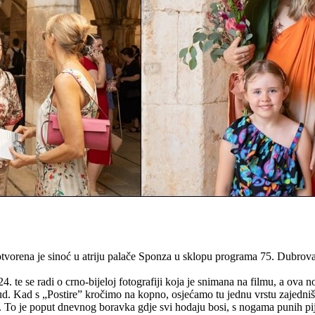
tvorena je sinoć u atriju palače Sponza u sklopu programa 75. Dubrova
4. te se radi o crno-bijeloj fotografiji koja je snimana na filmu, a ova 
. Kad s „Postire” kročimo na kopno, osjećamo tu jednu vrstu zajedništ
tva. To je poput dnevnog boravka gdje svi hodaju bosi, s nogama punih 