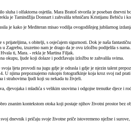
ilo sluha i olfaktorna osjetila. Mara Bratoš stvorila je poseban dnevni 
 rekla je Tamindžija Donnart i zahvalila tehničaru Kristijanu Bebiću i ko
asila je kako je Mediteran misao vodilja ovogodišnjeg jubilarnog izdanj
s prijateljima, s obitelji, s osjećajem sigurnosti. Dok je naša fantastičn
 u Zagrebu, izuzetno nam je drago da je ovu izložbu podijelila s nama.
Hvala ti, Mara. - rekla je Martina Filjak.
 na okupu, ljude koji dolaze i podržavaju izložbu te zahvalila svima.
ja ljeta provodi na jugu gdje je odrasla i gdje je njezin talent prepoz
. U njima prepoznajemo rukopis fotografkinje koja kroz svoj rad prati ma
i strahovima ljudi koji su nekada tu živjeli.
a, djevojaka i mladića s velikim snovima i odgojne trenutke djece i ro
obro znanim kontekstom otoka koji postaje njihov životni prostor bez obz
voj dnevnik i pričaju svoje životne priče istovremeno nježne i surove, g