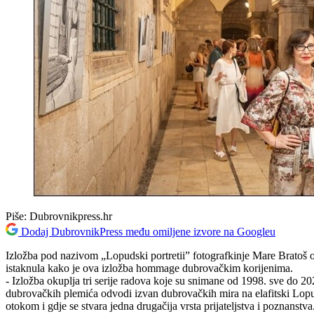
Piše:
Dubrovnikpress.hr
Dodaj DubrovnikPress među omiljene izvore na Googleu
Izložba pod nazivom „Lopudski portretii” fotografkinje Mare Bratoš o
istaknula kako je ova izložba hommage dubrovačkim korijenima.
- Izložba okuplja tri serije radova koje su snimane od 1998. sve do 202
dubrovačkih plemića odvodi izvan dubrovačkih mira na elafitski Lopud
otokom i gdje se stvara jedna drugačija vrsta prijateljstva i poznans