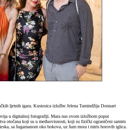
čkih ljetnih igara. Kustosica izložbe Jelena Tamindžija Donnart
novija u digitalnoj fotografiji. Mara nas ovom izložbom poput
va otočana koji su u međuovisnosti, koji su fizički ograničeni samim
pijeska, sa šugamanom oko bokova, uz šum mora i miris borovih iglica.