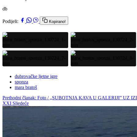
db
Podijeli:
Kopirano!
dubrovačke ljetne igre
sponza
mara bratoš
Prethodni članak: Foto / „SUBOTNJA KAVA U GALERIJI” 
XXI
Sljedeće