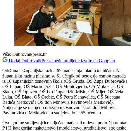
Piše:
Dubrovnikpress.hr
Dodaj DubrovnikPress među omiljene izvore na Googleu
Održana je županijska razina 67. natjecanja mladih tehničara. Na
županijsku razinu plasirao se 61 učenik od petog do osmog razreda
iz 16 županijskih osnovnih škola (OŠ Gruda, OŠ Župa Dubrovačka,
OŠ Lapad, OŠ Marin Držić, OŠ Montovjerna, OŠ Mokošica, OŠ
Slano, OŠ Opuzen, OŠ Ivo Dugandžić-Mišić, OŠ Mljet, OŠ Vela
Luka, OŠ Blato, OŠ Orebić, OŠ Petra Kanavelića, OŠ Stjepana
Radića Metković i OŠ don Mihovila Pavlinovića Metković).
Natjecanje se u srijedu održalo u Osnovnoj školi don Mihovila
Pavlinovića u Metkoviću, a sudjelovalo je 55 učenika.
Ove godine su djevojčice i dječaci natjecali u devet područja unutar
P i H kategorija: maketarstvo i modelarstvo, graditeljstvo, strojarske