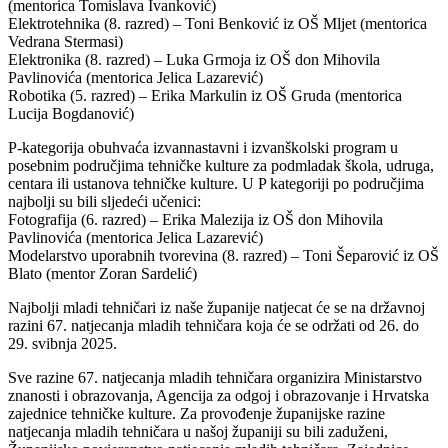
(mentorica Tomislava Ivanković)
Elektrotehnika (8. razred) – Toni Benković iz OŠ Mljet (mentorica
Vedrana Stermasi)
Elektronika (8. razred) – Luka Grmoja iz OŠ don Mihovila
Pavlinovića (mentorica Jelica Lazarević)
Robotika (5. razred) – Erika Markulin iz OŠ Gruda (mentorica
Lucija Bogdanović)
P-kategorija obuhvaća izvannastavni i izvanškolski program u
posebnim područjima tehničke kulture za podmladak škola, udruga,
centara ili ustanova tehničke kulture. U P kategoriji po područjima
najbolji su bili sljedeći učenici:
Fotografija (6. razred) – Erika Malezija iz OŠ don Mihovila
Pavlinovića (mentorica Jelica Lazarević)
Modelarstvo uporabnih tvorevina (8. razred) – Toni Šeparović iz OŠ
Blato (mentor Zoran Sardelić)
Najbolji mladi tehničari iz naše županije natjecat će se na državnoj
razini 67. natjecanja mladih tehničara koja će se održati od 26. do
29. svibnja 2025.
Sve razine 67. natjecanja mladih tehničara organizira Ministarstvo
znanosti i obrazovanja, Agencija za odgoj i obrazovanje i Hrvatska
zajednice tehničke kulture. Za provođenje županijske razine
natjecanja mladih tehničara u našoj županiji su bili zaduženi,