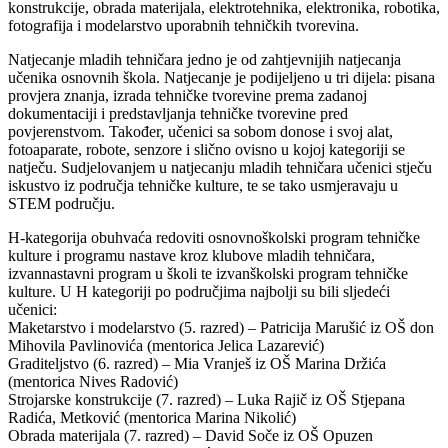
konstrukcije, obrada materijala, elektrotehnika, elektronika, robotika,
fotografija i modelarstvo uporabnih tehničkih tvorevina.
Natjecanje mladih tehničara jedno je od zahtjevnijih natjecanja
učenika osnovnih škola. Natjecanje je podijeljeno u tri dijela: pisana
provjera znanja, izrada tehničke tvorevine prema zadanoj
dokumentaciji i predstavljanja tehničke tvorevine pred
povjerenstvom. Također, učenici sa sobom donose i svoj alat,
fotoaparate, robote, senzore i slično ovisno u kojoj kategoriji se
natječu. Sudjelovanjem u natjecanju mladih tehničara učenici stječu
iskustvo iz područja tehničke kulture, te se tako usmjeravaju u
STEM području.
H-kategorija obuhvaća redoviti osnovnoškolski program tehničke
kulture i programu nastave kroz klubove mladih tehničara,
izvannastavni program u školi te izvanškolski program tehničke
kulture. U H kategoriji po područjima najbolji su bili sljedeći
učenici:
Maketarstvo i modelarstvo (5. razred) – Patricija Marušić iz OŠ don
Mihovila Pavlinovića (mentorica Jelica Lazarević)
Graditeljstvo (6. razred) – Mia Vranješ iz OŠ Marina Držića
(mentorica Nives Radović)
Strojarske konstrukcije (7. razred) – Luka Rajič iz OŠ Stjepana
Radića, Metković (mentorica Marina Nikolić)
Obrada materijala (7. razred) – David Soče iz OŠ Opuzen