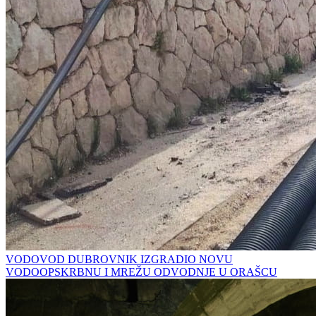
VODOVOD DUBROVNIK IZGRADIO NOVU
VODOOPSKRBNU I MREŽU ODVODNJE U ORAŠCU