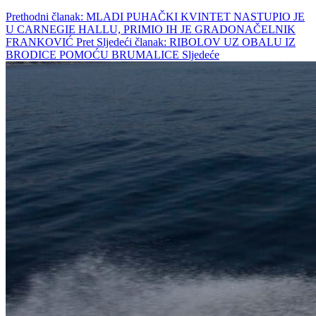
Prethodni članak: MLADI PUHAČKI KVINTET NASTUPIO JE
U CARNEGIE HALLU, PRIMIO IH JE GRADONAČELNIK
FRANKOVIĆ
Pret
Sljedeći članak: RIBOLOV UZ OBALU IZ
BRODICE POMOĆU BRUMALICE
Sljedeće