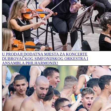
U PRODAJI DODATNA MJESTA ZA KONCERTE
DUBROVAČKOG SIMFONIJSKOG ORKESTRA I
ANSAMBLA PHILHARMONIX!