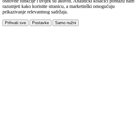
osnovne funkcije i uvijek su aktivni. Analitički kolačići pomažu nam
razumjeti kako koristite stranicu, a marketinški omogućuju
prikazivanje relevantnog sadržaja.
Prihvati sve
Postavke
Samo nužni