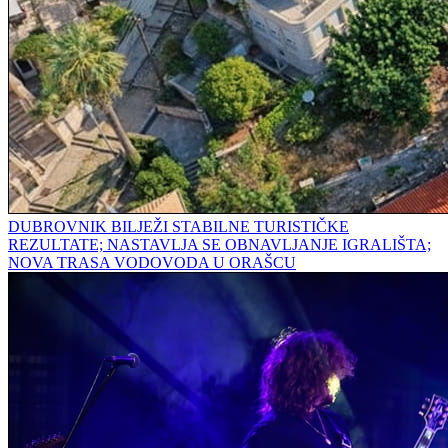
DUBROVNIK BILJEŽI STABILNE TURISTIČKE
REZULTATE; NASTAVLJA SE OBNAVLJANJE IGRALIŠTA;
NOVA TRASA VODOVODA U ORAŠCU