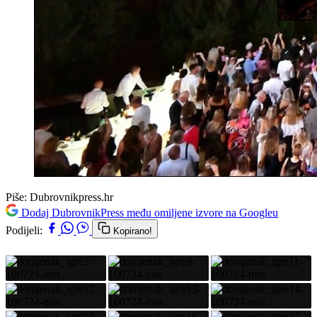
Piše:
Dubrovnikpress.hr
Dodaj DubrovnikPress među omiljene izvore na Googleu
Podijeli:
Kopirano!