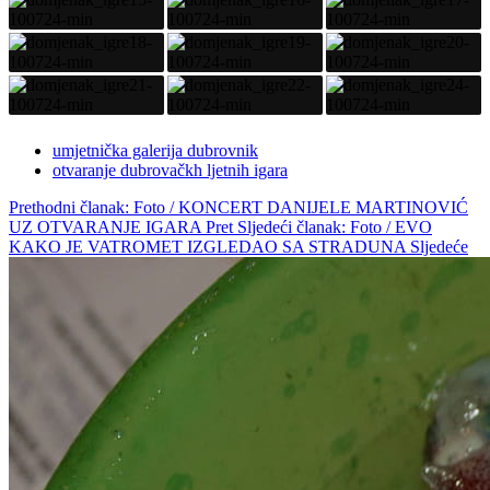
umjetnička galerija dubrovnik
otvaranje dubrovačkh ljetnih igara
Prethodni članak: Foto / KONCERT DANIJELE MARTINOVIĆ
UZ OTVARANJE IGARA
Pret
Sljedeći članak: Foto / EVO
KAKO JE VATROMET IZGLEDAO SA STRADUNA
Sljedeće