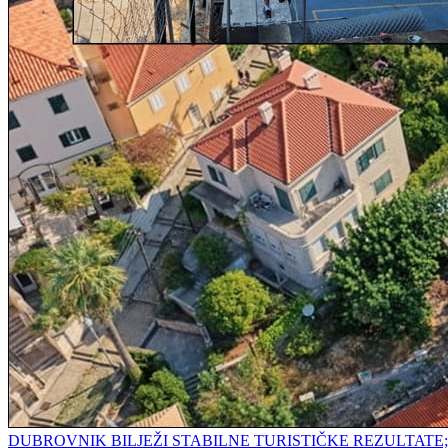
DUBROVNIK BILJEŽI STABILNE TURISTIČKE REZULTAT