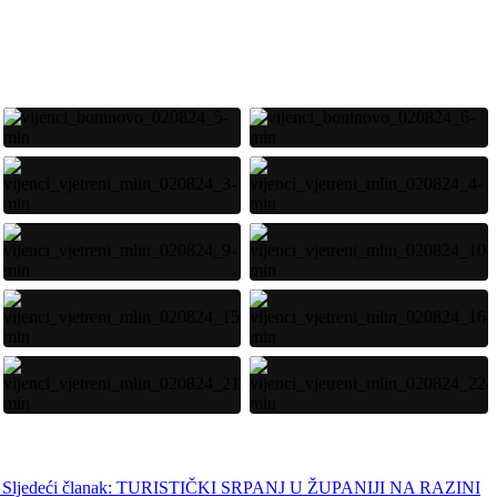
Sljedeći članak: TURISTIČKI SRPANJ U ŽUPANIJI NA RAZINI