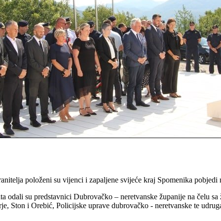
nitelja položeni su vijenci i zapaljene svijeće kraj Spomenika pobjed
 rata odali su predstavnici Dubrovačko – neretvanske županije na čel
 Ston i Orebić, Policijske uprave dubrovačko - neretvanske te udruga