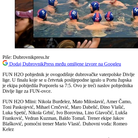
Piše:
Dubrovnikpress.hr
Dodaj DubrovnikPress među omiljene izvore na Googleu
FUN H2O pobjednik je ovogodišnje dubrovačke vaterpolske Divlje
lige. U finalu koje se u četvrtak poslijepodne igralo u Portu župska
je ekipa pobijedila Porporelu sa 7:5. Ovo je treći naslov pobjednika
Divlje lige za FUN-ovce.
FUN H2O Mlini: Nikola Burđelez, Mato Miloslavić, Amer Čamo,
Toni Paskojević, Mihael Crnčević, Maro Dabelić, Đino Vlašić,
Luka Spetić, Nikola Grbić, Ivo Borovina, Lino Glavočić, Lukša
Franković, Vedran Kuzman, Baldo Tomaš. Trener ekipe Jakov
Blašković, pomoćni trener Mario Vlasić. Duhovni vođa: Romeo
Kelez