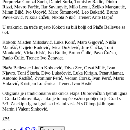
Porporela: Gorazd Surla, Daniel Surla, Tomislav Radić, Dinko
Rizzi, Mavro Farčić, Ilar Savinović, Milo Leoni, Željko Margaretić,
Miran Bilić, Ivo Ucović, Maro Šimunović, Leo Bakarić, Bruno
Pavleković, Nikola Čižek, Nikola Nikić. Trener: Ante Đapić
U utakmici za treće mjesto Kokoti su bili bolji od Plaže Bellevue sa
6:4.
Kokoti: Mladen Miloslavić, Luka Kolić, Maro Gigović, Nikša
Matušić, Cvijeto Radović, Ivica Duždević, Jure Čučka, Toni
Monković, Vicko Kisić, Ivo Brailo, Bruno Čulić, Pavo Čučka,
Paulo Čulić. Trener: Ivo Žeravica
Plaža Bellevue: Lindo Koboević, Đivo Zec, Orsat Milić, Ivan
Njavro, Toni Škurla, Đivo Lukačević, Luka Kirigin, Petar Alamat,
Antonio Radišić, Zvonimir Perić, Vedran Čorak, Ivan Perić, Mario
Vuković, Kristijan Lončarica. Trener: Ivan Hrstić
Odigrana je i tradicionalna utakmica ekipa Dubrovačkih ljetnih igara
i Grada Dubrovnika, a ako je to uopće važno pobijedio je Grad s
5:3. Za ekipu Igara igrali su i zlatni veslači s Olimpijskih igara
Martin i Valent Sinković.
JPA