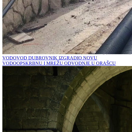
VODOVOD DUBROVNIK IZGRADIO NOVU
VODOOPSKRBNU I MREŽU ODVODNJE U ORAŠCU