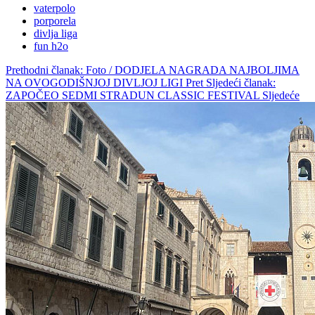
vaterpolo
porporela
divlja liga
fun h2o
Prethodni članak: Foto / DODJELA NAGRADA NAJBOLJIMA
NA OVOGODIŠNJOJ DIVLJOJ LIGI
Pret
Sljedeći članak:
ZAPOČEO SEDMI STRADUN CLASSIC FESTIVAL
Sljedeće