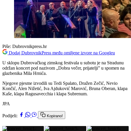
Piše:
Dubrovnikpress.hr
Dodaj DubrovnikPress među omiljene izvore na Googleu
U sklopu Dubrovačkog zimskog festivala u subotu je na Stradunu
održan koncert pod nazivom „Dobra večer, prijatelji” u spomen na
glazbenika Mila Hrnića.
Njegove pjesme izvodili su Tedi Spalato, Dražen Zečić, Nevio
Končić, Alen Nižetić, Iva Ajduković Marović, Bruna Oberan, klapa
Kaše, klapa Ragusavecchia i klapa Subrenum.
JPA
Podijeli:
Kopirano!