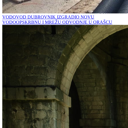
VODOVOD DUBROVNIK IZGRADIO NOVU
VODOOPSKRBNU I MREŽU ODVODNJE U ORAŠCU