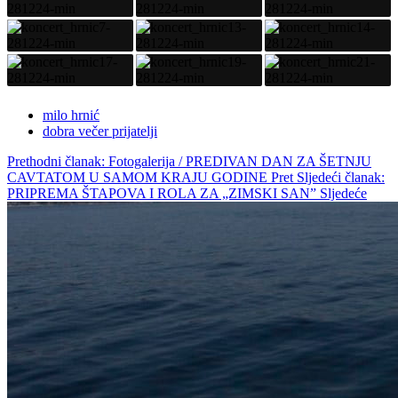
milo hrnić
dobra večer prijatelji
Prethodni članak: Fotogalerija / PREDIVAN DAN ZA ŠETNJU
CAVTATOM U SAMOM KRAJU GODINE
Pret
Sljedeći članak:
PRIPREMA ŠTAPOVA I ROLA ZA „ZIMSKI SAN”
Sljedeće