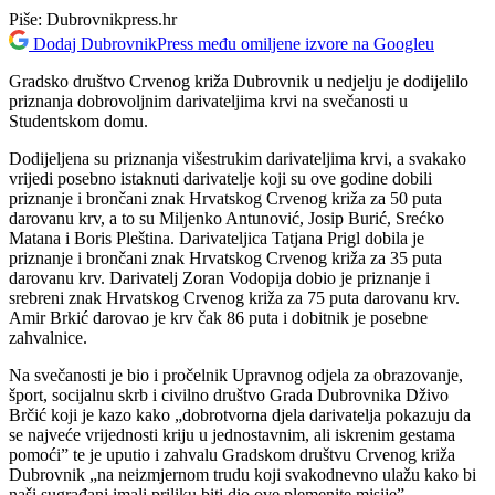
Piše:
Dubrovnikpress.hr
Dodaj DubrovnikPress među omiljene izvore na Googleu
Gradsko društvo Crvenog križa Dubrovnik u nedjelju je dodijelilo
priznanja dobrovoljnim darivateljima krvi na svečanosti u
Studentskom domu.
Dodijeljena su priznanja višestrukim darivateljima krvi, a svakako
vrijedi posebno istaknuti darivatelje koji su ove godine dobili
priznanje i brončani znak Hrvatskog Crvenog križa za 50 puta
darovanu krv, a to su Miljenko Antunović, Josip Burić, Srećko
Matana i Boris Pleština. Darivateljica Tatjana Prigl dobila je
priznanje i brončani znak Hrvatskog Crvenog križa za 35 puta
darovanu krv. Darivatelj Zoran Vodopija dobio je priznanje i
srebreni znak Hrvatskog Crvenog križa za 75 puta darovanu krv.
Amir Brkić darovao je krv čak 86 puta i dobitnik je posebne
zahvalnice.
Na svečanosti je bio i pročelnik Upravnog odjela za obrazovanje,
šport, socijalnu skrb i civilno društvo Grada Dubrovnika Dživo
Brčić koji je kazo kako „dobrotvorna djela darivatelja pokazuju da
se najveće vrijednosti kriju u jednostavnim, ali iskrenim gestama
pomoći” te je uputio i zahvalu Gradskom društvu Crvenog križa
Dubrovnik „na neizmjernom trudu koji svakodnevno ulažu kako bi
naši sugrađani imali priliku biti dio ove plemenite misije”.