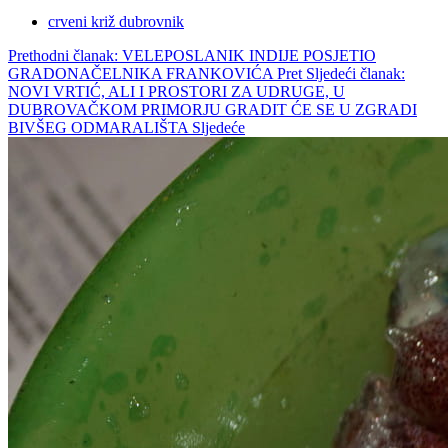
crveni križ dubrovnik
Prethodni članak: VELEPOSLANIK INDIJE POSJETIO
GRADONAČELNIKA FRANKOVIĆA
Pret
Sljedeći članak:
NOVI VRTIĆ, ALI I PROSTORI ZA UDRUGE, U
DUBROVAČKOM PRIMORJU GRADIT ĆE SE U ZGRADI
BIVŠEG ODMARALIŠTA
Sljedeće