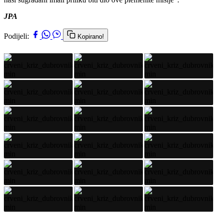
JPA
Podijeli:
Kopirano!