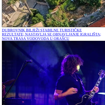
DUBROVNIK BILJEŽI STABILNE TURISTIČKE
REZULTATE; NASTAVLJA SE OBNAVLJANJE IGRALIŠTA;
NOVA TRASA VODOVODA U ORAŠCU