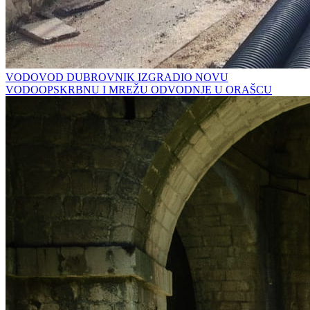
VODOVOD DUBROVNIK IZGRADIO NOVU
VODOOPSKRBNU I MREŽU ODVODNJE U ORAŠCU