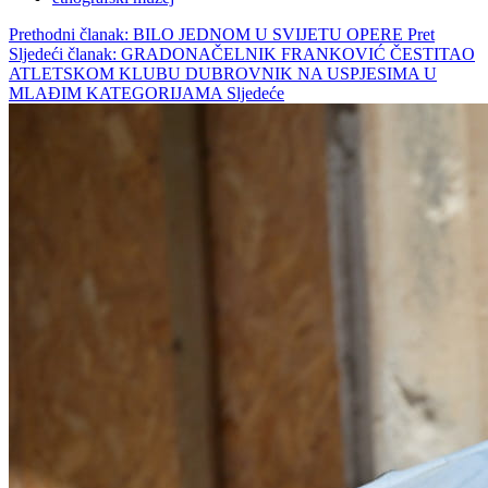
Prethodni članak: BILO JEDNOM U SVIJETU OPERE
Pret
Sljedeći članak: GRADONAČELNIK FRANKOVIĆ ČESTITAO
ATLETSKOM KLUBU DUBROVNIK NA USPJESIMA U
MLAĐIM KATEGORIJAMA
Sljedeće