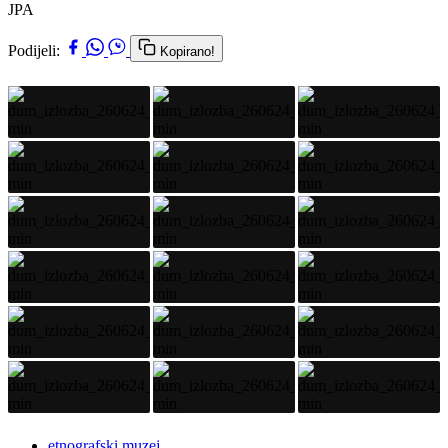
JPA
Podijeli:
Kopirano!
etnografski muzej