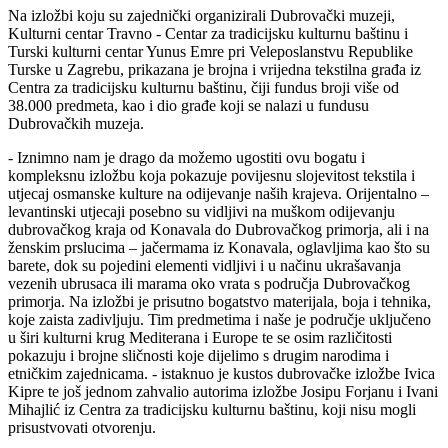
Na izložbi koju su zajednički organizirali Dubrovački muzeji,
Kulturni centar Travno - Centar za tradicijsku kulturnu baštinu i
Turski kulturni centar Yunus Emre pri Veleposlanstvu Republike
Turske u Zagrebu, prikazana je brojna i vrijedna tekstilna građa iz
Centra za tradicijsku kulturnu baštinu, čiji fundus broji više od
38.000 predmeta, kao i dio građe koji se nalazi u fundusu
Dubrovačkih muzeja.
- Iznimno nam je drago da možemo ugostiti ovu bogatu i
kompleksnu izložbu koja pokazuje povijesnu slojevitost tekstila i
utjecaj osmanske kulture na odijevanje naših krajeva. Orijentalno –
levantinski utjecaji posebno su vidljivi na muškom odijevanju
dubrovačkog kraja od Konavala do Dubrovačkog primorja, ali i na
ženskim prslucima – jačermama iz Konavala, oglavljima kao što su
barete, dok su pojedini elementi vidljivi i u načinu ukrašavanja
vezenih ubrusaca ili marama oko vrata s područja Dubrovačkog
primorja. Na izložbi je prisutno bogatstvo materijala, boja i tehnika,
koje zaista zadivljuju. Tim predmetima i naše je područje uključeno
u širi kulturni krug Mediterana i Europe te se osim različitosti
pokazuju i brojne sličnosti koje dijelimo s drugim narodima i
etničkim zajednicama. - istaknuo je kustos dubrovačke izložbe Ivica
Kipre te još jednom zahvalio autorima izložbe Josipu Forjanu i Ivani
Mihajlić iz Centra za tradicijsku kulturnu baštinu, koji nisu mogli
prisustvovati otvorenju.