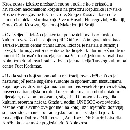
Kroz postav izložbe predstavljene su i nošnje koje pripadaju
hrvatskom nacionalnom korpusu na prostoru Republike Hrvatske,
Bosne i Hercegovine te Crne Gore, Srbije i Kosova, kao i one
naroda i etničkih skupina koje žive u Bosni i Hercegovini, Albaniji,
Crnoj Gori, Kosovu, Sjevernoj Makedoniji i Srbiji.
- Ova vrijedna izložba je izvrstan pokazatelj hrvatsko turskih
kulturnih veza što i nastojimo približiti hrvatskim građanima kao
Turski kulturni centar Yunus Emre. Izložba je nastala u suradnji
našeg kulturnog centra i Centra za tradicijsku kulturnu baštinu te uz
pomoć Dubrovačkih muzeja, kojima želim još jednom zahvaliti na
iznimnom doprinosu i radu. - dodao je ravnatelja Turskog kulturnog
centra Fuat Korkmaz.
- Hvala svima koji su pomogli u realizaciji ove izložbe. Ovo je
nastavak još jedne uspješne suradnje sa spomenutim institucijama
koja traje već duži niz godina. Iznimno nas veseli što je ova izložba,
posvećena tradicijskom ruhu koje se oblikovalo pod orijentalnim
utjecajem, na svom putovanju, stigla i u Dubrovnik i obogatila
kulturni program našega Grada u godini UNESCO-ove svjetske
baštine koju slavimo ove godine i na kojoj, uz umjetnički doživljaj,
se može štošta naučiti o tradicijskoj kulturi. - zaključila je v.d.
ravnateljice Dubrovačkih muzeja, Ana Kaznačić Skurić i otvorila
izložbu koja se može pogledati do 8. kolovoza.