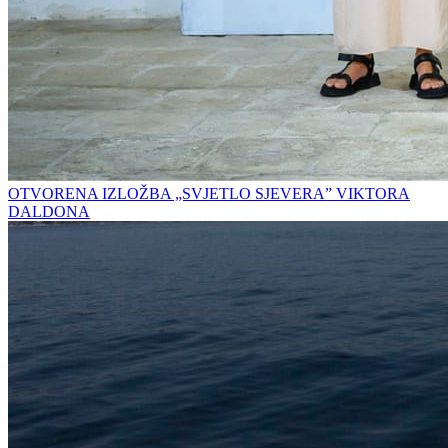
OTVORENA IZLOŽBA „SVJETLO SJEVERA” VIKTORA
DALDONA