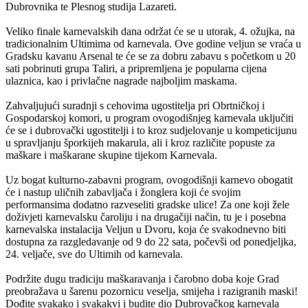
Dubrovnika te Plesnog studija Lazareti.
Veliko finale karnevalskih dana održat će se u utorak, 4. ožujka, na
tradicionalnim Ultimima od karnevala. Ove godine veljun se vraća u
Gradsku kavanu Arsenal te će se za dobru zabavu s početkom u 20
sati pobrinuti grupa Taliri, a pripremljena je popularna cijena
ulaznica, kao i privlačne nagrade najboljim maskama.
Zahvaljujući suradnji s cehovima ugostitelja pri Obrtničkoj i
Gospodarskoj komori, u program ovogodišnjeg karnevala uključiti
će se i dubrovački ugostitelji i to kroz sudjelovanje u kompeticijunu
u spravljanju šporkijeh makarula, ali i kroz različite popuste za
maškare i maškarane skupine tijekom Karnevala.
Uz bogat kulturno-zabavni program, ovogodišnji karnevo obogatit
će i nastup uličnih zabavljača i žonglera koji će svojim
performansima dodatno razveseliti gradske ulice! Za one koji žele
doživjeti karnevalsku čaroliju i na drugačiji način, tu je i posebna
karnevalska instalacija Veljun u Dvoru, koja će svakodnevno biti
dostupna za razgledavanje od 9 do 22 sata, počevši od ponedjeljka,
24. veljače, sve do Ultimih od karnevala.
Podržite dugu tradiciju maškaravanja i čarobno doba koje Grad
preobražava u šarenu pozornicu veselja, smijeha i razigranih maski!
Dođite svakako i svakakvi i budite dio Dubrovačkog karnevala