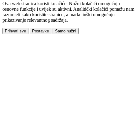
Ova web stranica koristi kolačiće. Nužni kolačići omogućuju
osnovne funkcije i uvijek su aktivni. Analitički kolačići pomažu nam
razumjeti kako koristite stranicu, a marketinški omogućuju
prikazivanje relevantnog sadržaja.
Prihvati sve
Postavke
Samo nužni