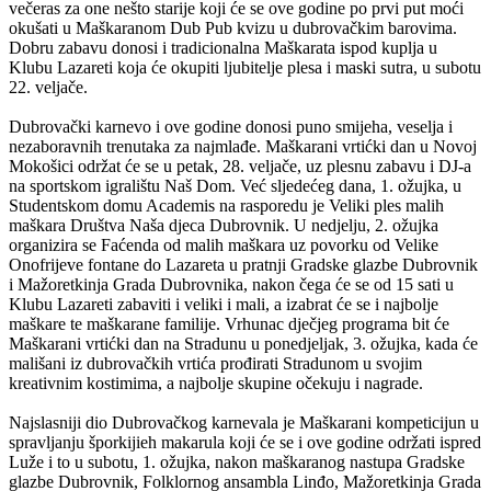
večeras za one nešto starije koji će se ove godine po prvi put moći
okušati u Maškaranom Dub Pub kvizu u dubrovačkim barovima.
Dobru zabavu donosi i tradicionalna Maškarata ispod kuplja u
Klubu Lazareti koja će okupiti ljubitelje plesa i maski sutra, u subotu
22. veljače.
Dubrovački karnevo i ove godine donosi puno smijeha, veselja i
nezaboravnih trenutaka za najmlađe. Maškarani vrtićki dan u Novoj
Mokošici održat će se u petak, 28. veljače, uz plesnu zabavu i DJ-a
na sportskom igralištu Naš Dom. Već sljedećeg dana, 1. ožujka, u
Studentskom domu Academis na rasporedu je Veliki ples malih
maškara Društva Naša djeca Dubrovnik. U nedjelju, 2. ožujka
organizira se Faćenda od malih maškara uz povorku od Velike
Onofrijeve fontane do Lazareta u pratnji Gradske glazbe Dubrovnik
i Mažoretkinja Grada Dubrovnika, nakon čega će se od 15 sati u
Klubu Lazareti zabaviti i veliki i mali, a izabrat će se i najbolje
maškare te maškarane familije. Vrhunac dječjeg programa bit će
Maškarani vrtićki dan na Stradunu u ponedjeljak, 3. ožujka, kada će
mališani iz dubrovačkih vrtića prođirati Stradunom u svojim
kreativnim kostimima, a najbolje skupine očekuju i nagrade.
Najslasniji dio Dubrovačkog karnevala je Maškarani kompeticijun u
spravljanju šporkijieh makarula koji će se i ove godine održati ispred
Luže i to u subotu, 1. ožujka, nakon maškaranog nastupa Gradske
glazbe Dubrovnik, Folklornog ansambla Linđo, Mažoretkinja Grada