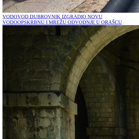
VODOVOD DUBROVNIK IZGRADIO NOVU
VODOOPSKRBNU I MREŽU ODVODNJE U ORAŠCU