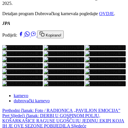
2025.
Detaljan program Dubrovačkog karnevala pogledajte
OVDJE
.
JPA
Podijeli:
Kopirano!
karnevo
dubrovački karnevo
Prethodni članak: Foto / RADIONICA „PAVILJON EMOCIJA”
Pret
Sljedeći članak: DERBI U GOSPINOM POLJU,
KOŠARKAŠICE RAGUSE UGOŠĆUJU JEDINU EKIPI KOJA
IH JE OVE SEZONE POBIJEDILA
Sljedeće