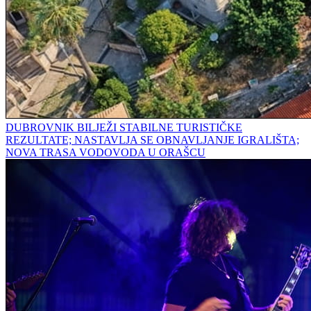
DUBROVNIK BILJEŽI STABILNE TURISTIČKE
REZULTATE; NASTAVLJA SE OBNAVLJANJE IGRALIŠTA;
NOVA TRASA VODOVODA U ORAŠCU