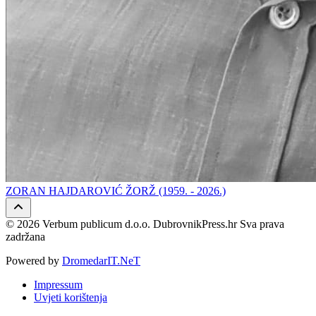
ZORAN HAJDAROVIĆ ŽORŽ (1959. - 2026.)
© 2026 Verbum publicum d.o.o. DubrovnikPress.hr Sva prava
zadržana
Powered by
DromedarIT.NeT
Impressum
Uvjeti korištenja