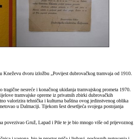
u u Kneževu dvoru izložbu
„Povijest dubrova
čkog tramvaja od 1910.
o tragi
čne nesreće i konačnog ukidanja tramvajskog prometa 1970.
dijelove tramvajske opreme iz privatnih zbirki dubrovačkih
no valorizira tehnička i kulturna baština ovog jedinstvenog oblika
prometovao u Dalmaciji. Tijekom
šest desetljeća svojega postojanja
ina povezivao Gru
ž, Lapad i Pile te je bio mnogo više od prijevoznog
nica i vagona, bio je prostor priča i ljubavi, poslovnih putovanja i