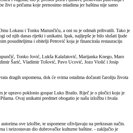
ožbe živi u pričama koje prenosimo mladima jer baština nije samo
 Dinu Lokasu i Tonku Marunčiću, a oni su je odmah prihvatili. Tako je
od njih danas rijetki i unikatni. Ipak, najljepše je bilo slušati ljude
posuditeljima i obitelji Petrović koja je financirala restauraciju
o Japunčić, Tonko Jović, Lukša Kalafatović, Marijanka Knego, Maro
dimir Šarić, Vladimir Tošović, Pavo Ucović, Jozo Violić i Josip
rata dragih uspomena, dok će svima ostalima dočarati čaroliju života
 nam je upravo poklonio gospar Luko Brailo. Riječ je o pločici koju je
Pilama. Ovaj unikatni predmet obogatio je našu izložbu i hvala
ći autorima ove izložbe, te uspomene oživljavaju na prekrasan način.
 i neizostavan dio dubrovačke kulturne baštine. - zaključio je