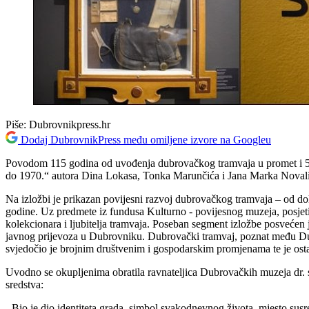
Piše:
Dubrovnikpress.hr
Dodaj DubrovnikPress među omiljene izvore na Googleu
Povodom 115 godina od uvođenja dubrovačkog tramvaja u promet i 55
do 1970.“ autora Dina Lokasa, Tonka Marunčića i Jana Marka Novali
Na izložbi je prikazan povijesni razvoj dubrovačkog tramvaja
– od do
godine. Uz predmete iz fundusa Kulturno - povijesnog muzeja, posjetit
kolekcionara i ljubitelja tramvaja. Poseban segment izložbe posvećen 
javnog prijevoza u Dubrovniku. Dubrovački tramvaj, poznat među 
svjedočio je brojnim društvenim i gospodarskim promjenama te je osta
Uvodno se okupljenima obratila ravnateljica Dubrovačkih muzeja dr. 
sredstva:
- Bio je dio identiteta grada, simbol svakodnevnog života, mjesto susr