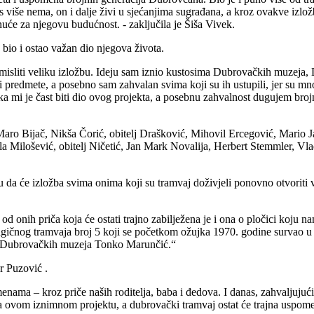
as više nema, on i dalje živi u sjećanjima sugrađana, a kroz ovakve izl
uće za njegovu budućnost. - zaključila je Šiša Vivek.
 bio i ostao važan dio njegova života.
misliti veliku izložbu. Ideju sam iznio kustosima Dubrovačkih muzeja,
predmete, a posebno sam zahvalan svima koji su ih ustupili, jer su mnogi 
i je čast biti dio ovog projekta, a posebnu zahvalnost dugujem brojnim 
, Maro Bijač, Nikša Čorić, obitelj Drašković, Mihovil Ercegović, Mari
a Milošević, obitelj Ničetić, Jan Mark Novalija, Herbert Stemmler, Vla
da će izložba svima onima koji su tramvaj doživjeli ponovno otvoriti v
a od onih priča koja će ostati trajno zabilježena je i ona o pločici koju
agičnog tramvaja broj 5 koji se početkom ožujka 1970. godine survao u 
os Dubrovačkih muzeja Tonko Marunčić.“
r Puzović .
pomenama
– kroz pri
če naših roditelja, baba i đedova. I danas, zahvaljuju
ovom iznimnom projektu, a dubrovački tramvaj ostat će trajna uspomena