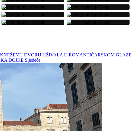
LIKA U KNEŽEVU DVORU UŽIVALA U ROMANTIČARSKOM GL
RAKA DOJKE
Sljedeće