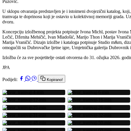
Puzović.
U sklopu otvaranja predstavljen je i istoimeni dvojezični katalog, koj
tramvaja te doprinosu koji je ostavio u kolektivnoj memoriji grada. U
dvoru.
Koncepciju izložbenog projekta potpisuje Ivona Michl, postav Ivona 
Lečić, Dženita Mehičić, Ivan Mladošić, Marijo Thon i Marija Vraničić
Marija Vraničić. Dizajn izložbe i kataloga potpisuje Studio m&m, di
omogućili su Dubrovačke ljetne igre, Umjetnička galerija Dubrovnik i
Izložba će za sve posjetitelje ostati otvorena do 31. ožujka 2026. godi
JPA
Podijeli:
Kopirano!