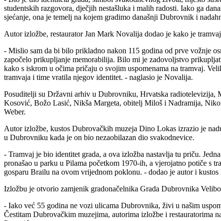
studentskih razgovora, dječjih nestašluka i malih radosti. Iako ga dan
sjećanje, ona je temelj na kojem gradimo današnji Dubrovnik i nadahn
Autor izložbe, restaurator Jan Mark Novalija dodao je kako je tramvaj
- Mislio sam da bi bilo prikladno nakon 115 godina od prve vožnje os
započelo prikupljanje memorabilija. Bilo mi je zadovoljstvo prikupljati 
kako s iskrom u očima pričaju o svojim uspomenama na tramvaj. Velika m
tramvaja i time vratila njegov identitet. - naglasio je Novalija.
Posuditelji su Državni arhiv u Dubrovniku, Hrvatska radiotelevizija
Kosović, Božo Lasić, Nikša Margeta, obitelj Miloš i Nadramija, Nikol
Weber.
Autor izložbe, kustos Dubrovačkih muzeja Dino Lokas izrazio je nadu 
u Dubrovniku kada je on bio nezaobilazan dio svakodnevice.
- Tramvaj je bio identitet grada, a ova izložba nastavlja tu priču. Jedn
pronašao u parku u Pilama početkom 1970-ih, a vjerojatno potiče s tr
gosparu Brailu na ovom vrijednom poklonu. - dodao je autor i kust
Izložbu je otvorio zamjenik gradonačelnika Grada Dubrovnika Velibo
- Iako već 55 godina ne vozi ulicama Dubrovnika, živi u našim us
Čestitam Dubrovačkim muzejima, autorima izložbe i restauratorima na 