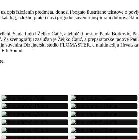
i, uz opis izloženih predmeta, donosi i bogato ilustrirane tekstove o p
z katalog, izložbu prate i novi prigodni suveniri inspirirani dubrovač
Michl, Sanja Pujo i Željko Ćatić, a tehnički postav: Paula Borković, 
. Za scenografiju zaslužan je Željko Ćatić, a preparatorske radove Paul
zajn suvenira Dizajnerski studio FLOMASTER, a multimediju Hrvatska ra
 Fifi Sound.
ne.