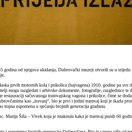
 godina od njegova ukidanja, Dubrovački muzeji otvorili su u srijed
je.
laska prvih motornih kola i prikolica (bajvagena) 1910. godine pa sve d
elji mogu razgledati i arhivske dokumente, fotografije, razglednice te 
je restauraciji sačuvanoga tramvajskog vagona i prikolice, čime se dodat
Dubrovčanima kao
„travanj“, bio je prvi i jedini tramvaj koji je ikada 
o trajna uspomena u sjećanju brojnih generacija građana.
sc. Marija Šiša
– Vivek koja je istaknula kako je tramvaj punih 60 god
eta i uspomena brojnih generacija Dubrovčana. Bio je i puno više od trač