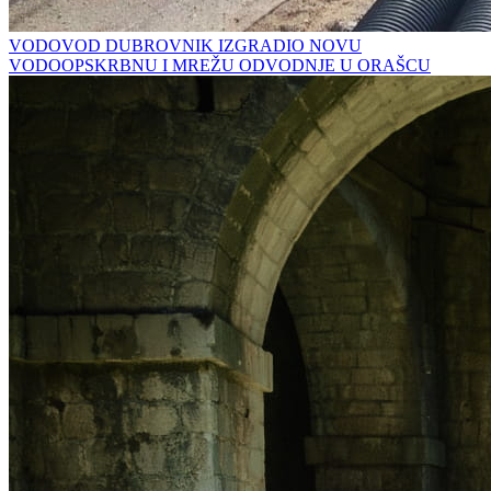
VODOVOD DUBROVNIK IZGRADIO NOVU
VODOOPSKRBNU I MREŽU ODVODNJE U ORAŠCU