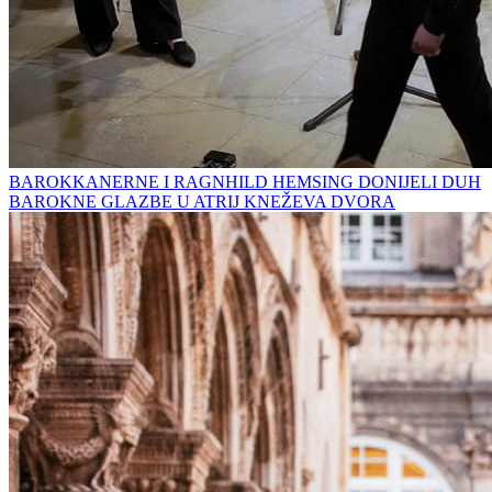
BAROKKANERNE I RAGNHILD HEMSING DONIJELI DUH
BAROKNE GLAZBE U ATRIJ KNEŽEVA DVORA