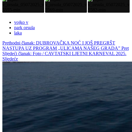
vojko v
park orsula
laka
Prethodni članak: DUBROVAČKA NOĆ I JOŠ PREGRŠT
NASTUPA UZ PROGRAM „ULICAMA NAŠEG GRADA”
Pret
Sljedeći članak: Foto / CAVTATSKI LJETNI KARNEVAL 2025.
Sljedeće