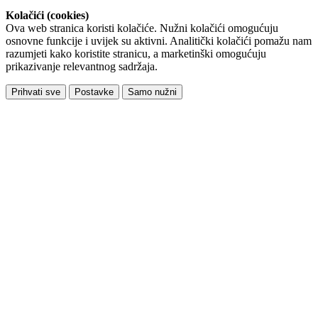
Kolačići (cookies)
Ova web stranica koristi kolačiće. Nužni kolačići omogućuju
osnovne funkcije i uvijek su aktivni. Analitički kolačići pomažu nam
razumjeti kako koristite stranicu, a marketinški omogućuju
prikazivanje relevantnog sadržaja.
Prihvati sve
Postavke
Samo nužni