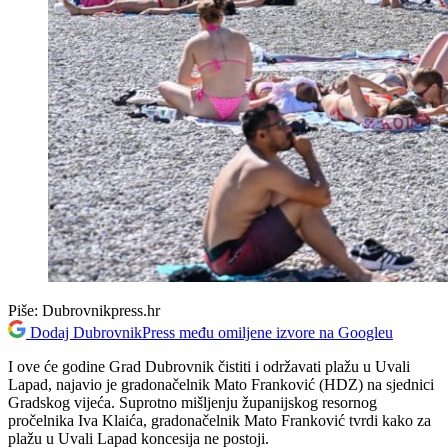
Piše:
Dubrovnikpress.hr
Dodaj DubrovnikPress među omiljene izvore na Googleu
I ove će godine Grad Dubrovnik čistiti i održavati plažu u Uvali
Lapad, najavio je gradonačelnik Mato Franković (HDZ) na sjednici
Gradskog vijeća. Suprotno mišljenju županijskog resornog
pročelnika Iva Klaića, gradonačelnik Mato Franković tvrdi kako za
plažu u Uvali Lapad koncesija ne postoji.