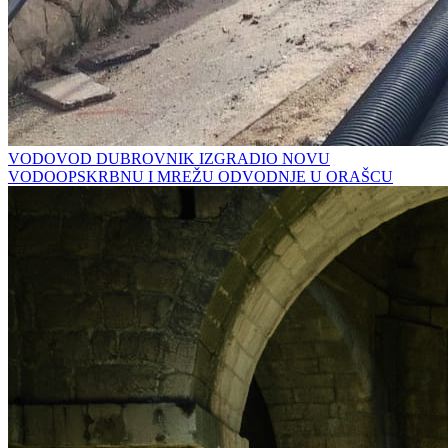
VODOVOD DUBROVNIK IZGRADIO NOVU
VODOOPSKRBNU I MREŽU ODVODNJE U ORAŠCU