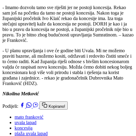
- Imamo dozvolu tamo sve riješiti jer ne postoji koncesija. Rekao
sam još na početku da tamo ne postoji koncesija. Nakon toga je
županijski pročelnik Ivo Klaić rekao da koncesije ima. Iza toga
stečajni upravitelj kaže da koncesija ne postoji. DORH je kao i ja
bio u pravu da koncesija ne postoji, a županijski pročelnik nije bio u
pravu. To je bitno zbog budućnosti upravljanja Sumratinom. – kazao
je Franković.
- U planu upravljanja i ove će godine biti Uvala. Mi ne možemo
praviti bazene, ali možemo kositi, održavati i redovito čistiti smeće i
to ćemo raditi. Kad županija riješi odnose s bivšim koncesionarom
valjda će raspisati novu koncesiju. Možda ćemo dobiti nekog boljeg
koncesionara koji više voli prirodu i stabla i rješenja na korist
građana i zajednice. - rekao je gradonačelnik Dubrovnika Mato
Franković (HDZ).
Nikolina Metković
Podijeli:
Kopirano!
mato franković
uvala lapad
koncesija
plaža uvala lapad