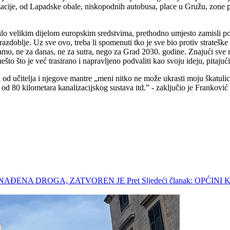
alizacije, od Lapadske obale, niskopodnih autobusa, place u Gružu, zo
iralo velikim dijelom europskim sredstvima, prethodno umjesto zamisli p
razdoblje. Uz sve ovo, treba li spomenuti tko je sve bio protiv strate
o, ne za danas, ne za sutra, nego za Grad 2030. godine. Znajući sve n
to što je već trasirano i napravljeno podvaliti kao svoju ideju, pitajuć
 učitelja i njegove mantre „meni nitko ne može ukrasti moju škatulicu 
 od 80 kilometara kanalizacijskog sustava itd.” - zaključio je Frankovi
PRONAĐENA DROGA, ZATVOREN JE
Pret
Sljedeći članak: OP