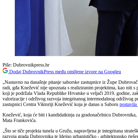
Piše:
Dubrovnikpress.hr
Dodaj DubrovnikPress među omiljene izvore na Googleu
„Nastavno na današnje pitanje saborske zastupnice iz Župe Dubrovačke
radi, gđa Knežević nije upoznata s realiziranim projektima, kao niti s
koji je podržala Vlada Republike Hrvatske u veljači 2019. godine, za
valorizacije i održivog razvoja integriranog intermodalnog održivog 
zastupnici Centra Viktoriji Knežević koja je danas u Saboru
postavila
Knežević, koja će biti i kandidatkinja za gradonačelnicu Dubrovnika, 
Mata Frankovića.
„Što se tiče projekta tunela u Gružu, napravljena je integrirana stra
razvoja grada Dubrovnika te Idejno urbanističko - arhitektonsko rješen