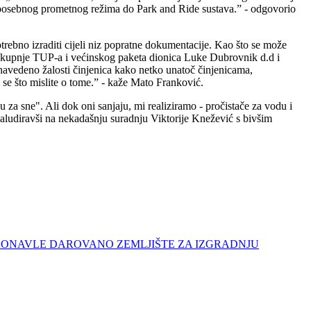
ne posebnog prometnog režima do Park and Ride sustava.” - odgovorio
otrebno izraditi cijeli niz popratne dokumentacije. Kao što se može
ške kupnje TUP-a i većinskog paketa dionica Luke Dubrovnik d.d i
avedeno žalosti činjenica kako netko unatoč činjenicama,
i se što mislite o tome.” - kaže Mato Franković.
za sne". Ali dok oni sanjaju, mi realiziramo - pročistače za vodu i
ć aludiravši na nekadašnju suradnju Viktorije Knežević s bivšim
ĆINI KONAVLE DAROVANO ZEMLJIŠTE ZA IZGRADNJU