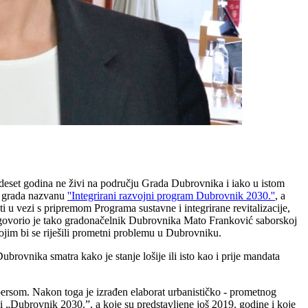
 deset godina ne živi na području Grada Dubrovnika i iako u istom
ju grada nazvanu
''Integrirani razvojni program Dubrovnik 2030.''
, a
u vezi s pripremom Programa sustavne i integrirane revitalizacije,
odgovorio je tako gradonačelnik Dubrovnika Mato Franković saborskoj
kojim bi se riješili prometni problemu u Dubrovniku.
rovnika smatra kako je stanje lošije ili isto kao i prije mandata
spersom. Nakon toga je izrađen elaborat urbanističko - prometnog
iji „Dubrovnik 2030.”, a koje su predstavljene još 2019. godine i koje