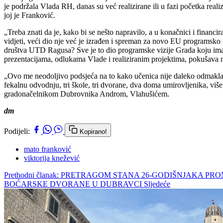
je podržala Vlada RH, danas su već realizirane ili u fazi početka re
joj je Franković.
„Treba znati da je, kako bi se nešto napravilo, a u konačnici i financ
vidjeti, veći dio nje već je izrađen i spreman za novo EU programsko 
društva UTD Ragusa? Sve je to dio programske vizije Grada koju imam
prezentacijama, odlukama Vlade i realiziranim projektima, pokušava neš
„Ovo me neodoljivo podsjeća na to kako učenica nije daleko odmakla od
fekalnu odvodnju, tri škole, tri dvorane, dva doma umirovljenika, više
gradonačelnikom Dubrovnika Androm, Vlahušićem.
dm
Podijeli:
Kopirano!
mato franković
viktorija knežević
Prethodni članak: PRETRAGOM STANA 26-GODIŠNJAKA 
BOĆARSKE DVORANE U DUBRAVCI
Sljedeće