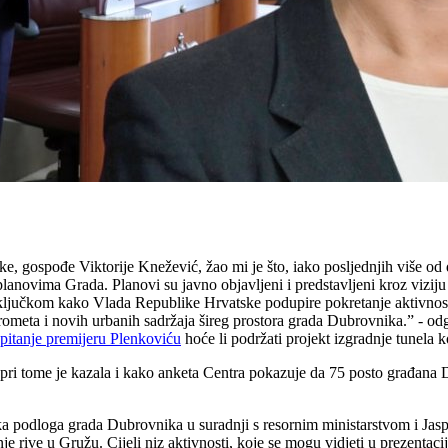
, gospođe Viktorije Knežević, žao mi je što, iako posljednjih više od
 planovima Grada. Planovi su javno objavljeni i predstavljeni kroz vizi
ključkom kako Vlada Republike Hrvatske podupire pokretanje aktivnosti 
prometa i novih urbanih sadržaja šireg prostora grada Dubrovnika.” - 
 pitanje premijeru Plenkoviću
hoće li podržati projekt izgradnje tunela 
pri tome je kazala i kako anketa Centra pokazuje da 75 posto građana Dub
teška podloga grada Dubrovnika u suradnji s resornim ministarstvom i Ja
je rive u Gružu. Cijeli niz aktivnosti, koje se mogu vidjeti u prezentac