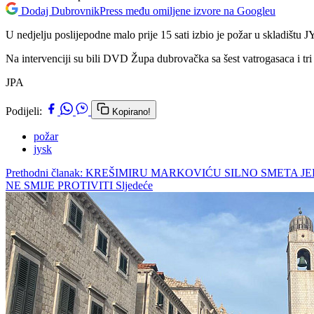
Dodaj DubrovnikPress među omiljene izvore na Googleu
U nedjelju poslijepodne malo prije 15 sati izbio je požar u skladištu JY
Na intervenciji su bili DVD Župa dubrovačka sa šest vatrogasaca i tr
JPA
Podijeli:
Kopirano!
požar
jysk
Prethodni članak: KREŠIMIRU MARKOVIĆU SILNO SMETA 
NE SMIJE PROTIVITI
Sljedeće