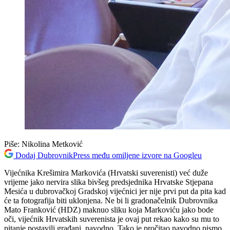
Piše:
Nikolina Metković
Dodaj DubrovnikPress među omiljene izvore na Googleu
Vijećnika Krešimira Markovića (Hrvatski suverenisti) već duže
vrijeme jako nervira slika bivšeg predsjednika Hrvatske Stjepana
Mesića u dubrovačkoj Gradskoj vijećnici jer nije prvi put da pita kad
će ta fotografija biti uklonjena. Ne bi li gradonačelnik Dubrovnika
Mato Franković (HDZ) maknuo sliku koja Markoviću jako bode
oči, vijećnik Hrvatskih suverenista je ovaj put rekao kako su mu to
pitanje postavili građani, navodno. Tako je pročitao navodno pismo