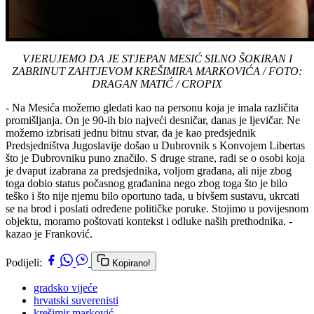
VJERUJEMO DA JE STJEPAN MESIĆ SILNO ŠOKIRAN I
ZABRINUT ZAHTJEVOM KREŠIMIRA MARKOVIĆA / FOTO:
DRAGAN MATIĆ / CROPIX
- Na Mesića možemo gledati kao na personu koja je imala različita
promišljanja. On je 90-ih bio najveći desničar, danas je ljevičar. Ne
možemo izbrisati jednu bitnu stvar, da je kao predsjednik
Predsjedništva Jugoslavije došao u Dubrovnik s Konvojem Libertas
što je Dubrovniku puno značilo. S druge strane, radi se o osobi koja
je dvaput izabrana za predsjednika, voljom građana, ali nije zbog
toga dobio status počasnog građanina nego zbog toga što je bilo
teško i što nije njemu bilo oportuno tada, u bivšem sustavu, ukrcati
se na brod i poslati određene političke poruke. Stojimo u povijesnom
objektu, moramo poštovati kontekst i odluke naših prethodnika. -
kazao je Franković.
Podijeli:
Kopirano!
gradsko vijeće
hrvatski suverenisti
krešimir marković