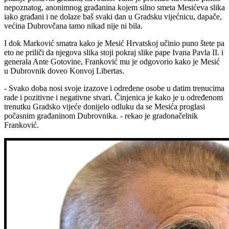
nepoznatog, anonimnog građanina kojem silno smeta Mesićeva slika
iako građani i ne dolaze baš svaki dan u Gradsku vijećnicu, dapače,
većina Dubrovčana tamo nikad nije ni bila.
I dok Marković smatra kako je Mesić Hrvatskoj učinio puno štete pa
eto ne priliči da njegova slika stoji pokraj slike pape Ivana Pavla II. i
generala Ante Gotovine, Franković mu je odgovorio kako je Mesić
u Dubrovnik doveo Konvoj Libertas.
- Svako doba nosi svoje izazove i određene osobe u datim trenucima
rade i pozitivne i negativne stvari. Činjenica je kako je u određenom
trenutku Gradsko vijeće donijelo odluku da se Mesića proglasi
počasnim građaninom Dubrovnika. - rekao je gradonačelnik
Franković.