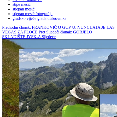
stipe mesić
stjepan mesić
stjepan mesić fotografija
gradsko vijeće grada dubrovnika
Prethodni članak: FRANKOVIĆ O GUP-U: NUNCIJATA JE LAS
VEGAS ZA PLOČE
Pret
Sljedeći članak: GORJELO
SKLADIŠTE JYSK-A
Sljedeće