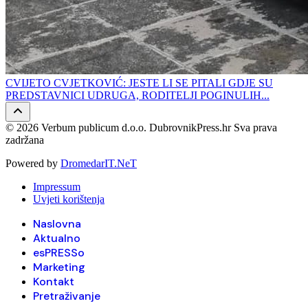
CVIJETO CVJETKOVIĆ: JESTE LI SE PITALI GDJE SU
PREDSTAVNICI UDRUGA, RODITELJI POGINULIH...
© 2026 Verbum publicum d.o.o. DubrovnikPress.hr Sva prava
zadržana
Powered by
DromedarIT.NeT
Impressum
Uvjeti korištenja
Naslovna
Aktualno
esPRESSo
Marketing
Kontakt
Pretraživanje