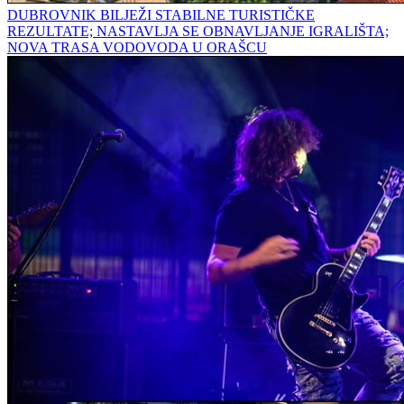
DUBROVNIK BILJEŽI STABILNE TURISTIČKE
REZULTATE; NASTAVLJA SE OBNAVLJANJE IGRALIŠTA;
NOVA TRASA VODOVODA U ORAŠCU