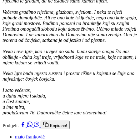
riječima te gradim, da ne ostaneš samo kamen nijem.
Večeras gradimo riječima, glazbom, svjetlom. I neka te riječi
pobude domoljublje. Ali ne ono koje isključuje, nego ono koje spaja,
koje gradi mostove. Budimo ponosni na branitelje koji su svojim
životima omogućili slobodu koju danas živimo. Učimo mlade voljeti
Domovinu. I ne zaboravimo da Domovina nije samo zemlja. Ona je
tvorena od čovjeka, satkana je od jezika i od pjesme.
Neka i ove Igre, kao i uvijek do sada, budu slavlje onoga što nas
oblikuje - duha koji traje, vrijednosti koje se ne troše, koje ne stare, i
mjere kojom se vrijedi voditi.
Neka Igre budu mjesto susreta i prostor tišine u kojemu se čuje ono
najvažnije: čovjek čovjeku.
I zato večeras,
u duhu mjere i sklada,
u čast kulture,
u ime mira,
proglašavam 76. Dubrovačke ljetne igre otvorenima!
Podijeli:
Kopirano!
mato franković