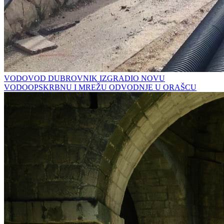
VODOVOD DUBROVNIK IZGRADIO NOVU
VODOOPSKRBNU I MREŽU ODVODNJE U ORAŠCU