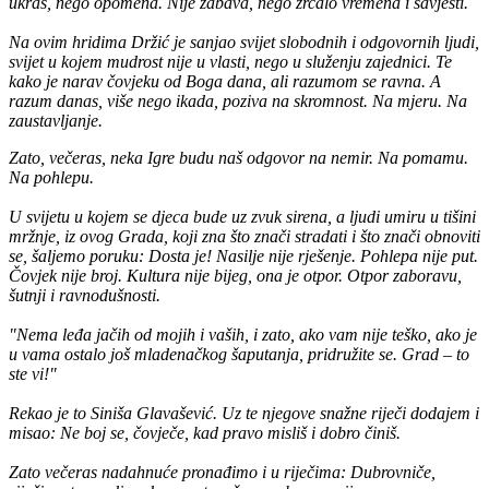
ukras, nego opomena. Nije zabava, nego zrcalo vremena i savjesti.
Na ovim hridima Držić je sanjao svijet slobodnih i odgovornih ljudi,
svijet u kojem mudrost nije u vlasti, nego u služenju zajednici. Te
kako je narav čovjeku od Boga dana, ali razumom se ravna. A
razum danas, više nego ikada, poziva na skromnost. Na mjeru. Na
zaustavljanje.
Zato, večeras, neka Igre budu naš odgovor na nemir. Na pomamu.
Na pohlepu.
U svijetu u kojem se djeca bude uz zvuk sirena, a ljudi umiru u tišini
mržnje, iz ovog Grada, koji zna što znači stradati i što znači obnoviti
se, šaljemo poruku: Dosta je! Nasilje nije rješenje. Pohlepa nije put.
Čovjek nije broj. Kultura nije bijeg, ona je otpor. Otpor zaboravu,
šutnji i ravnodušnosti.
"Nema leđa jačih od mojih i vaših, i zato, ako vam nije teško, ako je
u vama ostalo još mladenačkog šaputanja, pridružite se. Grad – to
ste vi!"
Rekao je to Siniša Glavašević. Uz te njegove snažne riječi dodajem i
misao: Ne boj se, čovječe, kad pravo misliš i dobro činiš.
Zato večeras nadahnuće pronađimo i u riječima: Dubrovniče,