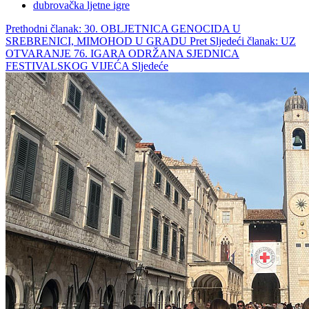
dubrovačka ljetne igre
Prethodni članak: 30. OBLJETNICA GENOCIDA U
SREBRENICI, MIMOHOD U GRADU
Pret
Sljedeći članak: UZ
OTVARANJE 76. IGARA ODRŽANA SJEDNICA
FESTIVALSKOG VIJEĆA
Sljedeće