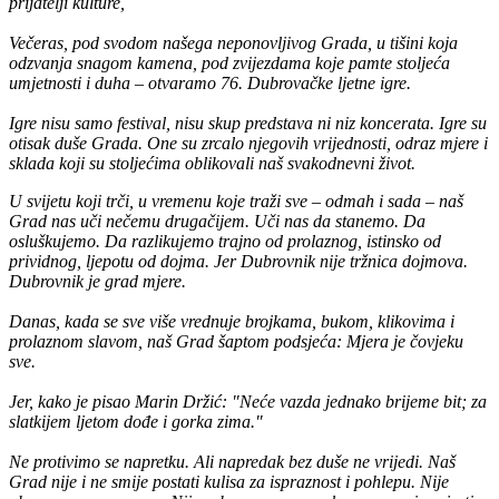
prijatelji kulture,
Večeras, pod svodom našega neponovljivog Grada, u tišini koja
odzvanja snagom kamena, pod zvijezdama koje pamte stoljeća
umjetnosti i duha – otvaramo 76. Dubrovačke ljetne igre.
Igre nisu samo festival, nisu skup predstava ni niz koncerata. Igre su
otisak duše Grada. One su zrcalo njegovih vrijednosti, odraz mjere i
sklada koji su stoljećima oblikovali naš svakodnevni život.
U svijetu koji trči, u vremenu koje traži sve – odmah i sada – naš
Grad nas uči nečemu drugačijem. Uči nas da stanemo. Da
osluškujemo. Da razlikujemo trajno od prolaznog, istinsko od
prividnog, ljepotu od dojma. Jer Dubrovnik nije tržnica dojmova.
Dubrovnik je grad mjere.
Danas, kada se sve više vrednuje brojkama, bukom, klikovima i
prolaznom slavom, naš Grad šaptom podsjeća: Mjera je čovjeku
sve.
Jer, kako je pisao Marin Držić: "Neće vazda jednako brijeme bit; za
slatkijem ljetom dođe i gorka zima."
Ne protivimo se napretku. Ali napredak bez duše ne vrijedi. Naš
Grad nije i ne smije postati kulisa za ispraznost i pohlepu. Nije