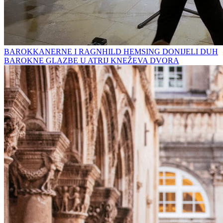
BAROKKANERNE I RAGNHILD HEMSING DONIJELI DUH
BAROKNE GLAZBE U ATRIJ KNEŽEVA DVORA