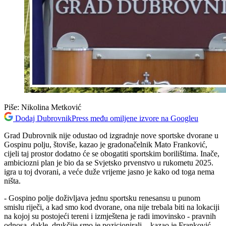
Piše:
Nikolina Metković
Dodaj DubrovnikPress među omiljene izvore na Googleu
Grad Dubrovnik nije odustao od izgradnje nove sportske dvorane u
Gospinu polju, štoviše, kazao je gradonačelnik Mato Franković,
cijeli taj prostor dodatno će se obogatiti sportskim borilištima. Inače,
ambiciozni plan je bio da se Svjetsko prvenstvo u rukometu 2025.
igra u toj dvorani, a veće duže vrijeme jasno je kako od toga nema
ništa.
- Gospino polje doživljava jednu sportsku renesansu u punom
smislu riječi, a kad smo kod dvorane, ona nije trebala biti na lokaciji
na kojoj su postojeći tereni i izmještena je radi imovinsko - pravnih
odnosa, dakle, drukčije smo je pozicionirali. - kazao je Franković,