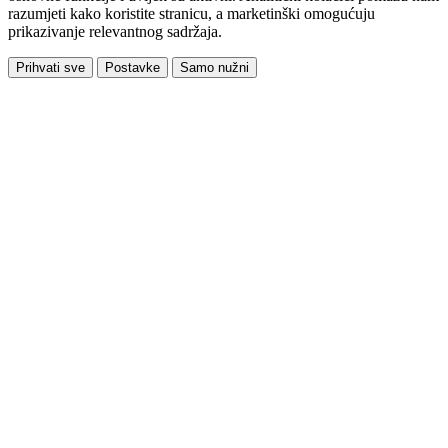
razumjeti kako koristite stranicu, a marketinški omogućuju
prikazivanje relevantnog sadržaja.
Prihvati sve
Postavke
Samo nužni