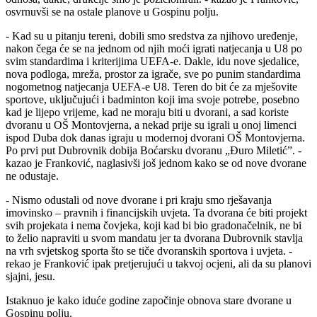
osvrnuvši se na ostale planove u Gospinu polju.
- Kad su u pitanju tereni, dobili smo sredstva za njihovo uređenje,
nakon čega će se na jednom od njih moći igrati natjecanja u U8 po
svim standardima i kriterijima UEFA-e. Dakle, idu nove sjedalice,
nova podloga, mreža, prostor za igrače, sve po punim standardima
nogometnog natjecanja UEFA-e U8. Teren do bit će za mješovite
sportove, uključujući i badminton koji ima svoje potrebe, posebno
kad je lijepo vrijeme, kad ne moraju biti u dvorani, a sad koriste
dvoranu u OŠ Montovjerna, a nekad prije su igrali u onoj limenci
ispod Duba dok danas igraju u modernoj dvorani OŠ Montovjerna.
Po prvi put Dubrovnik dobija Boćarsku dvoranu „Đuro Miletić”. -
kazao je Franković, naglasivši još jednom kako se od nove dvorane
ne odustaje.
- Nismo odustali od nove dvorane i pri kraju smo rješavanja
imovinsko – pravnih i financijskih uvjeta. Ta dvorana će biti projekt
svih projekata i nema čovjeka, koji kad bi bio gradonačelnik, ne bi
to želio napraviti u svom mandatu jer ta dvorana Dubrovnik stavlja
na vrh svjetskog sporta što se tiče dvoranskih sportova i uvjeta. -
rekao je Franković ipak pretjerujući u takvoj ocjeni, ali da su planovi
sjajni, jesu.
Istaknuo je kako iduće godine započinje obnova stare dvorane u
Gospinu polju.