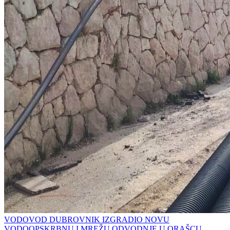
VODOVOD DUBROVNIK IZGRADIO NOVU
VODOOPSKRBNU I MREŽU ODVODNJE U ORAŠCU