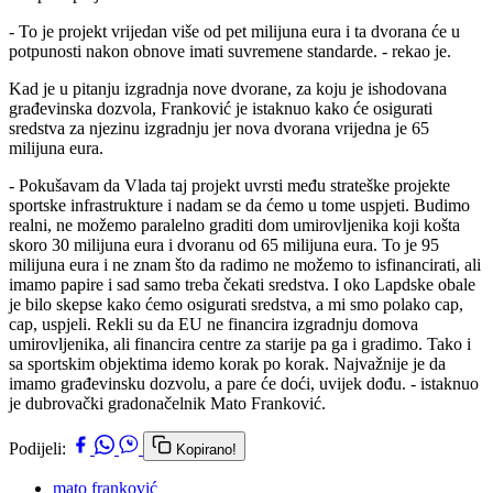
- To je projekt vrijedan više od pet milijuna eura i ta dvorana će u
potpunosti nakon obnove imati suvremene standarde. - rekao je.
Kad je u pitanju izgradnja nove dvorane, za koju je ishodovana
građevinska dozvola, Franković je istaknuo kako će osigurati
sredstva za njezinu izgradnju jer nova dvorana vrijedna je 65
milijuna eura.
- Pokušavam da Vlada taj projekt uvrsti među strateške projekte
sportske infrastrukture i nadam se da ćemo u tome uspjeti. Budimo
realni, ne možemo paralelno graditi dom umirovljenika koji košta
skoro 30 milijuna eura i dvoranu od 65 milijuna eura. To je 95
milijuna eura i ne znam što da radimo ne možemo to isfinancirati, ali
imamo papire i sad samo treba čekati sredstva. I oko Lapdske obale
je bilo skepse kako ćemo osigurati sredstva, a mi smo polako cap,
cap, uspjeli. Rekli su da EU ne financira izgradnju domova
umirovljenika, ali financira centre za starije pa ga i gradimo. Tako i
sa sportskim objektima idemo korak po korak. Najvažnije je da
imamo građevinsku dozvolu, a pare će doći, uvijek dođu. - istaknuo
je dubrovački gradonačelnik Mato Franković.
Podijeli:
Kopirano!
mato franković