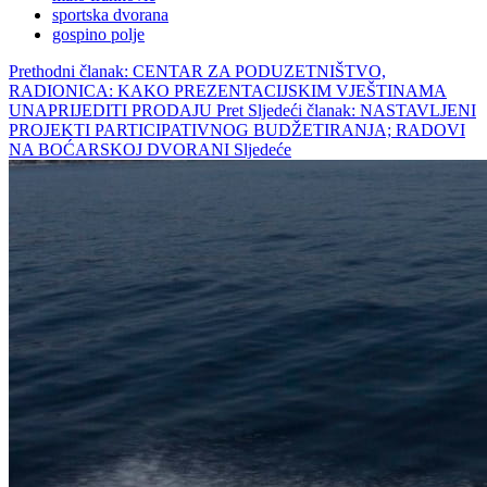
sportska dvorana
gospino polje
Prethodni članak: CENTAR ZA PODUZETNIŠTVO,
RADIONICA: KAKO PREZENTACIJSKIM VJEŠTINAMA
UNAPRIJEDITI PRODAJU
Pret
Sljedeći članak: NASTAVLJENI
PROJEKTI PARTICIPATIVNOG BUDŽETIRANJA; RADOVI
NA BOĆARSKOJ DVORANI
Sljedeće