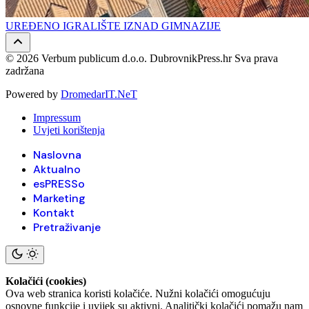
UREĐENO IGRALIŠTE IZNAD GIMNAZIJE
© 2026 Verbum publicum d.o.o. DubrovnikPress.hr Sva prava
zadržana
Powered by
DromedarIT.NeT
Impressum
Uvjeti korištenja
Naslovna
Aktualno
esPRESSo
Marketing
Kontakt
Pretraživanje
Kolačići (cookies)
Ova web stranica koristi kolačiće. Nužni kolačići omogućuju
osnovne funkcije i uvijek su aktivni. Analitički kolačići pomažu nam