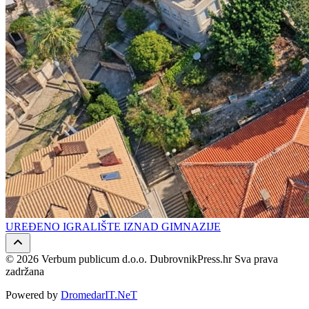
UREĐENO IGRALIŠTE IZNAD GIMNAZIJE
© 2026 Verbum publicum d.o.o. DubrovnikPress.hr Sva prava
zadržana
Powered by
DromedarIT.NeT