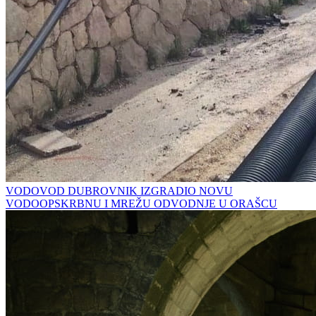
VODOVOD DUBROVNIK IZGRADIO NOVU
VODOOPSKRBNU I MREŽU ODVODNJE U ORAŠCU