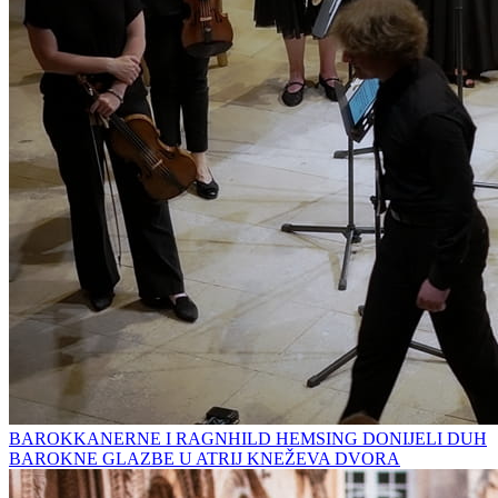
BAROKKANERNE I RAGNHILD HEMSING DONIJELI DUH
BAROKNE GLAZBE U ATRIJ KNEŽEVA DVORA