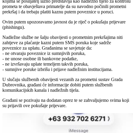
kojima se pošiljatelj lažno predstavlja kao nadležno tijelo za kontrolu
prometa te obavještava primatelje da su navodno počinili prometni
prekršaj i da trebaju platiti kaznu putem poveznice u poruci.
Ovim putem upozoravamo javnost da je riječ o pokušaju prijevare
(phishingu).
Nadležne službe ne šalju obavijesti o prometnim prekršajima niti
zahtjeve za plaćanje kazni putem SMS poruka koje sadrže
poveznice za uplatu. Građanima se savjetuje da:
- ne otvaraju poveznice iz sumnjivih poruka,
- ne unose osobne ili bankovne podatke,
- ne izvršavaju uplate temeljem takvih poruka,
- sumnjive poruke izbrišu i prijave nadležnim institucijama.
U slučaju službenih obavijesti vezanih za prometni sustav Grada
Dubrovnika, građani će informacije dobiti putem službenih
komunikacijskih kanala i nadležnih tijela.
Građani se pozivaju na dodatan oprez te se zahvaljujemo svima koji
su prijavili ove pokušaje prijevare.