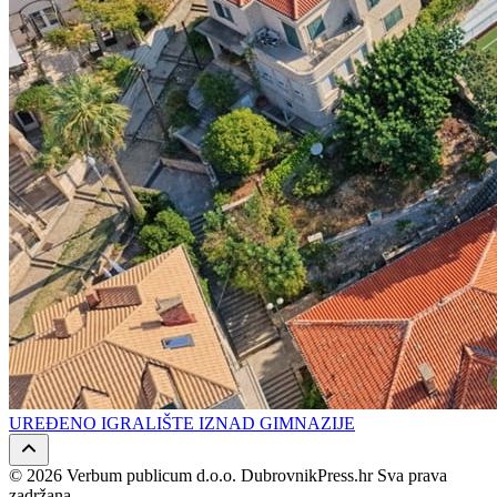
UREĐENO IGRALIŠTE IZNAD GIMNAZIJE
© 2026 Verbum publicum d.o.o. DubrovnikPress.hr Sva prava
zadržana