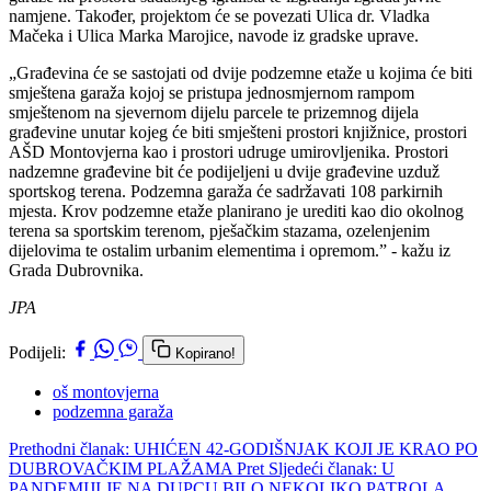
namjene. Također, projektom će se povezati Ulica dr. Vladka
Mačeka i Ulica Marka Marojice, navode iz gradske uprave.
„Građevina će se sastojati od dvije podzemne etaže u kojima će biti
smještena garaža kojoj se pristupa jednosmjernom rampom
smještenom na sjevernom dijelu parcele te prizemnog dijela
građevine unutar kojeg će biti smješteni prostori knjižnice, prostori
AŠD Montovjerna kao i prostori udruge umirovljenika. Prostori
nadzemne građevine bit će podijeljeni u dvije građevine uzduž
sportskog terena. Podzemna garaža će sadržavati 108 parkirnih
mjesta. Krov podzemne etaže planirano je urediti kao dio okolnog
terena sa sportskim terenom, pješačkim stazama, ozelenjenim
dijelovima te ostalim urbanim elementima i opremom.” - kažu iz
Grada Dubrovnika.
JPA
Podijeli:
Kopirano!
oš montovjerna
podzemna garaža
Prethodni članak: UHIĆEN 42-GODIŠNJAK KOJI JE KRAO PO
DUBROVAČKIM PLAŽAMA
Pret
Sljedeći članak: U
PANDEMIJI JE NA DUPCU BILO NEKOLIKO PATROLA,