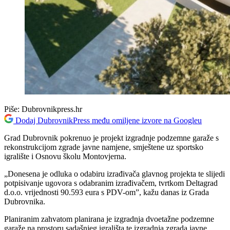
Piše:
Dubrovnikpress.hr
Dodaj DubrovnikPress među omiljene izvore na Googleu
Grad Dubrovnik pokrenuo je projekt izgradnje podzemne garaže s
rekonstrukcijom zgrade javne namjene, smještene uz sportsko
igralište i Osnovu školu Montovjerna.
„Donesena je odluka o odabiru izrađivača glavnog projekta te slijedi
potpisivanje ugovora s odabranim izrađivačem, tvrtkom Deltagrad
d.o.o. vrijednosti 90.593 eura s PDV-om”, kažu danas iz Grada
Dubrovnika.
Planiranim zahvatom planirana je izgradnja dvoetažne podzemne
garaže na prostoru sadašnjeg igrališta te izgradnja zgrada javne