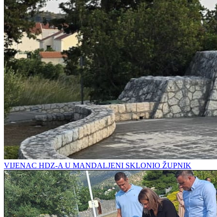
VIJENAC HDZ-A U MANDALJENI SKLONIO ŽUPNIK