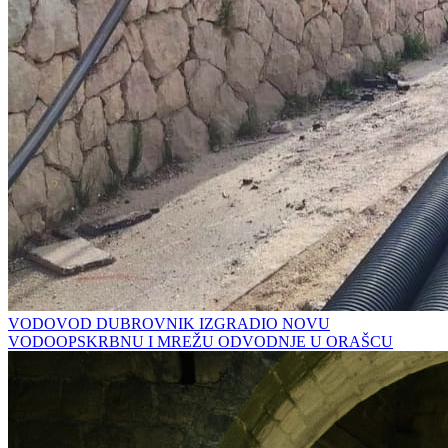
VODOVOD DUBROVNIK IZGRADIO NOVU
VODOOPSKRBNU I MREŽU ODVODNJE U ORAŠCU