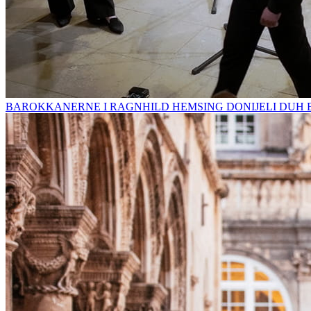
BAROKKANERNE I RAGNHILD HEMSING DONIJELI DUH 