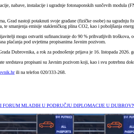
cije, nabave, instalacije i ugradnje fotonaponskih sunčevih modula (FN
, Grad nastoji potaknuti svoje građane (fizičke osobe) na ugradnju fo
ima, te smanjenja emisije stakleničkog plina CO2, kao i poboljšanja ene
avitelji mogu ostvariti sufinanciranje do 90 % prihvatljivih troškova, 
vansna plaćanja pod uvjetima propisanima Javnim pozivom.
 Grada Dubrovnika, a rok za podnošenje prijava je 16. listopada 2026. g
isplate sredstava propisani su Javnim pozivom koji, kao i svu potrebnu
vnik.hr
ili na telefon 020/333-268.
ARODNI FORUM MLADIH U PODRUČJU DIPLOMACIJE U DUBRO