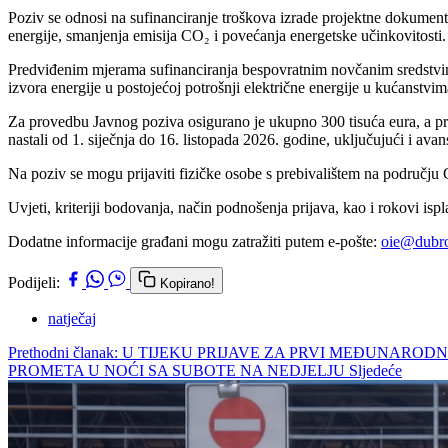
Poziv se odnosi na sufinanciranje troškova izrade projektne dokumenta
energije, smanjenja emisija CO₂ i povećanja energetske učinkovitosti.
Predviđenim mjerama sufinanciranja bespovratnim novčanim sredstvima
izvora energije u postojećoj potrošnji električne energije u kućanstv
Za provedbu Javnog poziva osigurano je ukupno 300 tisuća eura, a prij
nastali od 1. siječnja do 16. listopada 2026. godine, uključujući i a
Na poziv se mogu prijaviti fizičke osobe s prebivalištem na području
Uvjeti, kriteriji bodovanja, način podnošenja prijava, kao i rokovi 
Dodatne informacije građani mogu zatražiti putem e-pošte:
oie@dubro
Podijeli:
Kopirano!
natječaj
Prethodni članak: U TIJEKU PRIJAVE ZA PRVI MEĐUN
PROMETA U NOĆI SA SUBOTE NA NEDJELJU
Sljedeće