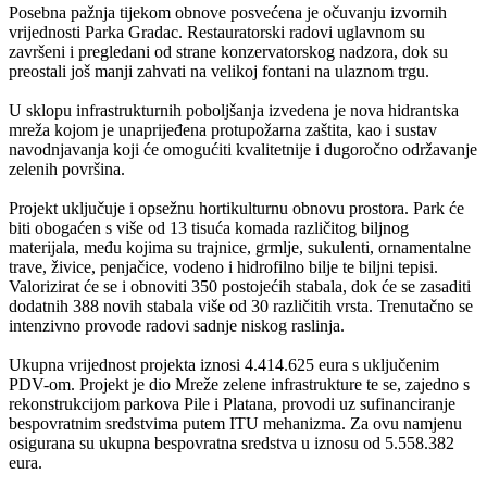
Posebna pažnja tijekom obnove posvećena je očuvanju izvornih
vrijednosti Parka Gradac. Restauratorski radovi uglavnom su
završeni i pregledani od strane konzervatorskog nadzora, dok su
preostali još manji zahvati na velikoj fontani na ulaznom trgu.
U sklopu infrastrukturnih poboljšanja izvedena je nova hidrantska
mreža kojom je unaprijeđena protupožarna zaštita, kao i sustav
navodnjavanja koji će omogućiti kvalitetnije i dugoročno održavanje
zelenih površina.
Projekt uključuje i opsežnu hortikulturnu obnovu prostora. Park će
biti obogaćen s više od 13 tisuća komada različitog biljnog
materijala, među kojima su trajnice, grmlje, sukulenti, ornamentalne
trave, živice, penjačice, vodeno i hidrofilno bilje te biljni tepisi.
Valorizirat će se i obnoviti 350 postojećih stabala, dok će se zasaditi
dodatnih 388 novih stabala više od 30 različitih vrsta. Trenutačno se
intenzivno provode radovi sadnje niskog raslinja.
Ukupna vrijednost projekta iznosi 4.414.625 eura s uključenim
PDV-om. Projekt je dio Mreže zelene infrastrukture te se, zajedno s
rekonstrukcijom parkova Pile i Platana, provodi uz sufinanciranje
bespovratnim sredstvima putem ITU mehanizma. Za ovu namjenu
osigurana su ukupna bespovratna sredstva u iznosu od 5.558.382
eura.