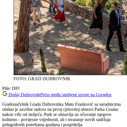
FOTO: GRAD DUBROVNIK
Piše:
DPJ
Dodaj DubrovnikPress među omiljene izvore na Googleu
Gradonačelnik Grada Dubrovnika Mato Franković sa suradnicima
obišao je završne radove na prvoj cjelovitoj obnovi Parka Gradac
nakon više od stoljeća. Park se obnavlja uz očuvanje njegove
kulturno - povijesne vrijednosti, ali i stvaranje novih sadržaja
prilagođenih potrebama građana i posjetitelja.