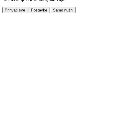
Prihvati sve
Postavke
Samo nužni