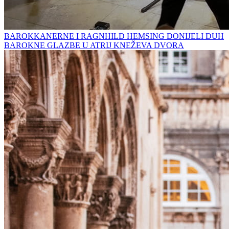
BAROKKANERNE I RAGNHILD HEMSING DONIJELI DUH
BAROKNE GLAZBE U ATRIJ KNEŽEVA DVORA