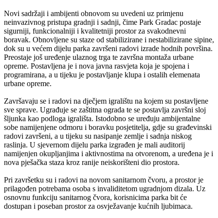
Novi sadržaji i ambijenti obnovom su uvedeni uz primjenu
neinvazivnog pristupa gradnji i sadnji, čime Park Gradac postaje
sigurniji, funkcionalniji i kvalitetniji prostor za svakodnevni
boravak. Obnovljene su staze od stabilizirane i nestabilizirane sipine,
dok su u većem dijelu parka završeni radovi izrade hodnih površina.
Preostaje još uređenje ulaznog trga te završna montaža urbane
opreme. Postavljena je i nova javna rasvjeta koja je spojena i
programirana, a u tijeku je postavljanje klupa i ostalih elemenata
urbane opreme.
Završavaju se i radovi na dječjem igralištu na kojem su postavljene
sve sprave. Ugrađuje se zaštitna ograda te se postavlja završni sloj
šljunka kao podloga igrališta. Istodobno se uređuju ambijentalne
sobe namijenjene odmoru i boravku posjetitelja, gdje su građevinski
radovi završeni, a u tijeku su nasipanje zemlje i sadnja niskog
raslinja. U sjevernom dijelu parka izgrađen je mali auditorij
namijenjen okupljanjima i aktivnostima na otvorenom, a uređena je i
nova pješačka staza kroz ranije neiskorišteni dio prostora.
Pri završetku su i radovi na novom sanitarnom čvoru, a prostor je
prilagođen potrebama osoba s invaliditetom ugradnjom dizala. Uz
osnovnu funkciju sanitarnog čvora, korisnicima parka bit će
dostupan i poseban prostor za osvježavanje kućnih ljubimaca.