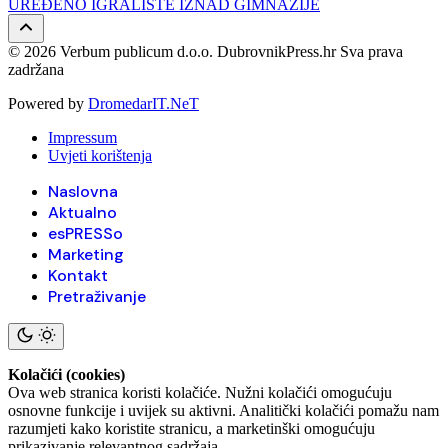
UREĐENO IGRALIŠTE IZNAD GIMNAZIJE
© 2026 Verbum publicum d.o.o. DubrovnikPress.hr Sva prava
zadržana
Powered by
DromedarIT.NeT
Impressum
Uvjeti korištenja
Naslovna
Aktualno
esPRESSo
Marketing
Kontakt
Pretraživanje
Kolačići (cookies)
Ova web stranica koristi kolačiće. Nužni kolačići omogućuju
osnovne funkcije i uvijek su aktivni. Analitički kolačići pomažu nam
razumjeti kako koristite stranicu, a marketinški omogućuju
prikazivanje relevantnog sadržaja.