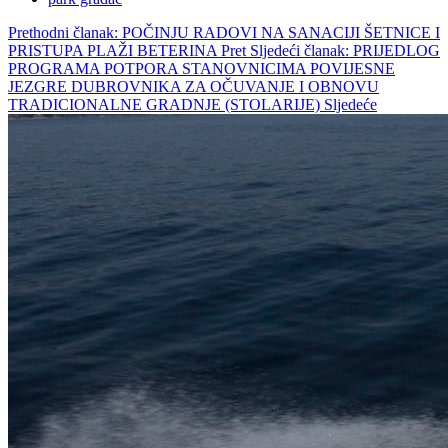
Prethodni članak: POČINJU RADOVI NA SANACIJI ŠETNICE I
PRISTUPA PLAŽI BETERINA
Pret
Sljedeći članak: PRIJEDLOG
PROGRAMA POTPORA STANOVNICIMA POVIJESNE
JEZGRE DUBROVNIKA ZA OČUVANJE I OBNOVU
TRADICIONALNE GRADNJE (STOLARIJE)
Sljedeće