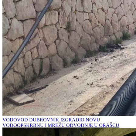
VODOVOD DUBROVNIK IZGRADIO NOVU
VODOOPSKRBNU I MREŽU ODVODNJE U ORAŠCU