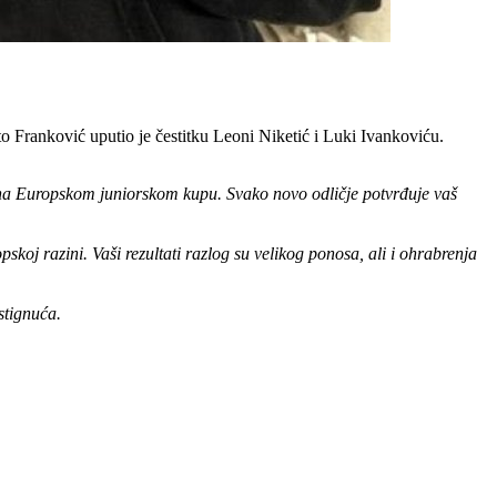
Franković uputio je čestitku Leoni Niketić i Luki Ivankoviću.
i na Europskom juniorskom kupu. Svako novo odličje potvrđuje vaš
oj razini. Vaši rezultati razlog su velikog ponosa, ali i ohrabrenja
stignuća.