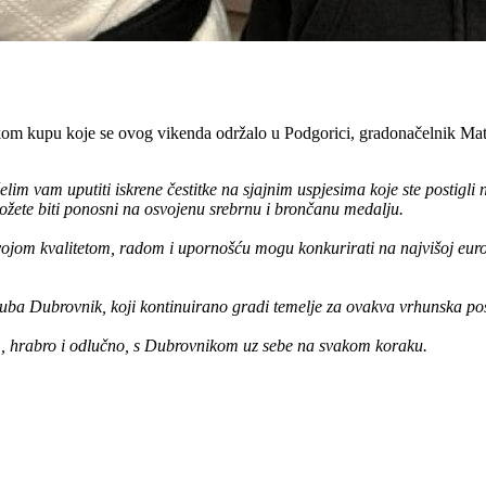
m kupu koje se ovog vikenda održalo u Podgorici, gradonačelnik Mato 
im vam uputiti iskrene čestitke na sjajnim uspjesima koje ste postigl
ožete biti ponosni na osvojenu srebrnu i brončanu medalju.
jom kvalitetom, radom i upornošću mogu konkurirati na najvišoj europsk
kluba Dubrovnik, koji kontinuirano gradi temelje za ovakva vrhunska po
m, hrabro i odlučno, s Dubrovnikom uz sebe na svakom koraku.