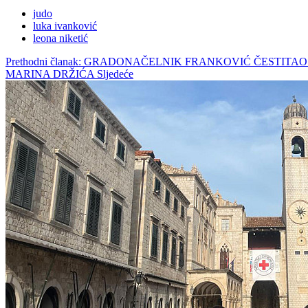
judo
luka ivanković
leona niketić
Prethodni članak: GRADONAČELNIK FRANKOVIĆ ČESTIT
MARINA DRŽIĆA
Sljedeće