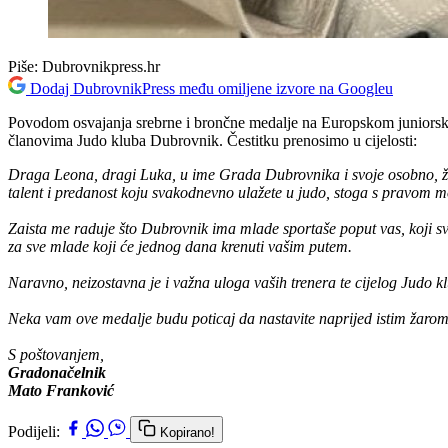
Piše:
Dubrovnikpress.hr
Dodaj DubrovnikPress među omiljene izvore na Googleu
Povodom osvajanja srebrne i brončne medalje na Europskom juniorsko
članovima Judo kluba Dubrovnik. Čestitku prenosimo u cijelosti:
Draga Leona, dragi Luka, u ime Grada Dubrovnika i svoje osobno, žel
talent i predanost koju svakodnevno ulažete u judo, stoga s pravom m
Zaista me raduje što Dubrovnik ima mlade sportaše poput vas, koji svo
za sve mlade koji će jednog dana krenuti vašim putem.
Naravno, neizostavna je i važna uloga vaših trenera te cijelog Judo 
Neka vam ove medalje budu poticaj da nastavite naprijed istim žaro
S poštovanjem,
Gradonačelnik
Mato Franković
Podijeli:
Kopirano!