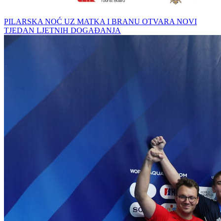
PILARSKA NOĆ UZ MATKA I BRANU OTVARA NOVI
TJEDAN LJETNIH DOGAĐANJA