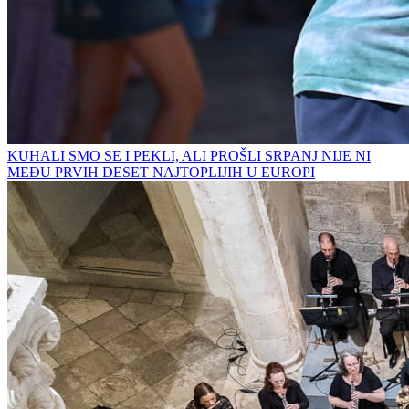
KUHALI SMO SE I PEKLI, ALI PROŠLI SRPANJ NIJE NI
MEĐU PRVIH DESET NAJTOPLIJIH U EUROPI