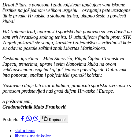
Dragi Pituri, s ponosom i zadovoljstvom upućujem vam iskrene
čestitke na još jednom velikom uspjehu – osvajanju pete uzastopne
titule prvaka Hrvatske u stolnom tenisu, ukupno šeste u povijesti
kluba!
Vaš izniman trud, upornost i sportski duh ponovno su vas doveli na
sam vrh hrvatskog stolnog tenisa. U uzbudljivom finalu protiv STK
Zagreb pokazali ste snagu, karakter i zajedništvo – vrijednosti koje
su odavno postale zaštitni znak Libertas Marinkolora.
Čestitam igračima – Mihu Simoviću, Filipu Čipinu i Tomislavu
Japecu, trenerima, upravi i svim članovima kluba na ovom
veličanstvenom uspjehu koji još jednom potvrđuje da Dubrovnik
ima ponosan, snažan i pobjednički sportski kolektiv.
Nastavite i dalje biti uzor mladima, promicati sportsku izvrsnost i s
ponosom predstavljati naš grad diljem Hrvatske i Europe.
S poštovanjem,
Gradonačelnik Mato Franković
Podijeli:
Kopirano!
stolni tenis
libertas marinkolor