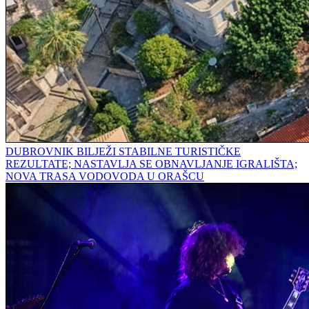
DUBROVNIK BILJEŽI STABILNE TURISTIČKE
REZULTATE; NASTAVLJA SE OBNAVLJANJE IGRALIŠTA;
NOVA TRASA VODOVODA U ORAŠCU