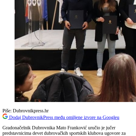
Piše:
Dubrovnikpress.hr
Dodaj DubrovnikPress među omiljene izvore na Googleu
Gradonačelnik Dubrovnika Mato Franković uručio je jučer
predstavnicima devet dubrovačkih sportskih klubova ugovore za