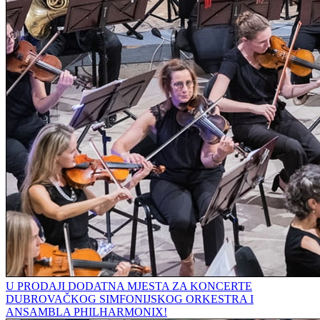
U PRODAJI DODATNA MJESTA ZA KONCERTE
DUBROVAČKOG SIMFONIJSKOG ORKESTRA I
ANSAMBLA PHILHARMONIX!