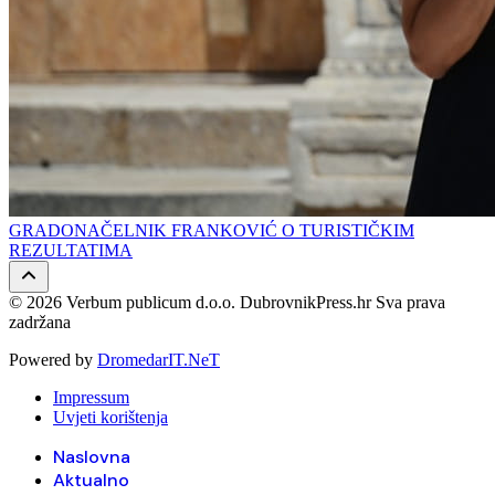
GRADONAČELNIK FRANKOVIĆ O TURISTIČKIM
REZULTATIMA
© 2026 Verbum publicum d.o.o. DubrovnikPress.hr Sva prava
zadržana
Powered by
DromedarIT.NeT
Impressum
Uvjeti korištenja
Naslovna
Aktualno