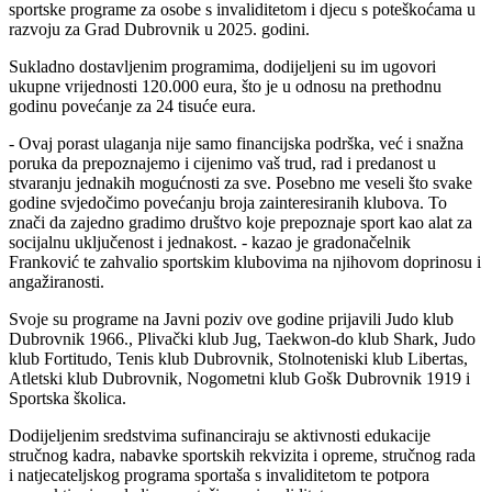
sportske programe za osobe s invaliditetom i djecu s poteškoćama u
razvoju za Grad Dubrovnik u 2025. godini.
Sukladno dostavljenim programima, dodijeljeni su im ugovori
ukupne vrijednosti 120.000 eura, što je u odnosu na prethodnu
godinu povećanje za 24 tisuće eura.
- Ovaj porast ulaganja nije samo financijska podrška, već i snažna
poruka da prepoznajemo i cijenimo vaš trud, rad i predanost u
stvaranju jednakih mogućnosti za sve. Posebno me veseli što svake
godine svjedočimo povećanju broja zainteresiranih klubova. To
znači da zajedno gradimo društvo koje prepoznaje sport kao alat za
socijalnu uključenost i jednakost. - kazao je gradonačelnik
Franković te zahvalio sportskim klubovima na njihovom doprinosu i
angažiranosti.
Svoje su programe na Javni poziv ove godine prijavili Judo klub
Dubrovnik 1966., Plivački klub Jug, Taekwon-do klub Shark, Judo
klub Fortitudo, Tenis klub Dubrovnik, Stolnoteniski klub Libertas,
Atletski klub Dubrovnik, Nogometni klub Gošk Dubrovnik 1919 i
Sportska školica.
Dodijeljenim sredstvima sufinanciraju se aktivnosti edukacije
stručnog kadra, nabavke sportskih rekvizita i opreme, stručnog rada
i natjecateljskog programa sportaša s invaliditetom te potpora