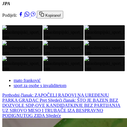
JPA
Podijeli:
Kopirano!
mato franković
sport za osobe s invaliditetom
Prethodni članak: ZAPOČELI RADOVI NA UREĐENJU
PARKA GRADAC
Pret
Sljedeći članak: ŠTO JE BAZEN BEZ
DOZVOLE SDP-OVE KANDIDATKINJE BEZ PARTIJANJA
UZ SIROVO MESO I TRUBAČE IZA BESPRAVNO
PODIGNUTOG ZIDA
Sljedeće