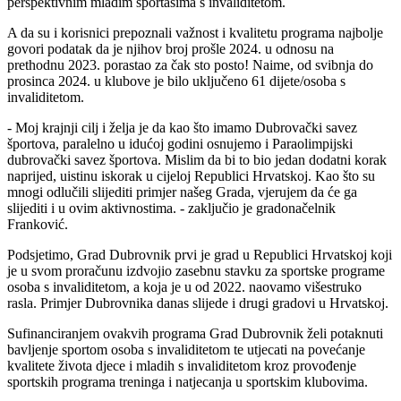
perspektivnim mladim sportašima s invaliditetom.
A da su i korisnici prepoznali važnost i kvalitetu programa najbolje
govori podatak da je njihov broj prošle 2024. u odnosu na
prethodnu 2023. porastao za čak sto posto! Naime, od svibnja do
prosinca 2024. u klubove je bilo uključeno 61 dijete/osoba s
invaliditetom.
- Moj krajnji cilj i želja je da kao što imamo Dubrovački savez
športova, paralelno u idućoj godini osnujemo i Paraolimpijski
dubrovački savez športova. Mislim da bi to bio jedan dodatni korak
naprijed, uistinu iskorak u cijeloj Republici Hrvatskoj. Kao što su
mnogi odlučili slijediti primjer našeg Grada, vjerujem da će ga
slijediti i u ovim aktivnostima. - zaključio je gradonačelnik
Franković.
Podsjetimo, Grad Dubrovnik prvi je grad u Republici Hrvatskoj koji
je u svom proračunu izdvojio zasebnu stavku za sportske programe
osoba s invaliditetom, a koja je u od 2022. naovamo višestruko
rasla. Primjer Dubrovnika danas slijede i drugi gradovi u Hrvatskoj.
Sufinanciranjem ovakvih programa Grad Dubrovnik želi potaknuti
bavljenje sportom osoba s invaliditetom te utjecati na povećanje
kvalitete života djece i mladih s invaliditetom kroz provođenje
sportskih programa treninga i natjecanja u sportskim klubovima.