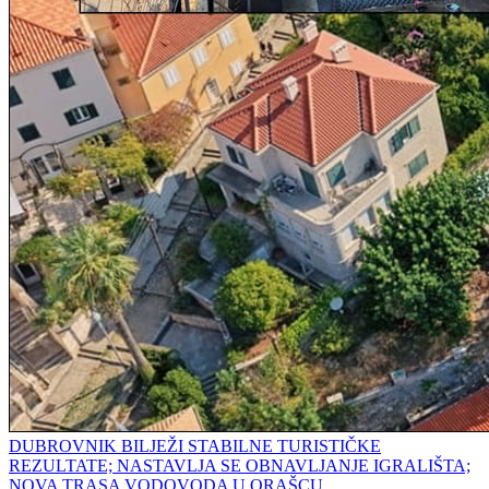
DUBROVNIK BILJEŽI STABILNE TURISTIČKE
REZULTATE; NASTAVLJA SE OBNAVLJANJE IGRALIŠTA;
NOVA TRASA VODOVODA U ORAŠCU