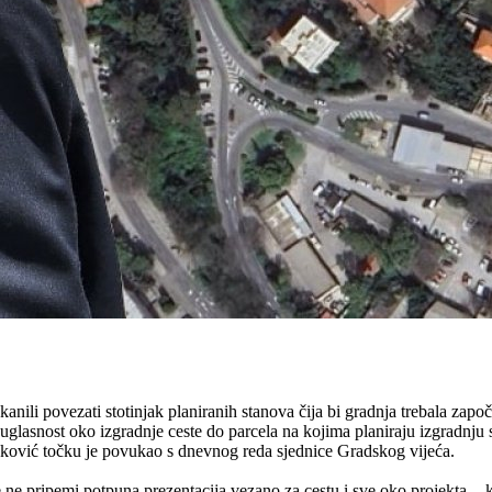
anili povezati stotinjak planiranih stanova čija bi gradnja trebala zap
i suglasnost oko izgradnje ceste do parcela na kojima planiraju izgradn
ković točku je povukao s dnevnog reda sjednice Gradskog vijeća.
 pripemi potpuna prezentacija vezano za cestu i sve oko projekta. - 