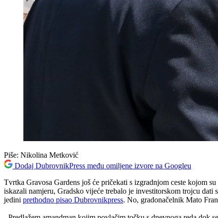
Piše:
Nikolina Metković
Dodaj DubrovnikPress među omiljene izvore na Googleu
Tvrtka Gravosa Gardens još će pričekati s izgradnjom ceste kojom su k
iskazali namjeru, Gradsko vijeće trebalo je investitorskom trojcu dat
jedini
prethodno pisao Dubrovnikpress
. No, gradonačelnik Mato Fran
- Predlažem amandman kojim povlačim točku s dnevnoga reda dok se ne