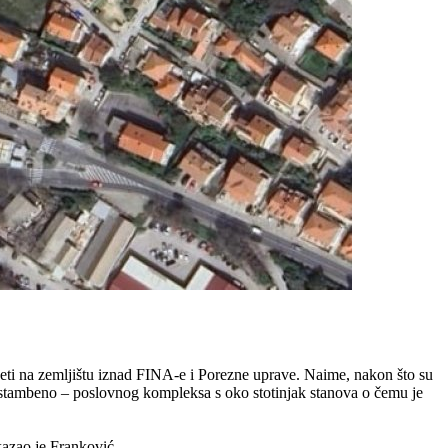
očeti na zemljištu iznad FINA-e i Porezne uprave. Naime, nakon što su
ju stambeno – poslovnog kompleksa s oko stotinjak stanova o čemu je
kazao je Franković.