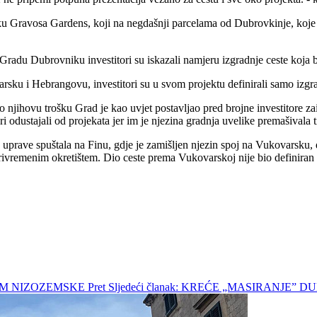
rku Gravosa Gardens, koji na negdašnji parcelama od Dubrovkinje, koje 
Gradu Dubrovniku investitori su iskazali namjeru izgradnje ceste koja b
varsku i Hebrangovu, investitori su u svom projektu definirali samo iz
o njihovu trošku Grad je kao uvjet postavljao pred brojne investitore z
 odustajali od projekata jer im je njezina gradnja uvelike premašivala t
rave spuštala na Finu, gdje je zamišljen njezin spoj na Vukovarsku, du
privremenim okretištem. Dio ceste prema Vukovarskoj nije bio definira
COM NIZOZEMSKE
Pret
Sljedeći članak: KREĆE „MASIRANJ