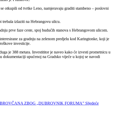
se otkupili od tvrtke Leno, namjeravaju graditi stambeno – poslovni
i trebala izlaziti na Hebrangovu ulicu.
gradnju prve faze ceste, spoj budućih stanova s Hebrangovom ulicom.
ainteresirane za gradnju na zelenom predjelu kod Karingtonke, koji je
roškove investicije.
ga je 388 metara. Investititor je naveo kako će izvesti prometnicu u
n u dokumentaciji upućenoj na Gradsko vijeće u kojoj se navodi
E” DUBROVČANA ZBOG „DUBROVNIK FORUMA”
Sljedeće