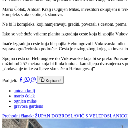
Mario Čolak, Antoan Kralj i Ognjen Milas, investitori okupljeni u tv
kompleks s oko stotinjak stanova.
Ne bi li kompleks, koji namjeravaju graditi, povezali s cestom, prema 
Iako se već duže vrijeme planira izgradnja ceste koja bi spojila Vuko
Inače izgradnju ceste koja bi spojila Hebrangovui i Vukovarsku ulicu 
zapravo građevinsko područje. Cesta je razlog zbog kojeg su investitori
Spojna cesta od Hebrangove do Vukovarske koja bi se preko Porezne up
dužini od 257 metara koja bi funkcionirala kao slijepa dvosmjerna s 
„dodavanje trake za lijeve skretače u Hebrangovoj”.
Podijeli:
Kopirano!
antoan kralj
mario čolak
ognjen milas
gravosa gardens
Prethodni članak: ŽUPAN DOBROSLAVIĆ S VELEPOSLANI