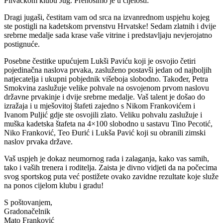
Plivačkom klubu Jug. Prenosimo je u cijelosti:
Dragi jugaši, čestitam vam od srca na izvanrednom uspjehu kojeg
ste postigli na kadetskom prvenstvu Hrvatske! Sedam zlatnih i dvije
srebrne medalje sada krase vaše vitrine i predstavljaju nevjerojatno
postignuće.
Posebne čestitke upućujem Lukši Paviću koji je osvojio četiri
pojedinačna naslova prvaka, zasluženo postavši jedan od najboljih
natjecatelja i ukupni pobjednik višeboja slobodno. Također, Petra
Smokvina zaslužuje velike pohvale na osvojenom prvom naslovu
državne prvakinje i dvije srebrne medalje. Vaš talent je došao do
izražaja i u mješovitoj štafeti zajedno s Nikom Frankovićem i
Ivanom Puljić gdje ste osvojili zlato. Veliku pohvalu zaslužuje i
muška kadetska štafeta na 4×100 slobodno u sastavu Tino Pecotić,
Niko Franković, Teo Đurić i Lukša Pavić koji su obranili zimski
naslov prvaka države.
Vaš uspjeh je dokaz neumornog rada i zalaganja, kako vas samih,
tako i vaših trenera i roditelja. Zaista je divno vidjeti da na počecima
svog sportskog puta već postižete ovako zavidne rezultate koje služe
na ponos cijelom klubu i gradu!
S poštovanjem,
Gradonačelnik
Mato Franković