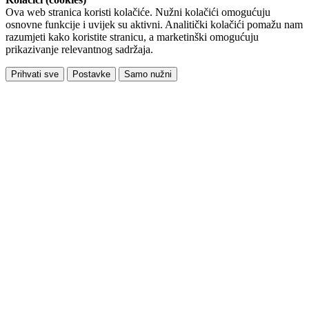
Ova web stranica koristi kolačiće. Nužni kolačići omogućuju
osnovne funkcije i uvijek su aktivni. Analitički kolačići pomažu nam
razumjeti kako koristite stranicu, a marketinški omogućuju
prikazivanje relevantnog sadržaja.
Prihvati sve
Postavke
Samo nužni