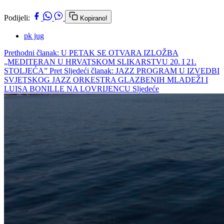
Podijeli:
Kopirano!
pk jug
Prethodni članak: U PETAK SE OTVARA IZLOŽBA
„MEDITERAN U HRVATSKOM SLIKARSTVU 20. I 21.
STOLJEĆA”
Pret
Sljedeći članak: JAZZ PROGRAM U IZVEDBI
SVJETSKOG JAZZ ORKESTRA GLAZBENIH MLADEŽI I
LUISA BONILLE NA LOVRIJENCU
Sljedeće