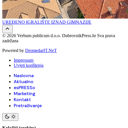
UREĐENO IGRALIŠTE IZNAD GIMNAZIJE
© 2026 Verbum publicum d.o.o. DubrovnikPress.hr Sva prava
zadržana
Powered by
DromedarIT.NeT
Impressum
Uvjeti korištenja
Naslovna
Aktualno
esPRESSo
Marketing
Kontakt
Pretraživanje
Kolačići (cookies)