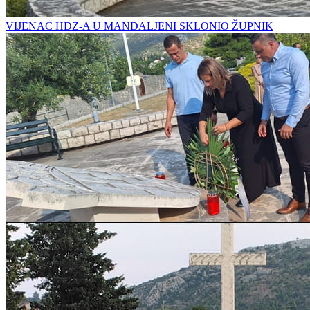
VIJENAC HDZ-A U MANDALJENI SKLONIO ŽUPNIK