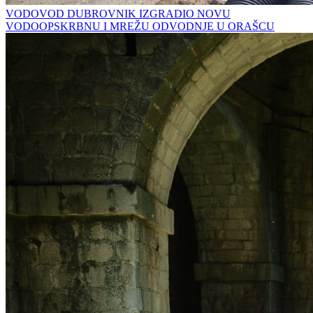
VODOVOD DUBROVNIK IZGRADIO NOVU
VODOOPSKRBNU I MREŽU ODVODNJE U ORAŠCU